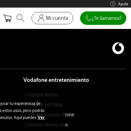
Ayuda
Mi cuenta
¿Te llamamos?
Abrir buscador. Abre en ventana modal
Ir a la pagina acceso clientes. Abre en p
Mi Vodafone
Móviles y dispositivos
Añadir línea adicional
Mis facturas
Mis pedidos
Vodafone entretenimiento
Recargas
Contratar Netflix
jorar tu experiencia de
Contratar HBO Max
s estos usos, pero podrás
Contratar Amazon Prime
Ver
 minutos. Aquí puedes
Contratar Disney plus