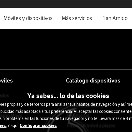
os, ayuda e idioma
rio
Móviles y dispositivos
Más servicios
Plan Amigo
one TV
Móviles
Alianza Vodafone e Iberdrola
l 5G
Imagen y Sonido
Servicios avanzados
tura
Ver todos
encias
viles
Catálogo dispositivos
Ya sabes... lo de las cookies
tados
Móviles iPhone
s propias y de terceros para analizar tus hábitos de navegación y así me
Móviles Samsung
blicidad más adaptada a tus preferencia. Al aceptar las cookies consiente
epago Móvil
PS5 digital
 sin problema en las funciones de tu navegador y no te llevará más de 4
ies.
Configurar cookies
Financiar móvil a plazos
Y aquí