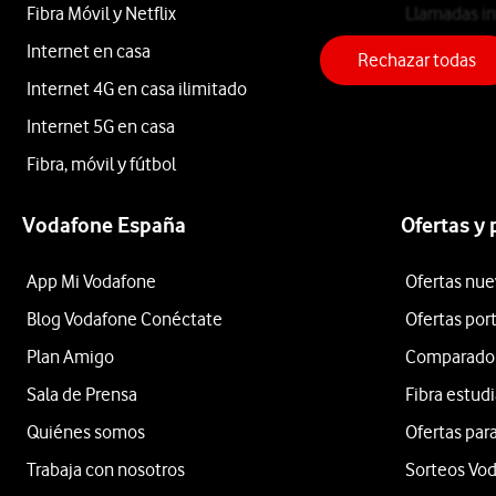
15
Fibra Móvil y Netflix
Llamadas in
Internet en casa
Teléfono fij
5G
Rechazar todas
Internet 4G en casa ilimitado
Internet 5G en casa
512GB
Fibra, móvil y fútbol
Negro
Vodafone España
Ofertas y
App Mi Vodafone
Ofertas nue
Blog Vodafone Conéctate
Ofertas por
desde
720
Plan Amigo
Comparador 
€
Sala de Prensa
Fibra estud
o
Quiénes somos
Ofertas para
15
€/mes
x
Trabaja con nosotros
Sorteos Vo
36