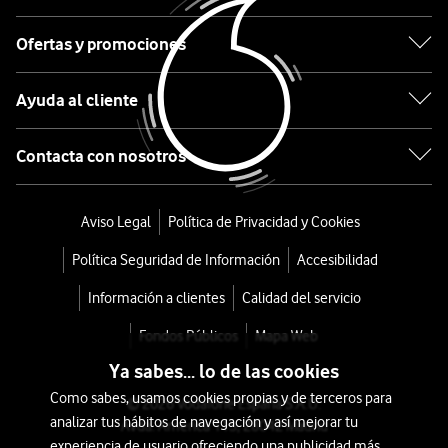
Redmi
Ofertas y promociones
Note
14
Ayuda al cliente
Pro
Contacta con nosotros
5G
256GB
Aviso Legal
Política de Privacidad y Cookies
Negro
Política Seguridad de Información
Accesibilidad
Medianoche
Información a clientes
Calidad del servicio
Fondos Públicos
Mapa Web
desde
Ya sabes... lo de las cookies
324
Como sabes, usamos cookies propias y de terceros para
€
© 2026 Vodafone España S.A.U.
analizar tus hábitos de navegación y así mejorar tu
Avda. América 115, 28042 Madrid
o
experiencia de usuario ofreciendo una publicidad más