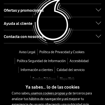
Afeitadora
Ofertas y promociones
Eléctrica
Wet
Ayuda al cliente
and
Contacta con nosotros
Dry
Shaver
Aviso Legal
Política de Privacidad y Cookies
S7000
Política Seguridad de Información
Accesibilidad
Información a clientes
Calidad del servicio
desde
223,2
Fondos Públicos
Mapa Web
€
250€
Ya sabes... lo de las cookies
o
Como sabes, usamos cookies propias y de terceros para
© 2026 Vodafone España S.A.U.
5
analizar tus hábitos de navegación y así mejorar tu
Avda. América 115, 28042 Madrid
€/mes
x
experiencia de usuario ofreciendo una publicidad más