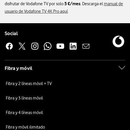
5 €/mes
disfrutar de Vodafone TV por solo
. Descarga el
manual de
usuario de Vodafone TV 4K Pro aquí
.
Pie de página de Vodafone
Enlaces a las redes sociales de Vodafone
Social
Fibra y móvil
Fibra y 2 líneas móvil + TV
Fibra y 3 líneas móvil
Fibra y 4 líneas móvil
Fibra y móvil ilimitado