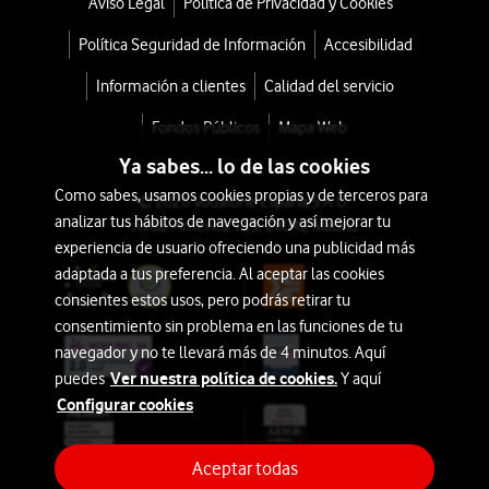
Aviso Legal
Política de Privacidad y Cookies
Política Seguridad de Información
Accesibilidad
Información a clientes
Calidad del servicio
Fondos Públicos
Mapa Web
Ya sabes... lo de las cookies
Como sabes, usamos cookies propias y de terceros para
© 2026 Vodafone España S.A.U.
analizar tus hábitos de navegación y así mejorar tu
Avda. América 115, 28042 Madrid
experiencia de usuario ofreciendo una publicidad más
adaptada a tus preferencia. Al aceptar las cookies
consientes estos usos, pero podrás retirar tu
consentimiento sin problema en las funciones de tu
navegador y no te llevará más de 4 minutos. Aquí
Ver nuestra política de cookies.
puedes
Y aquí
Configurar cookies
Aceptar todas