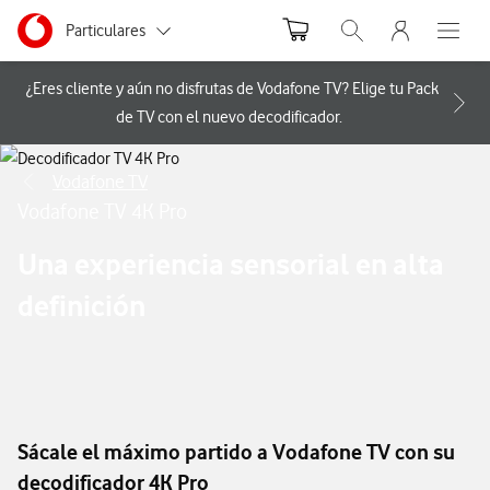
Menu nave
Ir a la pagina principal de vodafone.es
Menu navegación Segmento
Particulares
Abrir buscador. Abr
Abre e
Autónomos
¿Eres cliente y aún no disfrutas de Vodafone TV? Elige tu Pack
de TV con el nuevo decodificador.
Pymes
Vodafone TV
Grandes empresas
Vodafone TV 4K Pro
y AA.PP.
Una experiencia sensorial en alta
definición
Sácale el máximo partido a Vodafone TV con su
decodificador 4K Pro