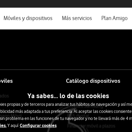
os, ayuda e idioma
rio
Móviles y dispositivos
Más servicios
Plan Amigo
one TV
Móviles
Alianza Vodafone e Iberdrola
l 5G
Imagen y Sonido
Servicios avanzados
tura
Ver todos
encias
viles
Catálogo dispositivos
Ya sabes... lo de las cookies
tados
Móviles iPhone
s propias y de terceros para analizar tus hábitos de navegación y así me
Móviles Samsung
blicidad más adaptada a tus preferencia. Al aceptar las cookies consiente
epago Móvil
PS5 digital
 sin problema en las funciones de tu navegador y no te llevará más de 4
ies.
Configurar cookies
Y aquí
Financiar móvil a plazos