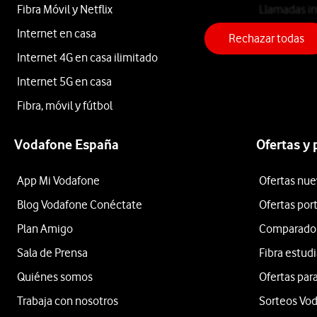
Fibra Móvil y Netflix
Llamadas in
comprueba
Fibra
antes
Internet en casa
Teléfono fij
Rechazar todas
de
Internet 4G en casa ilimitado
contratar
Preguntas
Internet 5G en casa
la
fibra
Fibra, móvil y fútbol
óptica
Frecuentes
si
Vodafone España
Ofertas y
tienes
cobertura
¿Cómo
App Mi Vodafone
Ofertas nue
con
Blog Vodafone Conéctate
Ofertas por
Vodafone.
comprobar
Plan Amigo
Comparador 
¿Cómo es
si
Sala de Prensa
Fibra estud
el proceso
Quiénes somos
Ofertas para
tengo
de
instalación
Trabaja con nosotros
Sorteos Vo