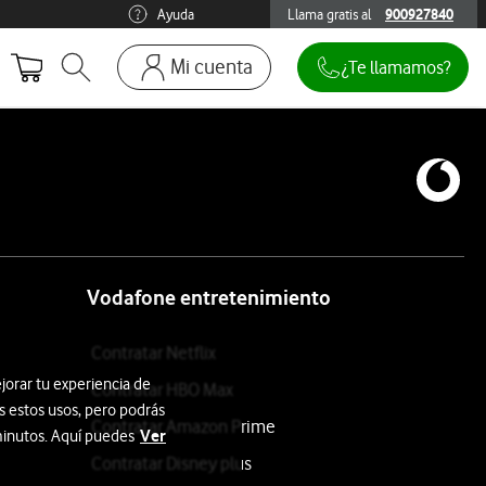
Ayuda
Llama gratis al
900927840
900927840
Mi cuenta
¿Te llamamos?
Abrir buscador. Abre en ventana modal
Ir a la pagina acceso clientes. Abre en p
Mi Vodafone
Móviles y dispositivos
Añadir línea adicional
Mis facturas
Mis pedidos
Vodafone entretenimiento
Recargas
Contratar Netflix
jorar tu experiencia de
Contratar HBO Max
s estos usos, pero podrás
Contratar Amazon Prime
Ver
 minutos. Aquí puedes
Contratar Disney plus