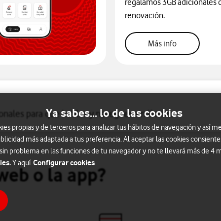
regalamos 3GB adicionales 
renovación.
Más info
Más info
Ya sabes... lo de las cookies
onales para que hables y navegues sin límites
s propias y de terceros para analizar tus hábitos de navegación y así me
blicidad más adaptada a tus preferencia. Al aceptar las cookies consiente
 sin problema en las funciones de tu navegador y no te llevará más de 4
ies.
Configurar cookies
Y aquí
web o la app?