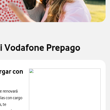
Mi Vodafone Prepago
rgar con
 se renovará
ías con cargo
, te