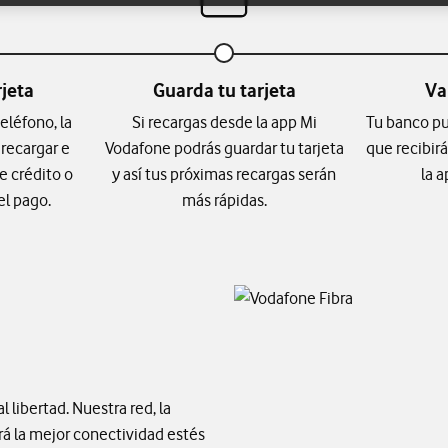
rjeta
Guarda tu tarjeta
Va
eléfono, la
Si recargas desde la app Mi
Tu banco pu
recargar e
Vodafone podrás guardar tu tarjeta
que recibir
e crédito o
y así tus próximas recargas serán
la 
el pago.
más rápidas.
 libertad. Nuestra red, la
á la mejor conectividad estés