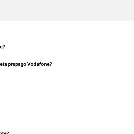
ne?
rjeta prepago Vodafone?
nte?