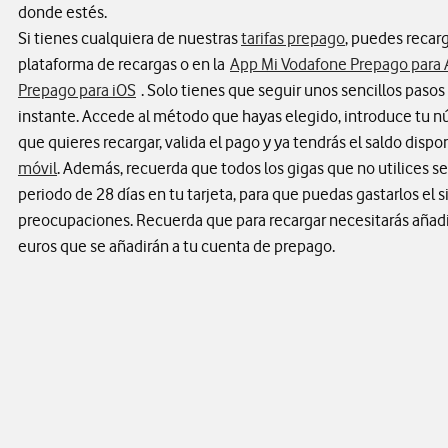
donde estés.
Si tienes cualquiera de nuestras
tarifas prepago
, puedes recarg
plataforma de recargas o en la
App Mi Vodafone Prepago para 
Prepago para iOS
. Solo tienes que seguir unos sencillos pasos 
instante. Accede al método que hayas elegido, introduce tu n
que quieres recargar, valida el pago y ya tendrás el saldo dispo
móvil
. Además, recuerda que todos los gigas que no utilices s
periodo de 28 días en tu tarjeta, para que puedas gastarlos el 
preocupaciones. Recuerda que para recargar necesitarás añad
euros que se añadirán a tu cuenta de prepago.