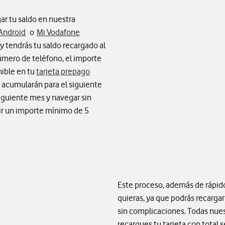
ar tu saldo en nuestra
Android
o
Mi Vodafone
y tendrás tu saldo recargado al
úmero de teléfono, el importe
nible en tu
tarjeta prepago
e acumularán para el siguiente
siguiente mes y navegar sin
ir un importe mínimo de 5
Este proceso, además de rápido 
quieras, ya que podrás recarga
sin complicaciones. Todas nues
recargues tu tarjeta con total s