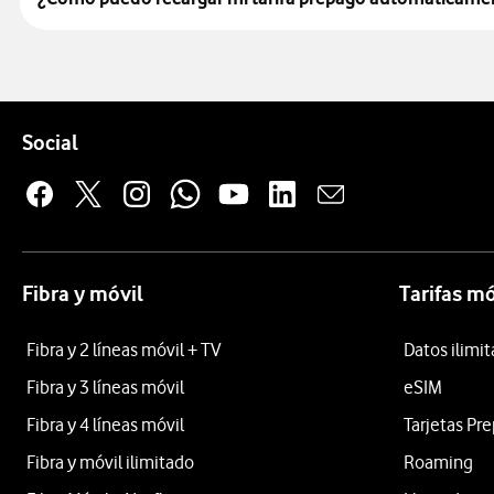
Pie de página de Vodafone
Enlaces a las redes sociales de Vodafone
Social
Fibra y móvil
Tarifas mó
Fibra y 2 líneas móvil + TV
Datos ilimi
Fibra y 3 líneas móvil
eSIM
Fibra y 4 líneas móvil
Tarjetas Pr
Fibra y móvil ilimitado
Roaming