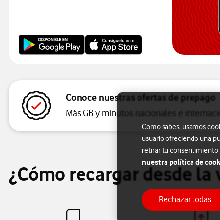
Conoce nuestras ofertas de prepago
Más GB y minutos nacionales e internaci
Como sabes, usamos cookie
usuario ofreciendo una pu
retirar tu consentimiento
nuestra política de cook
¿Cómo recargar desde la 
Rechazar todas