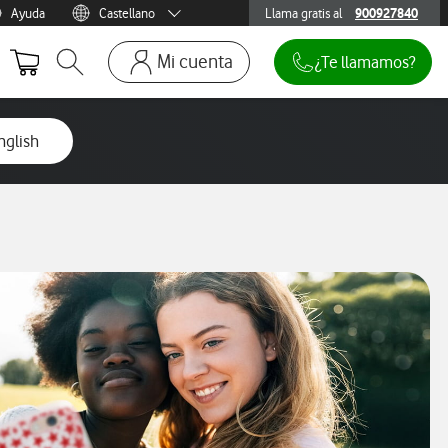
Ayuda
Castellano
Llama gratis al
900927840
900927840
Menu idioma
Català
Mi cuenta
¿Te llamamos?
Abrir buscador. Abre en ventana modal
Ir a la pagina acceso clientes. Abre en p
Mi Vodafone
nglish
Móviles y dispositivos
Añadir línea adicional
Mis facturas
Mis pedidos
Recargas