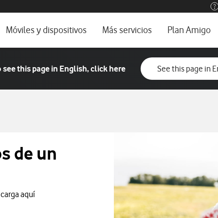
os, ayuda e idioma
rio
Móviles y dispositivos
Más servicios
Plan Amigo
one TV
Móviles
Alianza Vodafone e Iberdrola
 see this page in English, click here
See this page in E
l 5G
Imagen y Sonido
Servicios avanzados
tura
Ver todos
encias
s de un
ecarga aquí