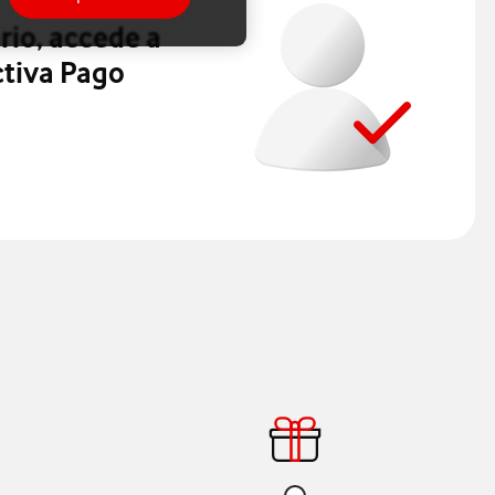
rio, accede a
ctiva Pago
dafone