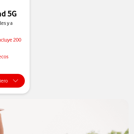
ad 5G
les y a
ncluye 200
ecos
XL prepago
iero