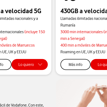
a velocidad 5G
430GB a velocid
imitadas nacionales y a
Llamadas ilimitadas naciona
Rumanía
nternacionales
(incluye 150
3000 min internacionales (i
gal)
min a Senegal)
móviles de Marruecos
400 min a móviles de Marru
 UE, UK y EEUU
Roaming en UE, UK y EEUU
sobre tarifa XL prepago
sobre tarifa X
fo
Lo quiero
Más info
Lo qu
ácil de Vodafone. Con este,