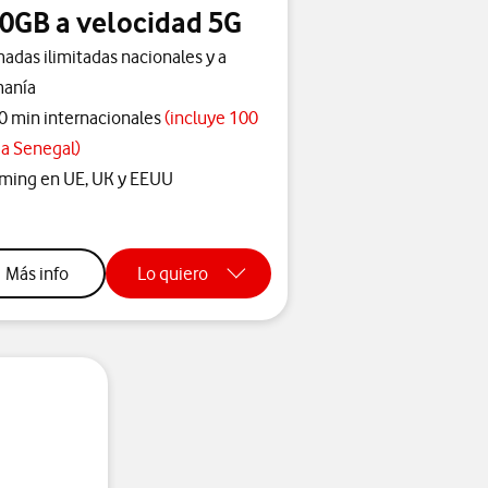
0GB a velocidad 5G
adas ilimitadas nacionales y a
anía
0 min internacionales
(incluye 100
 a Senegal)
ming en UE, UK y EEUU
sobre tarifa l
Más info
Lo quiero