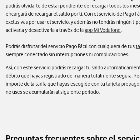
podrás olvidarte de estar pendiente de recargar todos los mese
encargará de recargar el saldo por ti. Con el servicio de Pago Fá
exclusivas por usar el servicio, y además no tendrás ningún t
activarla y desactivarla a través de la
app Mi Vodafone
.
Podrás disfrutar del servicio Pago Fácil con cualquiera de tus
ta
siempre conectado sin interrupciones ni complicaciones.
Así, con este servicio podrás recargar tu saldo automáticamente
débito que hayas registrado de manera totalmente segura. Rec
importe de la tarifa que hayas escogido con tu
tarjeta prepago
no uses se acumularán al siguiente período.
Preguntas frecuentes sobre el servic