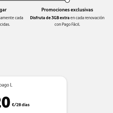
gar
Promociones exclusivas
icamente cada
Disfruta de 3GB extra
en cada renovación
cidas.
con Pago Fácil.
pago L
20
€/28 días