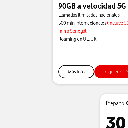
90GB a velocidad 5G
Llamadas ilimitadas nacionales
500 min internacionales
(incluye 5
min a Senegal)
Roaming en UE, UK
sobre tarifa S prepago
Más info
Lo quiero
Prepago 
30