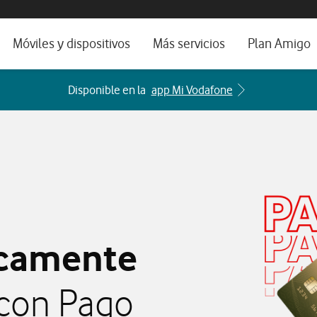
os, ayuda e idioma
orio
Móviles y dispositivos
Más servicios
Plan Amigo
fone TV
Móviles
Alianza Vodafone e Iberdrola
Disponible en la
app Mi Vodafone
il 5G
Imagen y Sonido
Servicios avanzados
tura
Ver todos
dencias
icamente
 con Pago