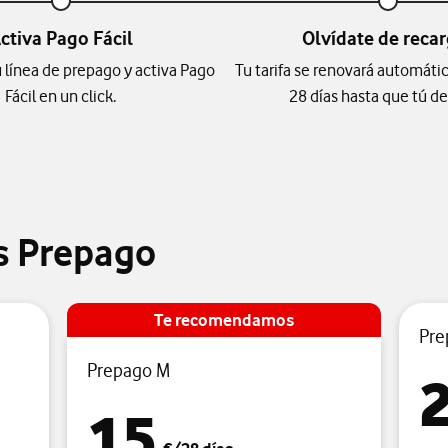
ctiva Pago Fácil
Olvídate de recar
 línea de prepago y activa Pago
Tu tarifa se renovará automát
Fácil en un click.
28 días hasta que tú de
s Prepago
Te recomendamos
Pre
Prepago M
15