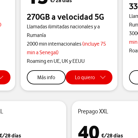
€/28 días
33
270GB a velocidad 5G
Llam
0
Rum
Llamadas ilimitadas nacionales y a
300
Rumanía
min
2000 min internacionales
(incluye 75
Roa
min a Senegal)
Roaming en UE, UK y EEUU
sobre tarifa m
Más info
Lo quiero
XL
Prepago XXL
40
€/28 días
€/28 días