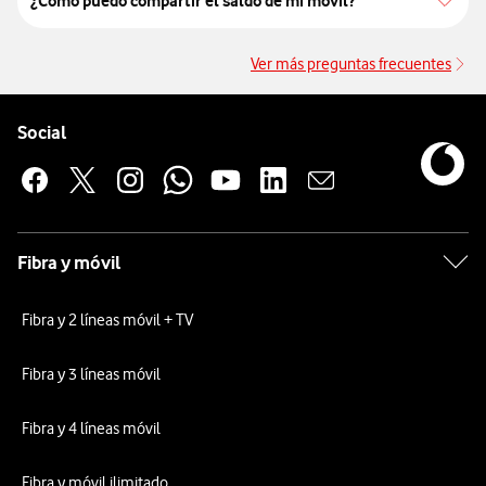
¿Cómo puedo compartir el saldo de mi móvil?
Ver más preguntas frecuentes
Ve
Pie de página de Vodafone
Enlaces a las redes sociales de Vodafone
Social
Fibra y móvil
Fibra y 2 líneas móvil + TV
Fibra y 3 líneas móvil
Fibra y 4 líneas móvil
Fibra y móvil ilimitado