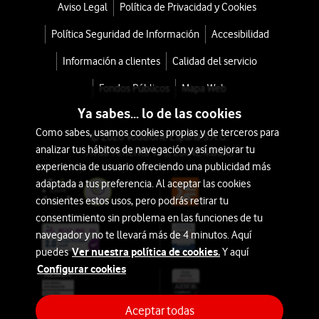
Aviso Legal
Política de Privacidad y Cookies
Política Seguridad de Información
Accesibilidad
Información a clientes
Calidad del servicio
Fondos Públicos
Mapa Web
Ya sabes... lo de las cookies
Como sabes, usamos cookies propias y de terceros para
© 2026 Vodafone España S.A.U.
analizar tus hábitos de navegación y así mejorar tu
Avda. América 115, 28042 Madrid
experiencia de usuario ofreciendo una publicidad más
adaptada a tus preferencia. Al aceptar las cookies
consientes estos usos, pero podrás retirar tu
consentimiento sin problema en las funciones de tu
navegador y no te llevará más de 4 minutos. Aquí
Ver nuestra política de cookies.
puedes
Y aquí
Configurar cookies
Aceptar todas