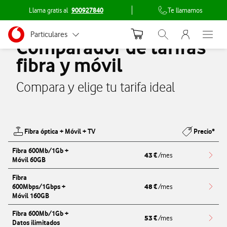
Llama gratis al
900927840
Te llamamos
Menu nave
Ir a la pagina principal de vodafone.es
Menu navegación Segmento
Particulares
Abrir buscador. Abr
Abre e
Comparador de tarifas
fibra y móvil
Autónomos
Pymes
Compara y elige tu tarifa ideal
Grandes empresas y AA.PP.
Fibra óptica + Móvil + TV
Precio*
Tabla de tarifas
Fibra 600Mb/1Gb +
43
€
/mes
Móvil 60GB
Redi
Fibra
48
600Mbps/1Gbps +
€
/mes
Redi
Móvil 160GB
Fibra 600Mb/1Gb +
53
€
/mes
Datos ilimitados
Redi