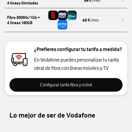
56
€
/mes
4 líneas ilimitadas
Redi
Fibra 600Mb/1Gb +
65
€
/mes
4 líneas 160GB
Redi
¿Prefieres configurar tu tarifa a medida?
En Vodafone puedes personalizar tu tarifa
ideal de fibra con líneas móviles y TV
Configurar tarifa y mov
Configurar tarifa fibra y móvil
Lo mejor de ser de Vodafone