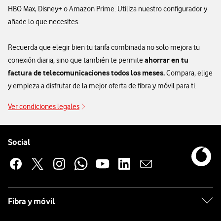
HBO Max, Disney+ o Amazon Prime. Utiliza nuestro configurador y
añade lo que necesites.
Recuerda que elegir bien tu tarifa combinada no solo mejora tu
ahorrar en tu
conexión diaria, sino que también te permite
factura de telecomunicaciones todos los meses.
Compara, elige
y empieza a disfrutar de la mejor oferta de fibra y móvil para ti.
Ver condiciones legales
Pie de página de Vodafone
Enlaces a las redes sociales de Vodafone
Social
Fibra y móvil