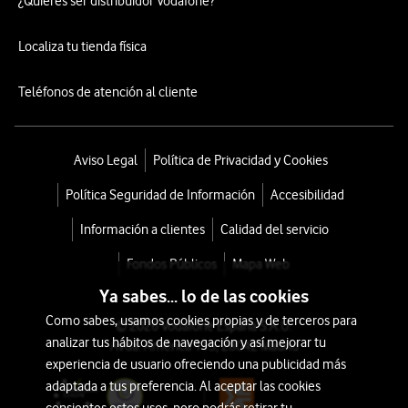
¿Quieres ser distribuidor Vodafone?
Localiza tu tienda física
Teléfonos de atención al cliente
Aviso Legal
Política de Privacidad y Cookies
Política Seguridad de Información
Accesibilidad
Información a clientes
Calidad del servicio
Fondos Públicos
Mapa Web
Ya sabes... lo de las cookies
Como sabes, usamos cookies propias y de terceros para
© 2026 Vodafone España S.A.U.
analizar tus hábitos de navegación y así mejorar tu
Avda. América 115, 28042 Madrid
experiencia de usuario ofreciendo una publicidad más
adaptada a tus preferencia. Al aceptar las cookies