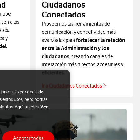
ad
Ciudadanos
Conectados
 nube
iten a las
Proveemos las herramientas de
stes,
comunicación y conectividad más
ca y
avanzadas para
fortalecer la relación
del
entre la Administración y los
ciudadanos
, creando canales de
interacción más directos, accesibles y
eficientes.
Ir a Ciudadanos Conectados
y nuevas aplicaciones
Ciudadanos Co
jorar tu experiencia de
s estos usos, pero podrás
Ver
 minutos. Aquí puedes
Aceptar todas