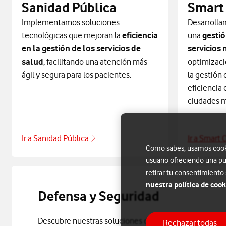
Sanidad Pública
Smart 
Implementamos soluciones
Desarrolla
tecnológicas que mejoran la
eficiencia
una
gestió
en la gestión de los servicios de
servicios
salud
, facilitando una atención más
optimizaci
ágil y segura para los pacientes.
la gestión 
eficiencia
ciudades m
Ir a Sanidad Pública
Ir a Smart C
Sanidad Pública
Como sabes, usamos cookie
usuario ofreciendo una pu
retirar tu consentimiento
nuestra política de cook
Defensa y Seguridad
Descubre nuestras soluciones de Defensa y Segurida
Rechazar todas