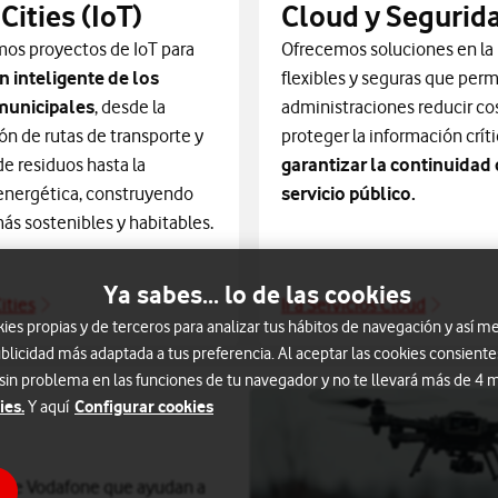
Cities (IoT)
Cloud y Segurid
mos proyectos de IoT para
Ofrecemos soluciones en la
n inteligente de los
flexibles y seguras que perm
 municipales
, desde la
administraciones reducir co
ón de rutas de transporte y
proteger la información críti
de residuos hasta la
garantizar la continuidad 
 energética, construyendo
servicio público.
ás sostenibles y habitables.
Ya sabes... lo de las cookies
ities
Ir a Servicios Cloud
Smart Cities IoT
Cloud 
s propias y de terceros para analizar tus hábitos de navegación y así me
blicidad más adaptada a tus preferencia. Al aceptar las cookies consiente
 sin problema en las funciones de tu navegador y no te llevará más de 4
ies.
Configurar cookies
Y aquí
d de Vodafone que ayudan a