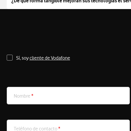
¿De qué forma tangible mejoran sus tecnologías el serv
Sí, soy
cliente de Vodafone
Nombre
*
Teléfono de contacto
*