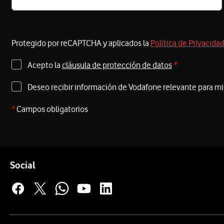
Protegido por reCAPTCHA y aplicados la
Política de Privacida
Acepto la
cláusula de protección de datos
*
Deseo recibir información de Vodafone relevante para m
*
Campos obligatorios
Pie de página de Vodafone
Enlaces a las redes sociales de Vodafone
Social