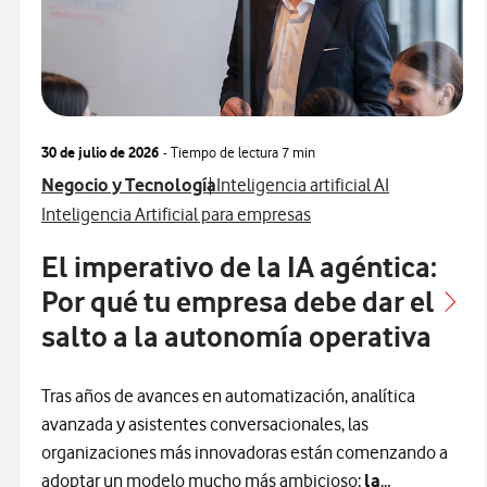
30 de julio de 2026
- Tiempo de lectura
7 min
Ver más articulos relacionados con
Ver más artículos con
Negocio y Tecnología
Inteligencia artificial AI
Ver más artículos con
Inteligencia Artificial para empresas
El imperativo de la IA agéntica:
Por qué tu empresa debe dar el
salto a la autonomía operativa
Tras años de avances en automatización, analítica
avanzada y asistentes conversacionales, las
organizaciones más innovadoras están comenzando a
adoptar un modelo mucho más ambicioso:
la