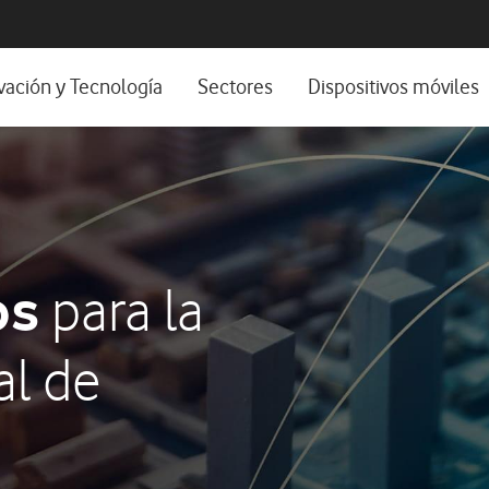
os, ayuda e idioma
positivos de escritorio
vación y Tecnología
Sectores
Dispositivos móviles
os
stema de Innovación
Sector Privado
Nuestra Visión
Sector Público
os y webinars
Wholesale
mes y estudios
Experiencias de clientes
os
para la
Experiencias 5G
al de