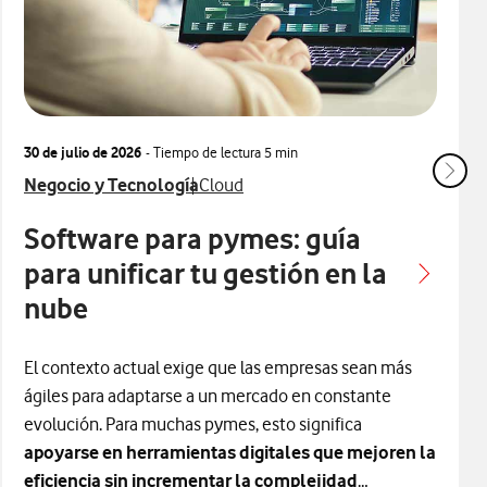
30 de julio de 2026
- Tiempo de lectura
5 min
Ver más articulos relacionados con
Ver más artículos con
Negocio y Tecnología
Cloud
Software para pymes: guía
para unificar tu gestión en la
nube
El contexto actual exige que las empresas sean más
ágiles para adaptarse a un mercado en constante
evolución. Para muchas pymes, esto significa
apoyarse en herramientas digitales que mejoren la
eficiencia sin incrementar la complejidad