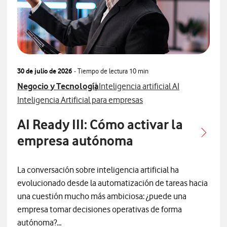
30 de julio de 2026
- Tiempo de lectura
10 min
Ver más articulos relacionados con
Ver más artículos con
Negocio y Tecnología
Inteligencia artificial AI
Ver más artículos con
Inteligencia Artificial para empresas
AI Ready III: Cómo activar la
empresa autónoma
La conversación sobre inteligencia artificial ha
evolucionado desde la automatización de tareas hacia
una cuestión mucho más ambiciosa: ¿puede una
empresa tomar decisiones operativas de forma
autónoma?