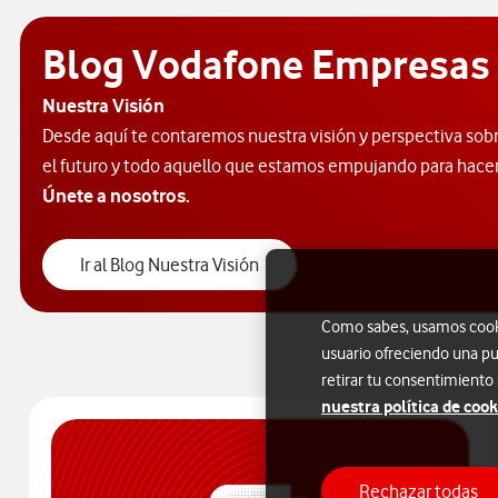
Blog Vodafone Empresas
Nuestra Visión
Desde aquí te contaremos nuestra visión y perspectiva sobr
el futuro y todo aquello que estamos empujando para hac
Únete a nosotros.
Ir al Blog Nuestra Visión
Como sabes, usamos cookie
usuario ofreciendo una pu
retirar tu consentimiento
nuestra política de cook
Rechazar todas