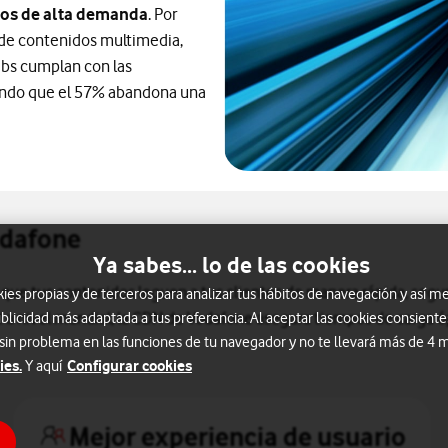
os de alta demanda
. Por
 de contenidos multimedia,
ebs cumplan con las
rando que el 57% abandona una
odafone
Ya sabes... lo de las cookies
que tus contenidos leguen a tus clientes de manera rápida, segur
s propias y de terceros para analizar tus hábitos de navegación y así me
et a nivel mundial, la CDN de Vodafone asegura tiempos de carga 
blicidad más adaptada a tus preferencia. Al aceptar las cookies consiente
 sin problema en las funciones de tu navegador y no te llevará más de 4
ies.
Configurar cookies
Y aquí
Mejor experiencia de usuario