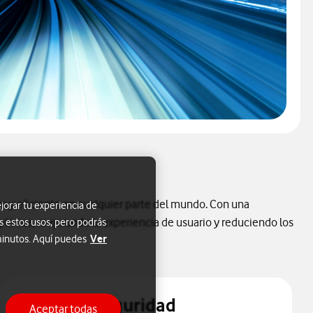
a y eficiente en cualquier parte del mundo. Con una
jorar tu experiencia de
óptimos, mejorando la experiencia de usuario y reduciendo los
s estos usos, pero podrás
Ver
 minutos. Aquí puedes
Mayor seguridad
Aceptar todas