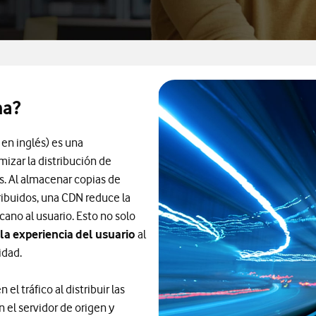
na?
 en inglés) es una
mizar la distribución de
s. Al almacenar copias de
ibuidos, una CDN reduce la
cano al usuario. Esto no solo
la experiencia del usuario
al
idad.
l tráfico al distribuir las
n el servidor de origen y