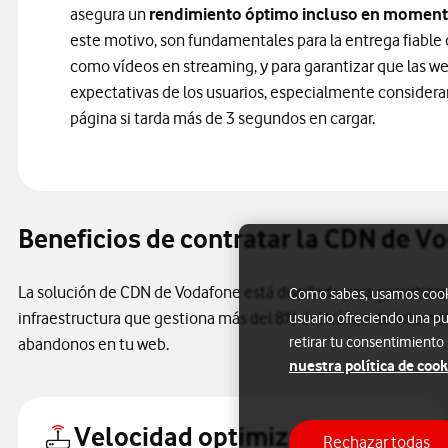
asegura un
rendimiento óptimo incluso en moment
este motivo, son fundamentales para la entrega fiable
como vídeos en streaming, y para garantizar que las w
expectativas de los usuarios, especialmente conside
página si tarda más de 3 segundos en cargar.
Beneficios de contratar la CDN de V
La solución de CDN de Vodafone está diseñada para garantizar 
Como sabes, usamos cookie
infraestructura que gestiona más del 8% del tráfico de Intern
usuario ofreciendo una pu
retirar tu consentimiento
abandonos en tu web.
nuestra política de cook
Velocidad optimizada
Rechazar todas