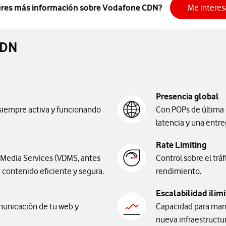
eres más información sobre Vodafone CDN?
Me interes
CDN
Presencia global
 siempre activa y funcionando
Con POPs de última 
latencia y una entr
Rate Limiting
l Media Services (VDMS, antes
Control sobre el tráf
 contenido eficiente y segura.
rendimiento.
Escalabilidad ili
municación de tu web y
Capacidad para manej
nueva infraestructur