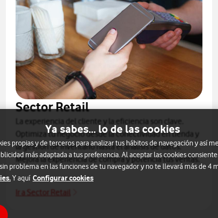
Sector Retail
La experiencia del cliente y la eficiencia son clave.
Ya sabes... lo de las cookies
Optimiza tu negocio desde la conectividad en tienda y
s propias y de terceros para analizar tus hábitos de navegación y así me
la gestión de inventario hasta el análisis de datos.
blicidad más adaptada a tus preferencia. Al aceptar las cookies consiente
Mejora la experiencia de compra y potencia tus ventas.
 sin problema en las funciones de tu navegador y no te llevará más de 4
ies.
Configurar cookies
Y aquí
Ir a Sector Retail
Sector Retail