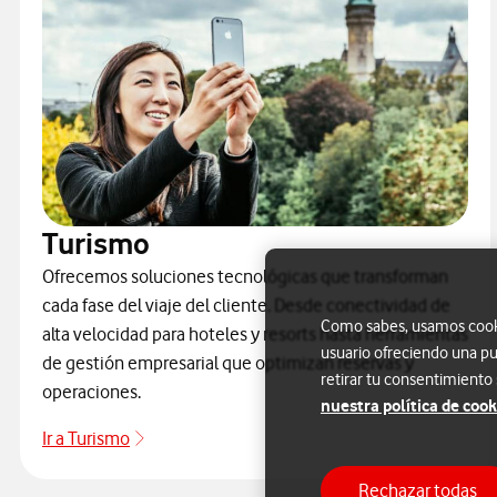
Turismo
Ofrecemos soluciones tecnológicas que transforman
cada fase del viaje del cliente. Desde conectividad de
Como sabes, usamos cookie
alta velocidad para hoteles y resorts hasta herramientas
usuario ofreciendo una pu
de gestión empresarial que optimizan reservas y
retirar tu consentimiento
operaciones.
nuestra política de cook
Ir a Turismo
Turismo
Rechazar todas