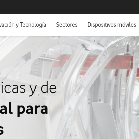
os, ayuda e idioma
positivos de escritorio
vación y Tecnología
Sectores
Dispositivos móviles
os
stema de Innovación
Sector Privado
Nuestra Visión
Sector Público
os y webinars
Wholesale
mes y estudios
Experiencias de clientes
icas y de
Experiencias 5G
al para
s