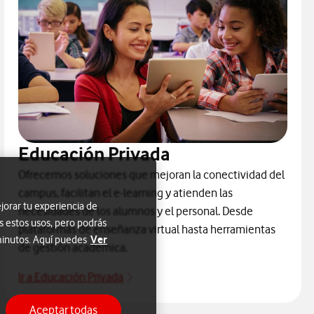
Educación Privada
Ofrecemos soluciones que mejoran la conectividad del
campus, facilitan el e-learning y atienden las
jorar tu experiencia de
necesidades de los alumnos y el personal. Desde
s estos usos, pero podrás
plataformas de enseñanza virtual hasta herramientas
Ver
 minutos. Aquí puedes
de gestión académica.
Ir a Educación Privada
Educación
Aceptar todas