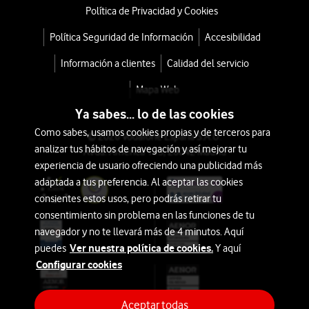
Política de Privacidad y Cookies
Política Seguridad de Información
Accesibilidad
Información a clientes
Calidad del servicio
Mapa Web
Ya sabes... lo de las cookies
Como sabes, usamos cookies propias y de terceros para
© 2026 Vodafone España S.A.U.
analizar tus hábitos de navegación y así mejorar tu
Avda. América 115, 28042 Madrid
experiencia de usuario ofreciendo una publicidad más
adaptada a tus preferencia. Al aceptar las cookies
consientes estos usos, pero podrás retirar tu
consentimiento sin problema en las funciones de tu
navegador y no te llevará más de 4 minutos. Aquí
Ver nuestra política de cookies.
puedes
Y aquí
Configurar cookies
Aceptar todas