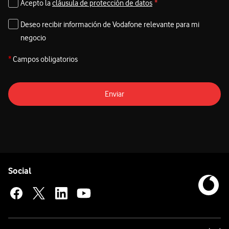
Acepto la
cláusula de protección de datos
*
Deseo recibir información de Vodafone relevante para mi
negocio
*
Campos obligatorios
Enviar
Pie de página de Vodafone
Enlaces a las redes sociales de Vodafone
Social