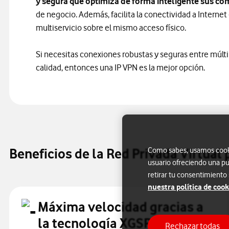
y segura que optimiza de forma inteligente sus c
de negocio. Además, facilita la conectividad a Interne
multiservicio sobre el mismo acceso físico.
Si necesitas conexiones robustas y seguras entre múlti
calidad, entonces una IP VPN es la mejor opción.
Beneficios de la Red Privada Virtual
Como sabes, usamos cookie
usuario ofreciendo una pu
retirar tu consentimiento
nuestra política de cook
Máxima velocidad gracias a
la tecnología XGSPON
Rechazar todas