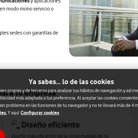
omunicaciones
y aplicaciones
t en modo mono servicio o
ples sedes con garantías de
Ya sabes... lo de las cookies
 para tu empresa
s propias y de terceros para analizar tus hábitos de navegación y así me
blicidad más adaptada a tus preferencia. Al aceptar las cookies consiente
 sin problema en las funciones de tu navegador y no te llevará más de 4
ies.
Configurar cookies
Y aquí
Diseño eficiente
Diseño más eficiente de la conectividad de tu