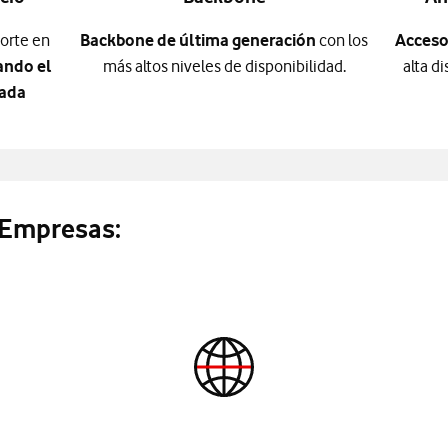
orte en
Backbone de última generación
con los
Accesos
ando el
más altos niveles de disponibilidad.
alta d
vada
 Empresas: