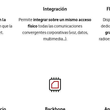
Integración
F
n la
Permite
integrar sobre un mismo acceso
Disp
n que la
físico
todas las comunicaciones
dedi
t.
convergentes corporativas (voz, datos,
gr
multimedia...).
radioe
cio
Backbone
An