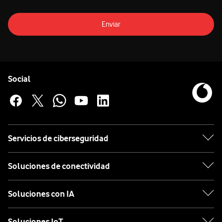
Enviar
Pie de página de Vodafone
Enlaces a las redes sociales de Vodafone
Social
Servicios de ciberseguridad
Soluciones de conectividad
Soluciones con IA
Soluciones IoT