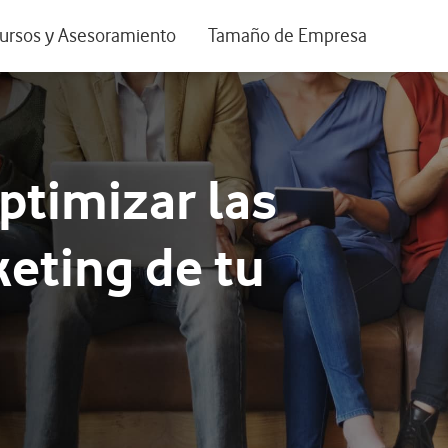
positivos de escritorio
ursos y Asesoramiento
Tamaño de Empresa
istema de Innovación
Ir a Autónomos y Negocios
 Nuestra Visión
Ir a Pequeñas y Medianas Empresa
rmes y Estudios
Ir a Grandes Empresas y AA.PP.
ptimizar las
riencia de clientes
eting de tu
tos y webinars