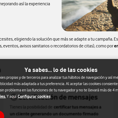
mejorando así la experiencia
esites, eligiendo la solución que más se adapte a tu campaña. Es
eventos, avisos sanitarios o recordatorios de citas), como por
e
a
Ya sabes... lo de las cookies
s propias y de terceros para analizar tus hábitos de navegación y así me
blicidad más adaptada a tus preferencia. Al aceptar las cookies consiente
 sin problema en las funciones de tu navegador y no te llevará más de 4
Certificación de mensajes
ies.
Configurar cookies
Y aquí
Tienes la posibilidad de
certificar tus mensajes a
un cliente generando un documento firmado