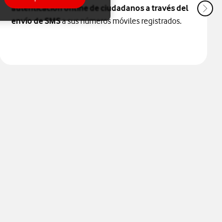
autenticación online de ciudadanos a través del
envío de SMS
a sus números móviles registrados.