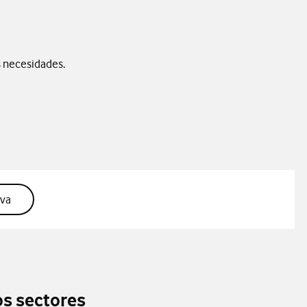
s necesidades.
or
Accede a Smart Messaging
iva
os sectores