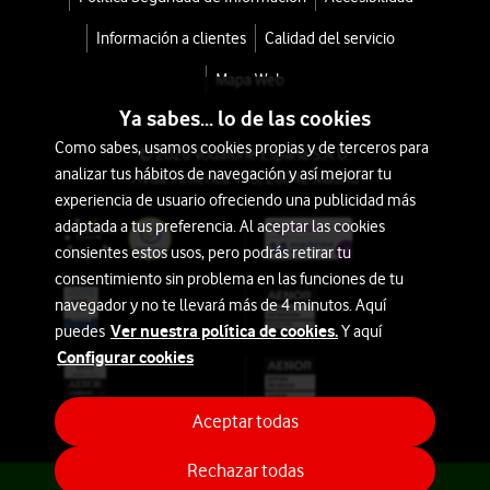
Información a clientes
Calidad del servicio
Mapa Web
Ya sabes... lo de las cookies
Como sabes, usamos cookies propias y de terceros para
© 2026 Vodafone España S.A.U.
analizar tus hábitos de navegación y así mejorar tu
Avda. América 115, 28042 Madrid
experiencia de usuario ofreciendo una publicidad más
adaptada a tus preferencia. Al aceptar las cookies
consientes estos usos, pero podrás retirar tu
consentimiento sin problema en las funciones de tu
navegador y no te llevará más de 4 minutos. Aquí
Ver nuestra política de cookies.
puedes
Y aquí
Configurar cookies
¿Necesitas información?
Te asesoramos
Aceptar todas
Rechazar todas
¿Necesitas información?