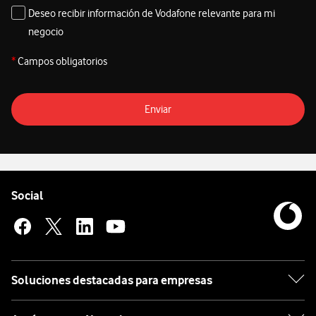
Deseo recibir información de Vodafone relevante para mi
negocio
*
Campos obligatorios
Enviar
Pie de página de Vodafone
Enlaces a las redes sociales de Vodafone
Social
Soluciones destacadas para empresas