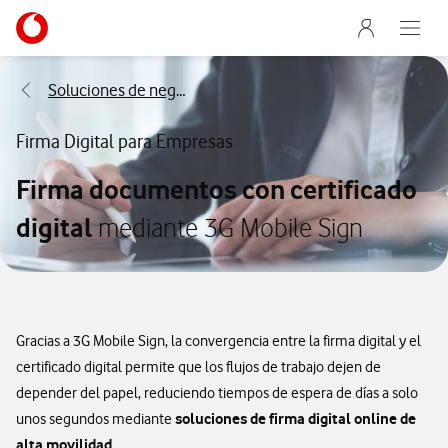
Abrir formulario de solicitud de contacto
Menu nave
Ir a la pagina principal de vodafone.es
Abre e
Menu navegación Segmento
Soluciones de negocio para Empresas
Firma Digital para Empresas
Firma documentos con certificado
digital
mediante 3G Mobile Sign
Gracias a 3G Mobile Sign, la convergencia entre la firma digital y el
certificado digital permite que los flujos de trabajo dejen de
depender del papel, reduciendo tiempos de espera de días a solo
soluciones de firma digital online de
unos segundos mediante
alta movilidad.