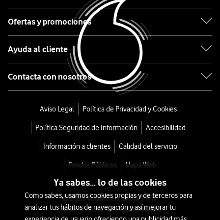
Pad
2
Ofertas y promociones
WIFI
Ayuda al cliente
128GB
Contacta con nosotros
Gris
desde
Aviso Legal
Política de Privacidad y Cookies
144
Política Seguridad de Información
Accesibilidad
€
199€
o
Información a clientes
Calidad del servicio
3
Fondos Públicos
Mapa Web
€/mes
x
Ya sabes... lo de las cookies
36
Como sabes, usamos cookies propias y de terceros para
meses
© 2026 Vodafone España S.A.U.
analizar tus hábitos de navegación y así mejorar tu
Avda. América 115, 28042 Madrid
+
experiencia de usuario ofreciendo una publicidad más