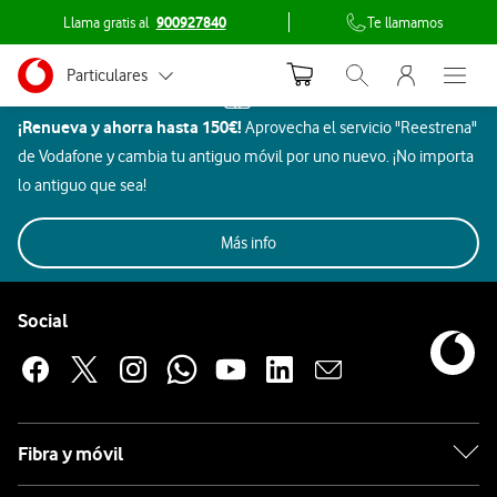
Llama gratis al
900927840
Te llamamos
Menu nave
Ir a la pagina principal de vodafone.es
Menu navegación Segmento
Particulares
Inicio
Abrir buscador. Abr
Abre e
¿Puedo
Dispositivos
¡Renueva y ahorra hasta 150€!
comprar
Aprovecha el servicio "Reestrena"
Autónomos
de Vodafone y cambia tu antiguo móvil por uno nuevo. ¡No importa
un
Pymes
Móviles
Gaming
Smartwatch
Ordenadores
lo antiguo que sea!
dispositivo
en
Auriculares
Grandes empresas
Vodafone
Más info
y AA.PP.
sin
Pie de página de Vodafone
contratar
Enlaces a las redes sociales de Vodafone
Social
Apple
una tarifa?
No,
Samsung
la
adquisición
Xiaomi
Fibra y móvil
de
un
OPPO