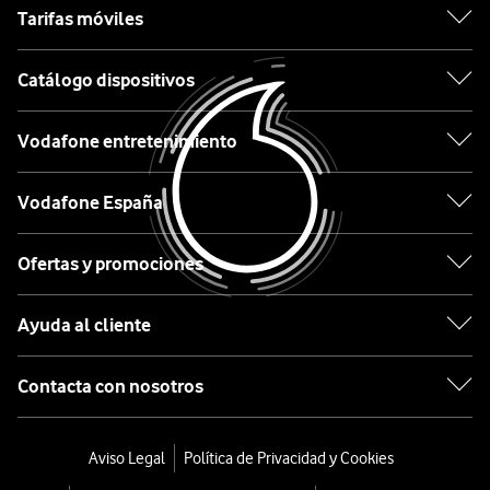
Tarifas móviles
dispositivo
en
Motorola
Catálogo dispositivos
nuestro
Etiqueta
catálogo
debe
Vodafone entretenimiento
ir
Lo
asociada
Vodafone España
último
a
en
la
Ofertas y promociones
tecnología
contratación
desde
o
Ayuda al cliente
0€
al
mantenimiento
Móviles
Contacta con nosotros
de
con
un
IA
servicio
Aviso Legal
Política de Privacidad y Cookies
de