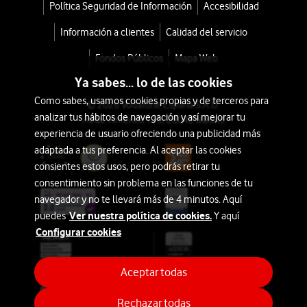
Belleza
Política Seguridad de Información
Accesibilidad
Vodafone.
Las
Información a clientes
Calidad del servicio
Auriculares
mejores
Fondos Públicos
Mapa Web
ofertas,
Hogar
Ya sabes... lo de las cookies
descuentos
y
Como sabes, usamos cookies propias y de terceros para
y
© 2026 Vodafone España S.A.U.
Ocio
analizar tus hábitos de navegación y así mejorar tu
las
Avda. América 115, 28042 Madrid
experiencia de usuario ofreciendo una publicidad más
opciones
Aires
adaptada a tus preferencia. Al aceptar las cookies
de
Acondicionados
consientes estos usos, pero podrás retirar tu
financiación
consentimiento sin problema en las funciones de tu
más
Imagen
navegador y no te llevará más de 4 minutos. Aquí
ventajosas
Ver nuestra política de cookies.
puedes
Y aquí
y
suelen
Configurar cookies
Sonido
estar
vinculadas
Marcas
Aceptar todas
a
la
Rechazar todas