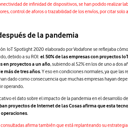
onectividad de infinidad de dispositivos, se han podido realizar la
res, control de aforos o trazabilidad de los envíos, por citar solo 
 después de la pandemia
ción IoT Spotlight 2020 elaborado por Vodafone se reflejaba cómo
ido, debido a su ROI:
el 50% de las empresas con proyectos Io
es en proyectos a un año
, subiendo al 52% en los de uno a dos añ
de más de tres años
. Y eso en condiciones normales, ya que las 
aria han dado como consecuencia que muchas empresas hayan depe
ir operando.
cativo el dato sobre el impacto de la pandemia en el desarrollo d
an proyectos de Internet de las Cosas afirma que esta tecno
y operaciones
.
 consultadas afirma también que está replanteando su estrategia 