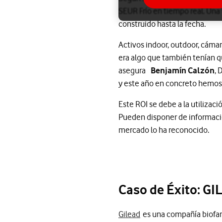
SEUR Frío en tiempo real. Una 
construido hasta la fecha.
Activos indoor, outdoor, cámara
era algo que también tenían qu
asegura
Benjamín Calzón
, 
y este año en concreto hemos
Este ROI se debe a la utilizaci
Pueden disponer de informació
mercado lo ha reconocido.
Caso de Éxito: GIL
Gilead
es una compañía biofarm