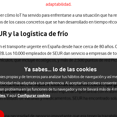
adaptabilidad.
er cómo IoT ha servido para enfrentarse a una situación que ha
s de los casos concretos que se han desarrollado en tiempo récor
R y la logística de frío
 el transporte urgente en España desde hace cerca de 80 años. O
2B. Los 10.000 empleados de SEUR dan servicio a empresas de to
ehículos, que incluye ecológicos, y más de 2.500 puntos de red Pic
Ya sabes... lo de las cookies
s propias y de terceros para analizar tus hábitos de navegación y así me
blicidad más adaptada a tus preferencia. Al aceptar las cookies consiente
 mercancía en frío requiere sistemas de monitorización que g
 sin problema en las funciones de tu navegador y no te llevará más de 4
 y sus tiempos.
Esto ha cobrado especial importancia con el au
ies.
Configurar cookies
Y aquí
 el traslado de vacunas y medicamentos. SEUR ha encontrado sol
 una necesidad de negocio importante que era tener la trazabilid