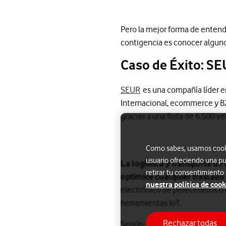
Pero la mejor forma de entend
contigencia es conocer alguno
Caso de Éxito: SEU
SEUR
es una compañía líder en
Internacional, ecommerce y B
gracias a una flota de 6.500 v
Como sabes, usamos cookie
usuario ofreciendo una pu
La logística y transporte de
retirar tu consentimiento
optimice cualquier traslado
nuestra política de cook
electrónico de perecederos o
herramientas IoT.
Rechazar todas
Según sus responsables, tenían