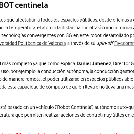
OBOT centinela
s que afectaban a todos los espacios públicos, desde oficinas a 
o la temperatura, el aforo o la distancia social, así como informa
e de tecnologías convergentes con 5G en este robot desarrollado 
versidad Politécnica de Valencia
a través de su
spin-off
Fivecom
el más completo ya que como explica
Daniel Jiménez
, Director 
e uso, por ejemplo la conducción autónoma, la conducción gestion
gido de manera remota, el poder utilizarse en espacios públicos ab
r toda esta capacidad de cómputo de quién lleva o no lleva una mas
stá basado en un vehículo (‘Robot Centinela’) autónomo auto-gu
atura que permiten realizar acciones de control muy útiles en e