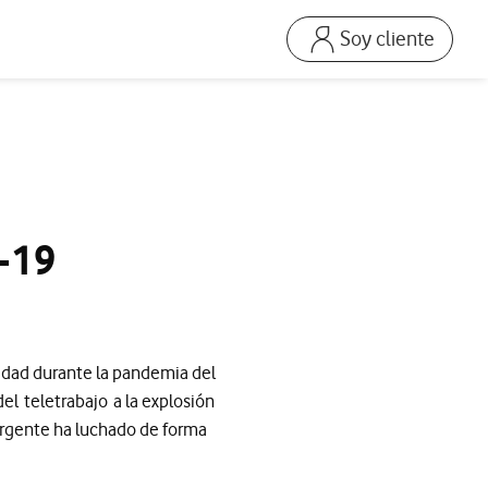
Soy cliente
Ir a la pagina acceso
Mi Vodafone Business
Mis Facturas
s
Solucionar averías
Dispositivos
D-19
Repara tu móvil
Mis productos
Consumo
ciedad durante la pandemia del
el teletrabajo a la explosión
ergente ha luchado de forma