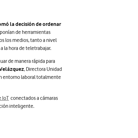
omó la decisión de ordenar
isponían de herramientas
s los medios, tanto a nivel
la hora de teletrabajar.
tuar de manera rápida para
 Velázquez
, Directora Unidad
un entorno laboral totalmente
e IoT
conectados a cámaras
ión inteligente.