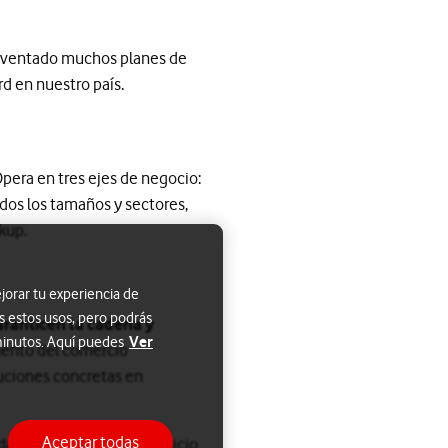
 reventado muchos planes de
d en nuestro país.
pera en tres ejes de negocio:
dos los tamaños y sectores,
kup.
jorar tu experiencia de
s estos usos, pero podrás
aranticen la cadena y
Ver
 minutos. Aquí puedes
mento del comercio
uciones concretas en
Aceptar todas
ad de los envíos del servicio