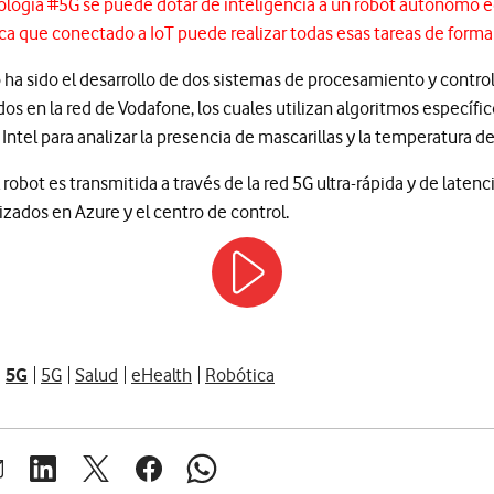
cnología #5G​ se puede dotar de inteligencia a un robot autónomo
ca que conectado a IoT puede realizar todas esas tareas de form
ha sido el desarrollo de dos sistemas de procesamiento y control
s en la red de Vodafone, los cuales utilizan algoritmos específico
Intel para analizar la presencia de mascarillas y la temperatura d
robot es transmitida a través de la red 5G ultra-rápida y de latenc
zados en Azure y el centro de control.
5G
5G
Salud
eHealth
Robótica
brir ventana para compartir en mail
Abrir ventana para compartir en linkedin
Abrir ventana para compartir en twitter
Abrir ventana para compartir en facebook
Abrir ventana para compartir en whats