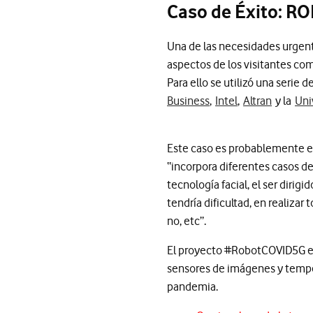
Caso de Éxito: R
Una de las necesidades urgente
aspectos de los visitantes com
Para ello se utilizó una seri
Business
,
Intel
,
Altran
y la
Uni
Este caso es probablemente 
“incorpora diferentes casos d
tecnología facial, el ser diri
tendría dificultad, en realiza
no, etc”.
El proyecto #RobotCOVID5G​ e
sensores de imágenes y temper
pandemia.