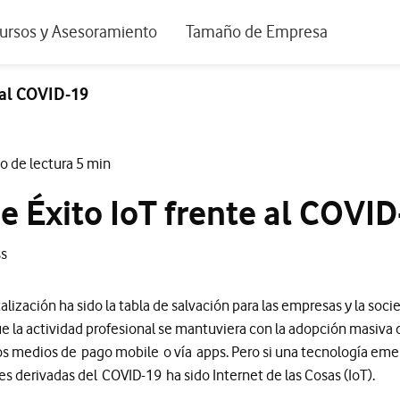
positivos de escritorio
ursos y Asesoramiento
Tamaño de Empresa
istema de Innovación
Ir a Autónomos y Negocios
 al COVID-19
 Nuestra Visión
Ir a Pequeñas y Medianas Empresa
rmes y Estudios
Ir a Grandes Empresas y AA.PP.
o de lectura 5 min
riencia de clientes
e Éxito IoT frente al COVI
tos y webinars
ss
talización ha sido la tabla de salvación para las empresas y la so
e la actividad profesional se mantuviera con la adopción masiva d
os medios de pago mobile o vía apps. Pero si una tecnología em
des derivadas del COVID-19 ha sido Internet de las Cosas (IoT).