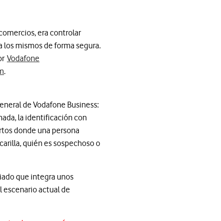
comercios, era controlar
r a los mismos de forma segura.
por
Vodafone
m
.
General de Vodafone Business:
ada, la identificación con
iertos donde una persona
carilla, quién es sospechoso o
iado que integra unos
l escenario actual de