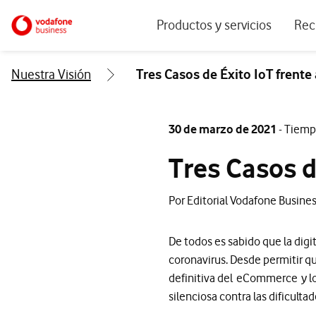
Menu navegación principal. Para dis
Ir a la pagina principal de vodafone.es
Productos y servicios
Rec
Ver todos los servicios
Ecos
Nuestra Visión
Tres Casos de Éxito IoT frente
Conectividad
Blog
Ciberseguridad
Info
30 de marzo de 2021
- Tiemp
Soluciones IoT
Expe
Tres Casos d
IA para empresas
Even
Por Editorial Vodafone Busine
Workplace
Soluciones de negocio
De todos es sabido que la digi
Servicios Cloud
coronavirus. Desde permitir qu
definitiva del eCommerce y l
silenciosa contra las dificulta