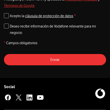
Términos de Google
Acepto la
cláusula de protección de datos
*
Deseo recibir información de Vodafone relevante para mi
negocio
*
Campos obligatorios
Enviar
Pie de página de Vodafone
Enlaces a las redes sociales de Vodafone
Social