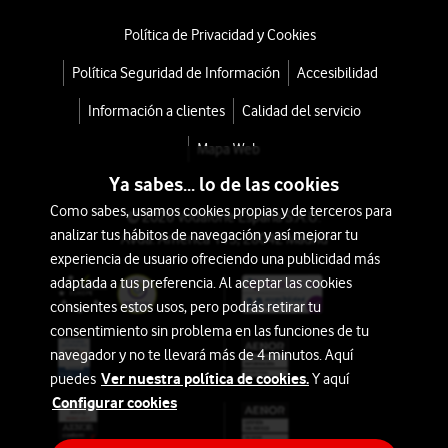
Política de Privacidad y Cookies
Política Seguridad de Información
Accesibilidad
Información a clientes
Calidad del servicio
Mapa Web
Ya sabes... lo de las cookies
Como sabes, usamos cookies propias y de terceros para
© 2026 Vodafone España S.A.U.
analizar tus hábitos de navegación y así mejorar tu
Avda. América 115, 28042 Madrid
experiencia de usuario ofreciendo una publicidad más
adaptada a tus preferencia. Al aceptar las cookies
consientes estos usos, pero podrás retirar tu
consentimiento sin problema en las funciones de tu
navegador y no te llevará más de 4 minutos. Aquí
Ver nuestra política de cookies.
puedes
Y aquí
Configurar cookies