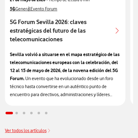
Ver más articulos relacionados con
5G
Ver más artículos con
Ver más artículos con
V
General
Evento Forum
5G Forum Sevilla 2026: claves
E
estratégicas del futuro de las
telecomunicaciones
L
Sevilla volvió a situarse en el mapa estratégico de las
e
telecomunicaciones europeas con la celebración, del
c
(
12 al 15 de mayo de 2026, de la novena edición del 5G
r
Forum.
Un evento que ha evolucionado desde un foro
i
técnico hasta convertirse en un auténtico punto de
s
encuentro para directivos, administraciones y líderes
p
tecnológicos, y que anticipa con bastante precisión hacia
c
dónde se dirige el negocio del 5G y del conjunto del
i
sector de las telecomunicaciones en los próximos años.
a
Ver todos los artículos
Con un formato claramente divulgador basado en la