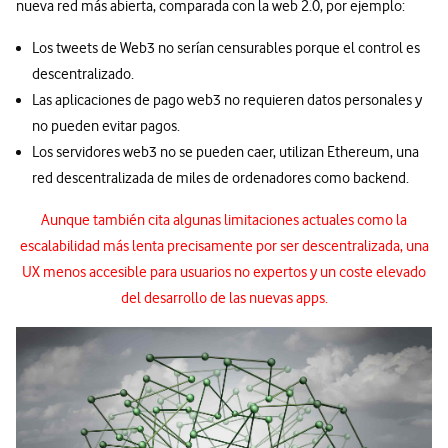
nueva red más abierta, comparada con la web 2.0, por ejemplo:
Los tweets de Web3 no serían censurables porque el control es
descentralizado.
Las aplicaciones de pago web3 no requieren datos personales y
no pueden evitar pagos.
Los servidores web3 no se pueden caer, utilizan Ethereum, una
red descentralizada de miles de ordenadores como backend.
Aunque también cita algunas limitaciones actuales como la
escalabilidad más lenta precisamente por ser descentralizada, una
UX menos accesible para usuarios no expertos y un coste elevado
del desarrollo de las nuevas apps.