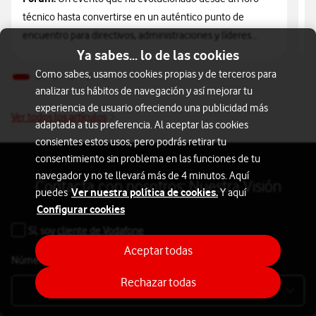
i
técnico hasta convertirse en un auténtico punto de
s
encuentro para directivos, administraciones y líderes
p
tecnológicos, y que anticipa con bastante precisión hacia
Ya sabes... lo de las cookies
c
dónde se dirige el negocio del 5G y del conjunto del
Como sabes, usamos cookies propias y de terceros para
i
sector de las telecomunicaciones en los próximos años.
analizar tus hábitos de navegación y así mejorar tu
a
experiencia de usuario ofreciendo una publicidad más
Ver todos los artículos
adaptada a tus preferencia. Al aceptar las cookies
Con un formato claramente divulgador basado en la
consientes estos usos, pero podrás retirar tu
solvencia de sus ponentes, el 5G Forum ha anticipado las
consentimiento sin problema en las funciones de tu
claves para los próximos años relacionadas con esta
navegador y no te llevará más de 4 minutos. Aquí
tecnología, su transición al 6G y las implicaciones en
Contacta con nosotros: Nuestra Visión
Ver nuestra política de cookies.
puedes
Y aquí
Ciberseguridad que conlleva. Vodafone España participó
Configurar cookies
con cuatro de nuestros profesionales más destacados:
Sí, soy
cliente de Vodafone
Teresa Llamas
, Directora de Administraciones Públicas;
Aceptar todas
Nerea Míguez
, Directora de Soluciones de Negocio de
Número de empleados
*
Roberto Lara
Administraciones Públicas;
, Director de la
Rechazar todas
Odín Fernández,
Unidad de Ciberseguridad y
Manager de
Redes Privadas 5G e IoT.