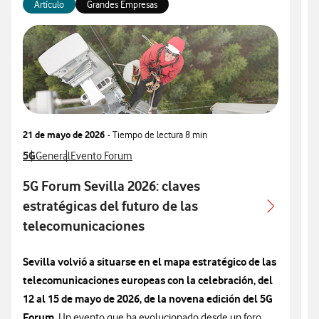
Artículo
Grandes Empresas
21 de mayo de 2026
- Tiempo de lectura
8 min
1
Ver más articulos relacionados con
5G
Ver más artículos con
Ver más artículos con
V
General
Evento Forum
5G Forum Sevilla 2026: claves
E
estratégicas del futuro de las
telecomunicaciones
L
Sevilla volvió a situarse en el mapa estratégico de las
e
telecomunicaciones europeas con la celebración, del
c
(
12 al 15 de mayo de 2026, de la novena edición del 5G
r
Forum.
Un evento que ha evolucionado desde un foro