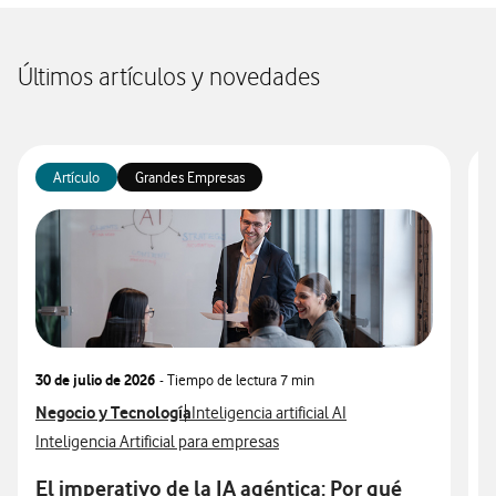
Últimos artículos y novedades
Artículo
Grandes Empresas
30 de julio de 2026
- Tiempo de lectura
7 min
3
Ver más articulos relacionados con
Negocio y Tecnología
Ver más artículos con
V
N
Inteligencia artificial AI
Ver más artículos con
V
Inteligencia Artificial para empresas
I
El imperativo de la IA agéntica: Por qué
A