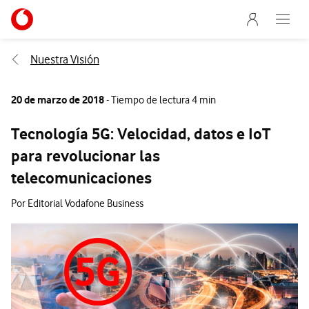
Menu nave
Ir a la pagina principal de vodafone.es
Abre e
Menu navegación Segmento
Nuestra Visión
20 de marzo de 2018
- Tiempo de lectura 4 min
Tecnología 5G: Velocidad, datos e IoT
para revolucionar las
telecomunicaciones
Por Editorial Vodafone Business