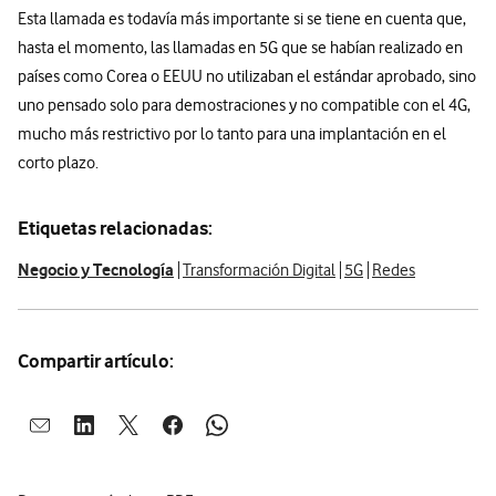
Esta llamada es todavía más importante si se tiene en cuenta que,
hasta el momento, las llamadas en 5G que se habían realizado en
países como Corea o EEUU no utilizaban el estándar aprobado, sino
uno pensado solo para demostraciones y no compatible con el 4G,
mucho más restrictivo por lo tanto para una implantación en el
corto plazo.
Etiquetas relacionadas:
Negocio y Tecnología
Transformación Digital
5G
Redes
Compartir artículo:
Abrir ventana para compartir en mail
Abrir ventana para compartir en linkedin
Abrir ventana para compartir en twitter
Abrir ventana para compartir en facebook
Abrir ventana para compartir en whatsap