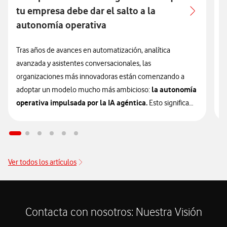
tu empresa debe dar el salto a la
autonomía operativa
L
e
Tras años de avances en automatización, analítica
u
avanzada y asistentes conversacionales, las
e
organizaciones más innovadoras están comenzando a
la autonomía
a
adoptar un modelo mucho más ambicioso:
operativa impulsada por la IA agéntica.
Esto significa
L
que la inteligencia artificial está entrando en una nueva
p
etapa que las empresas deberán valorar si quieren
c
mantener su competitividad en los próximos años.
i
Ver todos los artículos
p
Esta evolución representa, otra vez, un cambio de
t
paradigma. Si ya te habías adaptado a herramientas que
d
automatizan tareas aisladas o responden preguntas de
e
usuarios, debes entender que ese era solo el primer paso.
Contacta con nosotros: Nuestra Visión
la nueva generación
Ahora estamos en el siguiente con