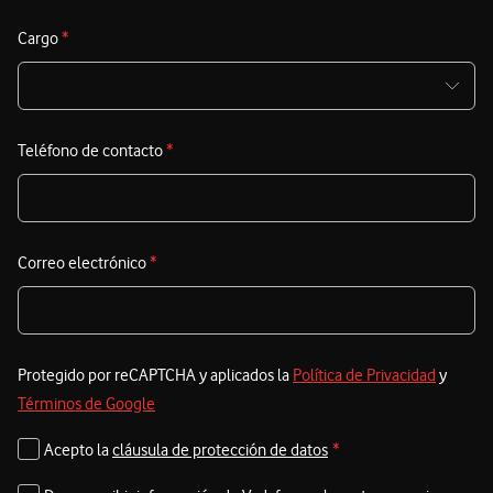
a
d
Cargo
*
d
E
Teléfono de contacto
*
t
a
s
e
Correo electrónico
*
e
Protegido por reCAPTCHA y aplicados la
Política de Privacidad
y
Términos de Google
Acepto la
cláusula de protección de datos
*