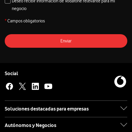
Deseo recibir información de Vodafone relevante para mi
negocio
*
Campos obligatorios
Enviar
Pie de página de Vodafone
Enlaces a las redes sociales de Vodafone
Social
Soluciones destacadas para empresas
Autónomos y Negocios