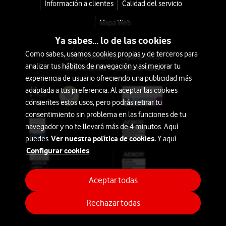
Información a clientes
Calidad del servicio
Mapa Web
Ya sabes... lo de las cookies
Como sabes, usamos cookies propias y de terceros para
© 2026 Vodafone España S.A.U.
analizar tus hábitos de navegación y así mejorar tu
Avda. América 115, 28042 Madrid
experiencia de usuario ofreciendo una publicidad más
adaptada a tus preferencia. Al aceptar las cookies
consientes estos usos, pero podrás retirar tu
consentimiento sin problema en las funciones de tu
navegador y no te llevará más de 4 minutos. Aquí
Ver nuestra política de cookies.
puedes
Y aquí
Configurar cookies
Aceptar todas
Rechazar todas