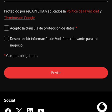
Protegido por reCAPTCHA y aplicados la
Política de Privacidad
y
Términos de Google
Acepto la
cláusula de protección de datos
*
Deseo recibir información de Vodafone relevante para mi
negocio
*
Campos obligatorios
Enviar
Pie de página de Vodafone
Enlaces a las redes sociales de Vodafone
Social