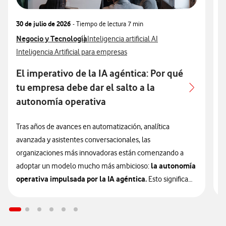
30 de julio de 2026
- Tiempo de lectura
7 min
3
Ver más articulos relacionados con
Negocio y Tecnología
Ver más artículos con
V
N
Inteligencia artificial AI
Ver más artículos con
V
Inteligencia Artificial para empresas
I
El imperativo de la IA agéntica: Por qué
A
tu empresa debe dar el salto a la
autonomía operativa
L
e
Tras años de avances en automatización, analítica
u
avanzada y asistentes conversacionales, las
e
organizaciones más innovadoras están comenzando a
la autonomía
a
adoptar un modelo mucho más ambicioso:
operativa impulsada por la IA agéntica.
Esto significa
L
que la inteligencia artificial está entrando en una nueva
p
etapa que las empresas deberán valorar si quieren
c
mantener su competitividad en los próximos años.