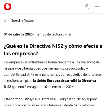
Menu nave
Ir a la pagina principal de vodafone.es
Abre e
Menu navegación Segmento
Nuestra Visión
01 de julio de 2025
- Tiempo de lectura 5 min
¿Qué es la Directiva NIS2 y cómo afecta a
las empresas?
Las empresas se enfrentan de forma creciente a una avalancha de
riesgos y de ciberataques que merman su productividad y
competitividad. Ante este panorama, y con el objetivo de fortalecer
la Unión Europea desarrolló la Directiva
la resiliencia digital,
NIS2
que entró en vigor el 16 de enero de 2023.
Esta norma sustituye a la Directiva NIS original de 2016 y supone
una ampliación del marco regulatorio existente. Su objetivo es