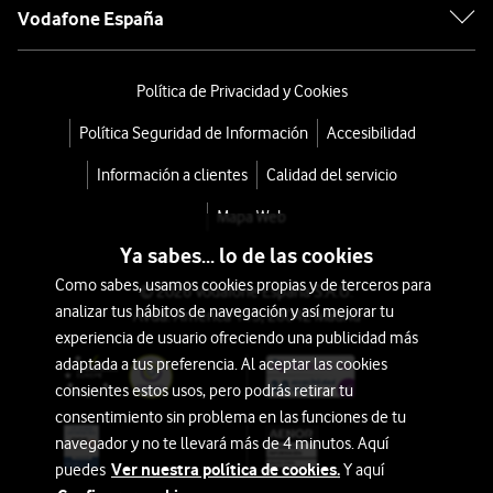
Vodafone España
Política de Privacidad y Cookies
Política Seguridad de Información
Accesibilidad
Información a clientes
Calidad del servicio
Mapa Web
Ya sabes... lo de las cookies
Como sabes, usamos cookies propias y de terceros para
© 2026 Vodafone España S.A.U.
analizar tus hábitos de navegación y así mejorar tu
Avda. América 115, 28042 Madrid
experiencia de usuario ofreciendo una publicidad más
adaptada a tus preferencia. Al aceptar las cookies
consientes estos usos, pero podrás retirar tu
consentimiento sin problema en las funciones de tu
navegador y no te llevará más de 4 minutos. Aquí
Ver nuestra política de cookies.
puedes
Y aquí