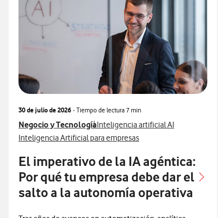
30 de julio de 2026
- Tiempo de lectura
7 min
Ver más articulos relacionados con
Ver más artículos con
Negocio y Tecnología
Inteligencia artificial AI
Ver más artículos con
Inteligencia Artificial para empresas
El imperativo de la IA agéntica:
Por qué tu empresa debe dar el
salto a la autonomía operativa