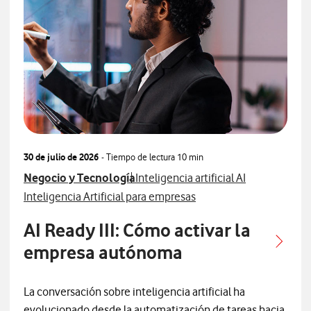
30 de julio de 2026
- Tiempo de lectura
10 min
Ver más articulos relacionados con
Ver más artículos con
Negocio y Tecnología
Inteligencia artificial AI
Ver más artículos con
Inteligencia Artificial para empresas
AI Ready III: Cómo activar la
empresa autónoma
La conversación sobre inteligencia artificial ha
evolucionado desde la automatización de tareas hacia