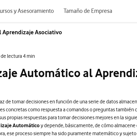
positivos de escritorio
ursos y Asesoramiento
Tamaño de Empresa
istema de Innovación
Ir a Autónomos y Negocios
l Aprendizaje Asociativo
 Nuestra Visión
Ir a Pequeñas y Medianas Empresa
rmes y Estudios
Ir a Grandes Empresas y AA.PP.
de lectura 4 min
riencia de clientes
zaje Automático al Aprendi
tos y webinars
 capaz de tomar decisiones en función de una serie de datos almac
ones concretas como respuesta a comandos o preguntas también 
 sus propias respuestas para tomar decisiones mejores en la sigui
izaje Automático
y depende, básicamente, de cómo almacene e
ra, ese proceso siempre ha sido puramente matemático y sujeto a