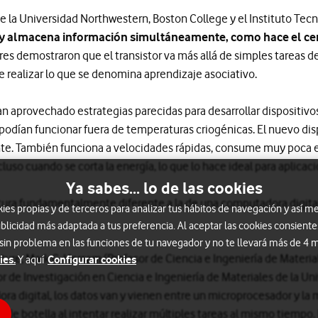
e la Universidad Northwestern, Boston College y el Instituto Te
sa y almacena información simultáneamente, como hace el 
res demostraron que el transistor va más allá de simples tareas 
e realizar lo que se denomina aprendizaje asociativo.
 aprovechado estrategias parecidas para desarrollar dispositivos
 podían funcionar fuera de temperaturas criogénicas. El nuevo dispo
te. También funciona a velocidades rápidas, consume muy poca e
uso cuando se corta la energía, lo que lo hace ideal para aplicac
Ya sabes... lo de las cookies
ctura fundamentalmente diferente a la de una computadora digital
s propias y de terceros para analizar tus hábitos de navegación y así me
blicidad más adaptada a tus preferencia. Al aceptar las cookies consiente
 sin problema en las funciones de tu navegador y no te llevará más de 4
ture, Mark C. Hersam (Profesor de Ciencia e Ingeniería de Materia
ies.
Configurar cookies
Y aquí
tor de Investigación en Ciencia e Ingeniería de Materiales de la U
ra digital, los datos van y vienen entre un microprocesador y l
de botella al intentar realizar múltiples tareas al mismo tiempo. P