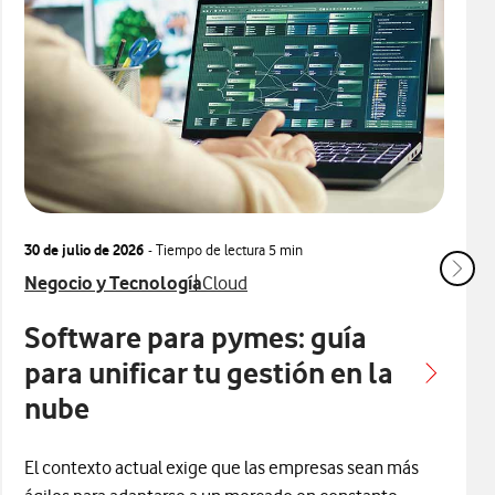
30 de julio de 2026
- Tiempo de lectura
5 min
Ver más articulos relacionados con
Ver más artículos con
Negocio y Tecnología
Cloud
Software para pymes: guía
para unificar tu gestión en la
nube
El contexto actual exige que las empresas sean más