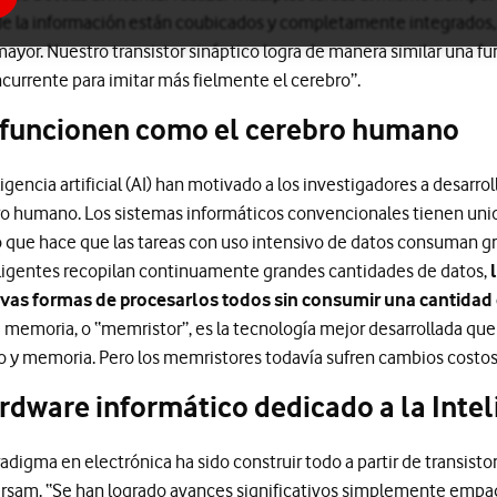
e la información están coubicados y completamente integrados,
ayor. Nuestro transistor sináptico logra de manera similar una 
urrente para imitar más fielmente el cerebro”.
funcionen como el cerebro humano
igencia artificial (AI) han motivado a los investigadores a desarr
o humano. Los sistemas informáticos convencionales tienen un
 que hace que las tareas con uso intensivo de datos consuman gr
eligentes recopilan continuamente grandes cantidades de datos,
evas formas de procesarlos todos sin consumir una cantidad
e memoria, o “memristor”, es la tecnología mejor desarrollada que
y memoria. Pero los memristores todavía sufren cambios costos
dware informático dedicado a la Inteli
adigma en electrónica ha sido construir todo a partir de transistor
o Hersam. “Se han logrado avances significativos simplemente em