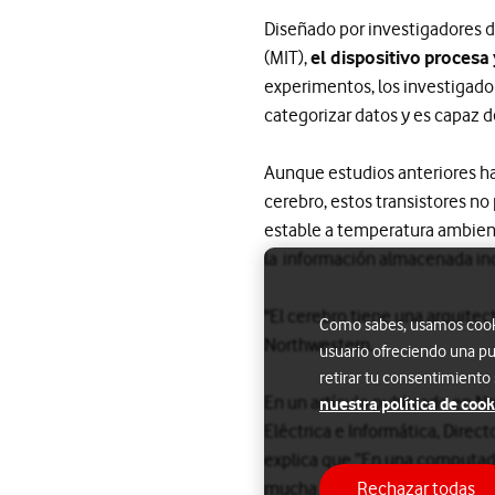
Diseñado por investigadores d
(MIT),
el dispositivo proce
experimentos, los investigado
categorizar datos y es capaz d
Aunque estudios anteriores han
cerebro, estos transistores no
estable a temperatura ambien
la información almacenada incl
"El cerebro tiene una arquite
Como sabes, usamos cookie
Northwestern.
usuario ofreciendo una pu
retirar tu consentimiento
En un artículo publicado en Na
nuestra política de cook
Eléctrica e Informática, Direc
explica que “En una computado
mucha energía y crea un cuello 
Rechazar todas