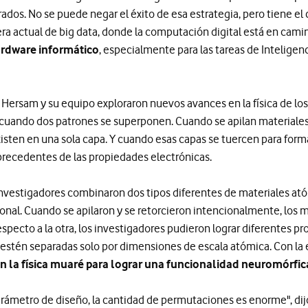
grados. No se puede negar el éxito de esa estrategia, pero tiene e
ra actual de big data, donde la computación digital está en camin
rdware informático
, especialmente para las tareas de Inteligenc
 Hersam y su equipo exploraron nuevos avances en la física de lo
cuando dos patrones se superponen. Cuando se apilan materiales
sten en una sola capa. Y cuando esas capas se tuercen para form
 precedentes de las propiedades electrónicas.
s investigadores combinaron dos tipos diferentes de materiales 
onal. Cuando se apilaron y se retorcieron intencionalmente, los 
especto a la otra, los investigadores pudieron lograr diferentes p
estén separadas solo por dimensiones de escala atómica. Con la e
n la física muaré para lograr una funcionalidad neuromórfi
rámetro de diseño, la cantidad de permutaciones es enorme", dijo