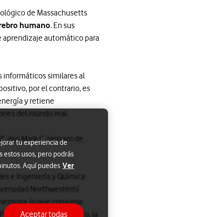
cnológico de Massachusetts
cerebro humano
. En sus
de aprendizaje automático para
 informáticos similares al
sitivo, por el contrario, es
nergía y retiene
iones del mundo real.
", dijo Mark C. Hersam de
jorar tu experiencia de
s estos usos, pero podrás
Ver
 minutos. Aquí puedes
les e Ingeniería y Química
niversidad Northwestern)
a memoria, lo que consume
or otro lado, en el cerebro, la
Aceptar todas