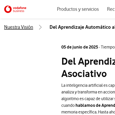
Menu navegación principal. Para dis
Ir a la pagina principal de vodafone.es
Productos y servicios
Rec
Ver todos los servicios
Ecos
Nuestra Visión
Del Aprendizaje Automático a
Conectividad
Blog
Ciberseguridad
Info
05 de junio de 2025
- Tiempo 
Soluciones IoT
Expe
Del Aprendi
IA para empresas
Even
Asociativo
Workplace
Soluciones de negocio
La inteligencia artificial es
analiza y transforma en acci
Servicios Cloud
algoritmo es capaz de utilizar
cuando
hablamos de Aprend
memoria específica. Hasta aho