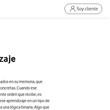
Soy cliente
Ir a la pagina acceso
Mi Vodafone Business
Mis Facturas
s
Solucionar averías
Dispositivos
zaje
Repara tu móvil
Mis productos
Consumo
enados en su memoria, que
concretas. Cuando ese
ente orden que recibe, es
se aprendizaje en un tipo de
 una lógica binaria. Algo que