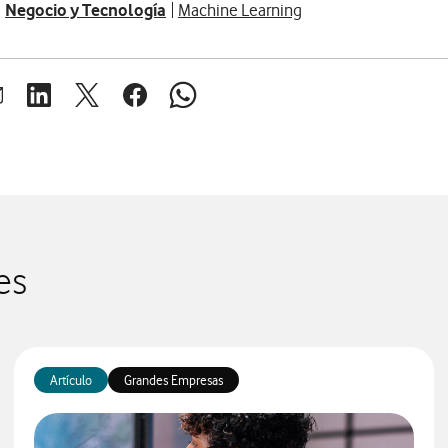
Negocio y Tecnología
Machine Learning
brir ventana para compartir en mail
Abrir ventana para compartir en linkedin
Abrir ventana para compartir en twitter
Abrir ventana para compartir en facebook
Abrir ventana para compartir en whats
es
Artículo
Grandes Empresas