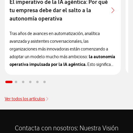
El imperativo de la IA agéntica: Por qué
A
tu empresa debe dar el salto a la
autonomía operativa
L
e
Tras años de avances en automatización, analítica
u
avanzada y asistentes conversacionales, las
e
organizaciones más innovadoras están comenzando a
la autonomía
a
adoptar un modelo mucho más ambicioso:
operativa impulsada por la IA agéntica.
Esto significa
L
que la inteligencia artificial está entrando en una nueva
p
etapa que las empresas deberán valorar si quieren
c
mantener su competitividad en los próximos años.
i
Ver todos los artículos
p
Esta evolución representa, otra vez, un cambio de
t
paradigma. Si ya te habías adaptado a herramientas que
d
automatizan tareas aisladas o responden preguntas de
e
usuarios, debes entender que ese era solo el primer paso.
Contacta con nosotros: Nuestra Visión