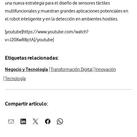
una nueva estrategia para el diseño de sensores táctiles
multifuncionales y muestran grandes aplicaciones potenciales en
el robot inteligente y en la detección en ambientes hostiles.
[youtube]https://www.youtube.com/watch?
v=J20Xw88jctA[/youtube]
Etiquetas relacionadas:
Negocio y Tecnología
Transformación Digital
Innovación
Tecnología
Compartir artículo:
Abrir ventana para compartir en mail
Abrir ventana para compartir en linkedin
Abrir ventana para compartir en twitter
Abrir ventana para compartir en facebook
Abrir ventana para compartir en whatsap