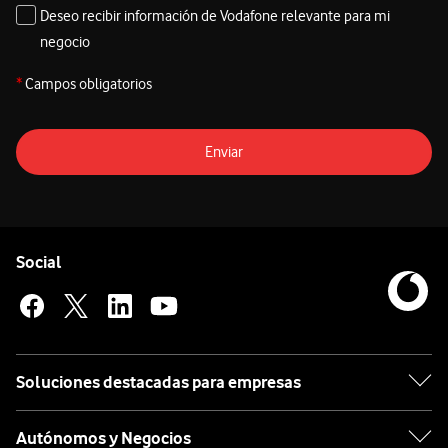
Deseo recibir información de Vodafone relevante para mi
negocio
*
Campos obligatorios
Enviar
Pie de página de Vodafone
Enlaces a las redes sociales de Vodafone
Social
Soluciones destacadas para empresas
Autónomos y Negocios