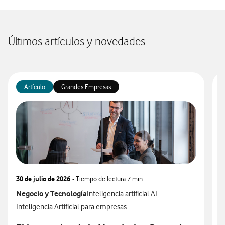
Últimos artículos y novedades
Artículo
Grandes Empresas
30 de julio de 2026
- Tiempo de lectura
7 min
3
Ver más articulos relacionados con
Negocio y Tecnología
Ver más artículos con
V
N
Inteligencia artificial AI
Ver más artículos con
V
Inteligencia Artificial para empresas
I