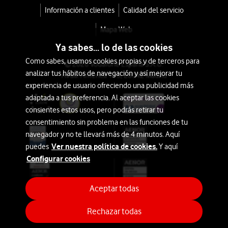
Información a clientes
Calidad del servicio
Mapa Web
Ya sabes... lo de las cookies
Como sabes, usamos cookies propias y de terceros para
© 2026 Vodafone España S.A.U.
analizar tus hábitos de navegación y así mejorar tu
Avda. América 115, 28042 Madrid
experiencia de usuario ofreciendo una publicidad más
adaptada a tus preferencia. Al aceptar las cookies
consientes estos usos, pero podrás retirar tu
consentimiento sin problema en las funciones de tu
navegador y no te llevará más de 4 minutos. Aquí
Ver nuestra política de cookies.
puedes
Y aquí
Configurar cookies
Aceptar todas
Rechazar todas