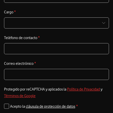
a
d
Cargo
*
d
E
Teléfono de contacto
*
t
a
s
e
Correo electrónico
*
e
Protegido por reCAPTCHA y aplicados la
Política de Privacidad
y
Términos de Google
Acepto la
cláusula de protección de datos
*