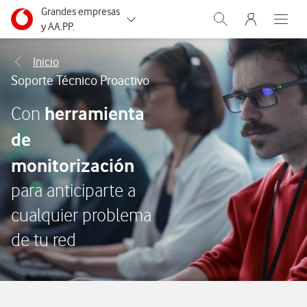
Abrir formulario de solicitud de contacto
Menu navegación Segmento
Grandes empresas
Menu nave
Ir a la pagina principal de vodafone.es
Abrir buscador. Abr
Abre e
y AA.PP.
Autónomos
Inicio
Soporte Técnico Proactivo
Pymes
herramienta
Con
Particulares
de
monitorización
para anticiparte a
cualquier problema
de tu red