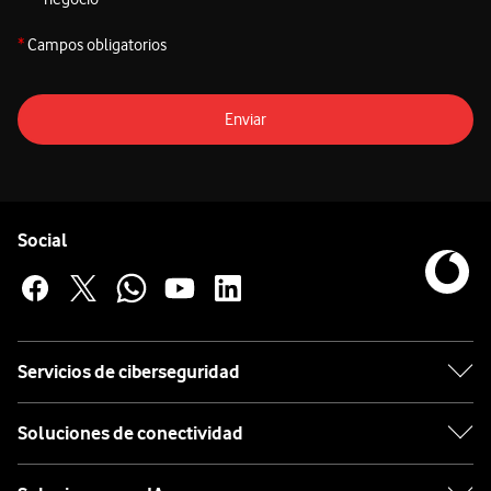
*
Campos obligatorios
Enviar
Pie de página de Vodafone
Enlaces a las redes sociales de Vodafone
Social
Servicios de ciberseguridad
Soluciones de conectividad