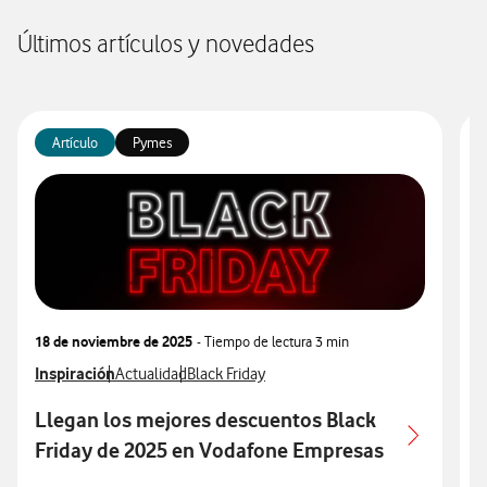
Últimos artículos y novedades
Artículo
Pymes
18 de noviembre de 2025
- Tiempo de lectura
3 min
3
Ver más articulos relacionados con
Inspiración
Ver más artículos con
Ver más artículos con
V
I
Actualidad
Black Friday
Llegan los mejores descuentos Black
P
Friday de 2025 en Vodafone Empresas
A
P