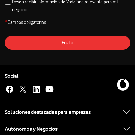
Deseo recibir información de Vodafone relevante para mi
negocio
*
Campos obligatorios
Enviar
Pie de página de Vodafone
Enlaces a las redes sociales de Vodafone
Social
Soluciones destacadas para empresas
Autónomos y Negocios