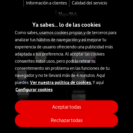
Información a clientes
Calidad del servicio
Mapa Web
Ya sabes... lo de las cookies
Como sabes, usamos cookies propias y de terceros para
© 2026 Vodafone España S.A.U.
analizar tus hábitos de navegación y así mejorar tu
Avda. América 115, 28042 Madrid
experiencia de usuario ofreciendo una publicidad más
adaptada a tus preferencia. Al aceptar las cookies
consientes estos usos, pero podrás retirar tu
consentimiento sin problema en las funciones de tu
navegador y no te llevará más de 4 minutos. Aquí
Ver nuestra política de cookies.
puedes
Y aquí
Configurar cookies
Aceptar todas
Rechazar todas