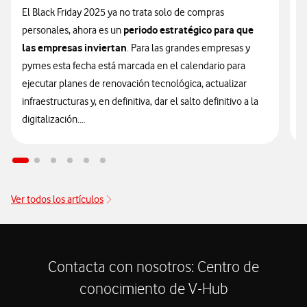
El Black Friday 2025 ya no trata solo de compras
periodo estratégico para que
personales, ahora es un
E
las empresas inviertan
. Para las grandes empresas y
l
pymes esta fecha está marcada en el calendario para
p
ejecutar planes de renovación tecnológica, actualizar
u
infraestructuras y, en definitiva, dar el salto definitivo a la
e
digitalización.
q
f
En Vodafone Empresas comprendemos que el futuro de
c
tu empresa depende de la eficiencia de hoy y por eso,
p
las ofertas Black Friday más
hemos lanzado
m
Ver todos los artículos
competitivas de 2025
enfocadas en dispositivos para
c
garantizar la máxima productividad y ahorro. El Black
t
Friday en Vodafone es la oportunidad de oro para equipar a
tu plantilla con tecnología de vanguardia y asegurar tu
Contacta con nosotros: Centro de
competitividad en el mercado.
conocimiento de V-Hub