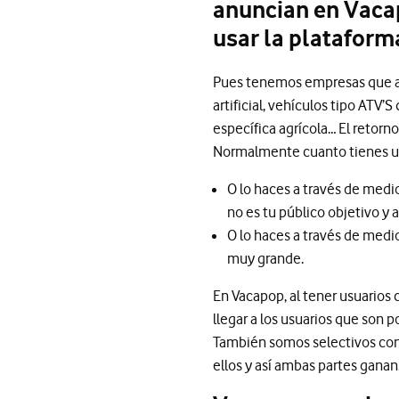
anuncian en Vacap
usar la plataform
Pues tenemos empresas que anu
artificial, vehículos tipo ATV’
específica agrícola… El retorno
Normalmente cuanto tienes una
O lo haces a través de medi
no es tu público objetivo y
O lo haces a través de medio
muy grande.
En Vacapop, al tener usuarios 
llegar a los usuarios que son 
También somos selectivos con 
ellos y así ambas partes ganan