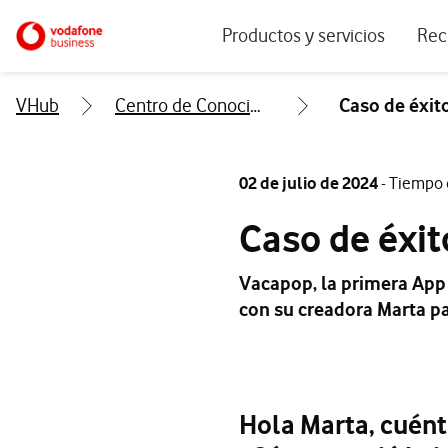
Menu navegación principal. Para dis
Ir a la pagina principal de vodafone.es
Productos y servicios
Rec
Ver todos los servicios
Ecos
VHub
Centro de Conocimiento
Caso de éxit
Conectividad
Blog
Ciberseguridad
Info
02 de julio de 2024
- Tiempo 
Soluciones IoT
Expe
Caso de éxi
IA para empresas
Even
Vacapop, la primera Ap
Workplace
con su creadora Marta p
Soluciones de negocio
Servicios Cloud
Hola Marta, cuént