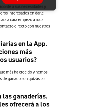
 acorde a sus necesidades y
meros interesados en darle
cara a cara empezó a rodar
contacto directo con nuestros
arias en la App.
cciones más
os usuarios?
s que más ha crecido y hemos
Las de ganado son quizás las
a las ganaderías.
es ofrecerá a los