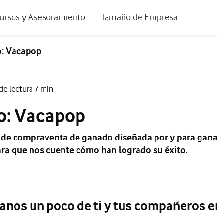
positivos de escritorio
ursos y Asesoramiento
Tamaño de Empresa
istema de Innovación
Ir a Autónomos y Negocios
o: Vacapop
 Nuestra Visión
Ir a Pequeñas y Medianas Empresa
rmes y Estudios
Ir a Grandes Empresas y AA.PP.
de lectura 7 min
riencia de clientes
to: Vacapop
tos y webinars
p de compraventa de ganado diseñada por y para gan
ara que nos cuente cómo han logrado su éxito.
anos un poco de ti y tus compañeros 