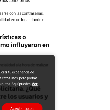
e nos contaron los
learse con las contraseñas,
ilidad en un lugar donde el
ísticas o
ómo influyeron en
cialidad a la hora de realizar
izar y crear nuevas
jorar tu experiencia de
s estos usos, pero podrás
Ver
 minutos. Aquí puedes
licitaria. ¿Qué
re los usuarios y
Aceptar todas