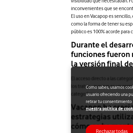
visibilidad que necesitaban. 
inconvenientes que se encont
El uso en Vacapop es sencillo,
como la forma de tener su esp
público es 100% acorde para c
Durante el desarr
funciones fueron 
la versión final d
El acceso directo a las categor
los tratos… aunque es un apre
Como sabes, usamos cookie
categorías.
usuario ofreciendo una pu
retirar tu consentimiento
Vacapop ha crecid
nuestra política de cook
estrategias utiliz
cómo se ha mante
Rechazar todas