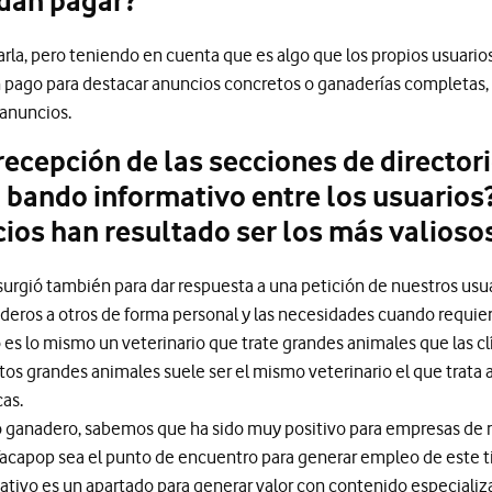
idan pagar?
nzarla, pero teniendo en cuenta que es algo que los propios usuar
un pago para destacar anuncios concretos o ganaderías completas, 
 anuncios.
recepción de las secciones de director
l bando informativo entre los usuarios
cios han resultado ser los más valioso
 surgió también para dar respuesta a una petición de nuestros us
eros a otros de forma personal y las necesidades cuando requiere
 es lo mismo un veterinario que trate grandes animales que las cl
tos grandes animales suele ser el mismo veterinario el que trata a
cas.
o ganadero, sabemos que ha sido muy positivo para empresas de 
acapop sea el punto de encuentro para generar empleo de este t
mativo es un apartado para generar valor con contenido especializa