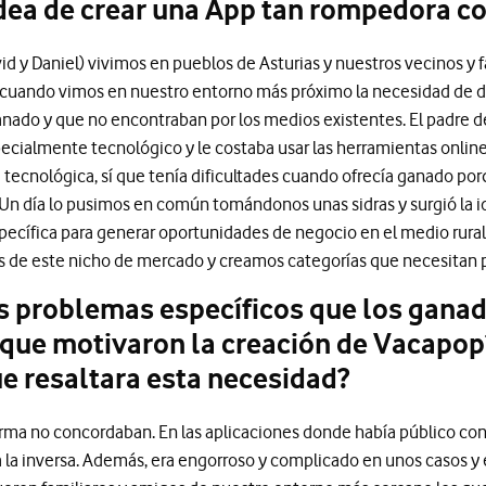
idea de crear una App tan rompedora 
id y Daniel) vivimos en pueblos de Asturias y nuestros vecinos y
ó cuando vimos en nuestro entorno más próximo la necesidad de 
anado y que no encontraban por los medios existentes. El padre 
pecialmente tecnológico y le costaba usar las herramientas onlin
 tecnológica, sí que tenía dificultades cuando ofrecía ganado po
 Un día lo pusimos en común tomándonos unas sidras y surgió la 
specífica para generar oportunidades de negocio en el medio rura
 de este nicho de mercado y creamos categorías que necesitan para
s problemas específicos que los gana
 que motivaron la creación de Vacapo
ue resaltara esta necesidad?
orma no concordaban. En las aplicaciones donde había público co
a la inversa. Además, era engorroso y complicado en unos casos y e