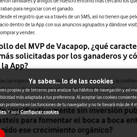
Fueron familiares y amigos de nuestro entorno más cercano los qu
raban para negociar con el ganado.
 desde el registro que va a través de un SMS, así no tienen que pe
acio dentro de la App con sus anuncios agrupados y dándose visib
omprar y vender.
ollo del MVP de Vacapop, ¿qué caracter
más solicitadas por los ganaderos y c
e la App?
Ya sabes... lo de las cookies
ías, las especificaciones en función del tipo de ganado, la confiden
ndizaje continuo. Siempre estamos en contacto con ellos para mat
s propias y de terceros para analizar tus hábitos de navegación y así me
blicidad más adaptada a tus preferencia. Al aceptar las cookies consiente
 sin problema en las funciones de tu navegador y no te llevará más de 4
o significativamente sin inversión pub
ies.
Configurar cookies
Y aquí
asteis para fomentar el boca a boca ent
nido ese crecimiento orgánico?