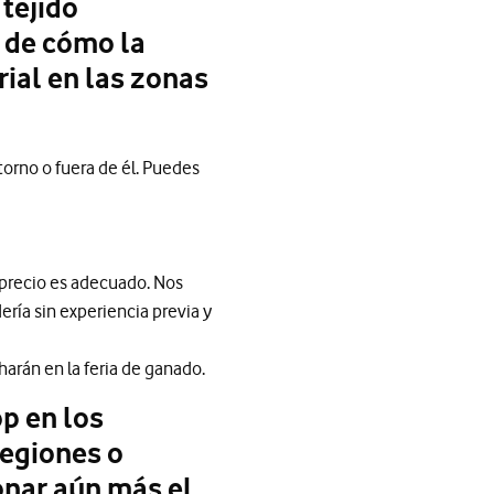
tejido
 de cómo la
ial en las zonas
torno o fuera de él. Puedes
 precio es adecuado. Nos
ía sin experiencia previa y
harán en la feria de ganado.
p en los
regiones o
onar aún más el