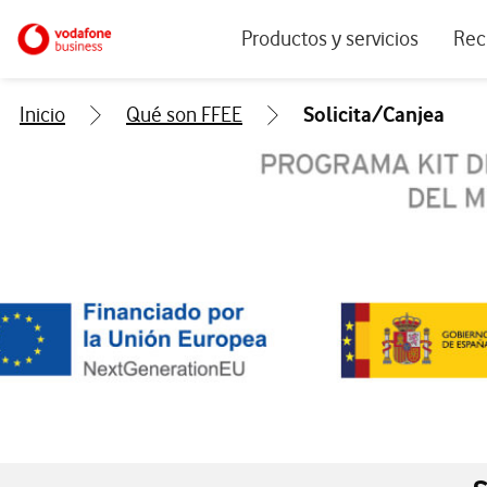
Menu navegación principal. Para dis
Ir a la pagina principal de vodafone.es
Productos y servicios
Rec
Ver todos los servicios
Ecos
Inicio
Qué son FFEE
Solicita/Canjea
Conectividad
Blog
Ciberseguridad
Info
Soluciones IoT
Expe
IA para empresas
Even
Workplace
Soluciones de negocio
Servicios Cloud