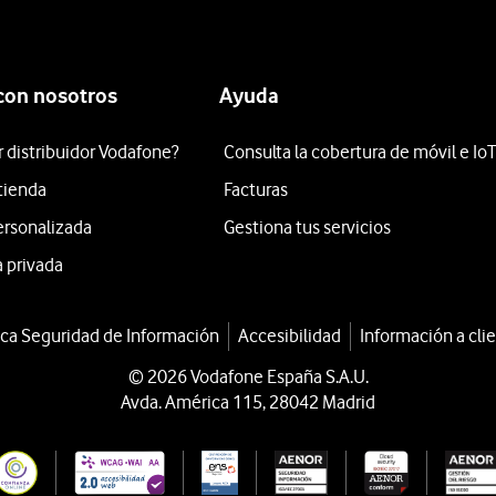
con nosotros
Ayuda
r distribuidor Vodafone?
Consulta la cobertura de móvil e Io
 tienda
Facturas
ersonalizada
Gestiona tus servicios
 privada
ica Seguridad de Información
Accesibilidad
Información a cli
© 2026 Vodafone España S.A.U.
Avda. América 115, 28042 Madrid