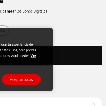
ne
canjear
s,
los Bonos Digitales
dos
jorar tu experiencia de
s estos usos, pero podrás
Ver
 minutos. Aquí puedes
Aceptar todas