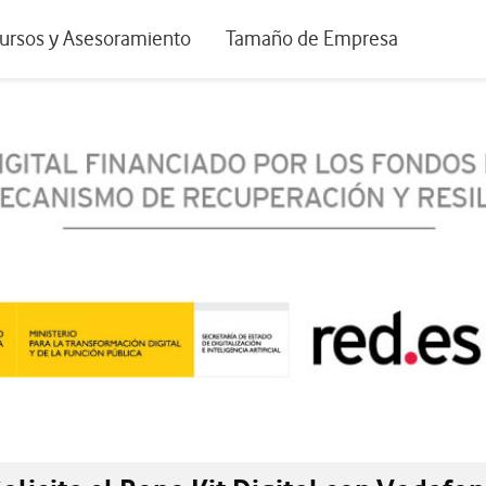
positivos de escritorio
ursos y Asesoramiento
Tamaño de Empresa
istema de Innovación
Ir a Autónomos y Negocios
 Nuestra Visión
Ir a Pequeñas y Medianas Empresa
rmes y Estudios
Ir a Grandes Empresas y AA.PP.
riencia de clientes
tos y webinars