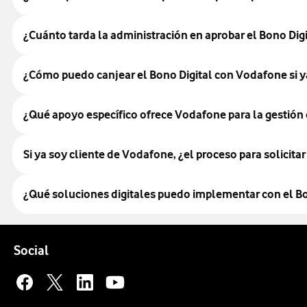
¿Cuánto tarda la administración en aprobar el Bono Digi
¿Cómo puedo canjear el Bono Digital con Vodafone si y
¿Qué apoyo específico ofrece Vodafone para la gestión d
Si ya soy cliente de Vodafone, ¿el proceso para solicitar 
¿Qué soluciones digitales puedo implementar con el Bon
Pie de página de Vodafone
Enlaces a las redes sociales de Vodafone
Social