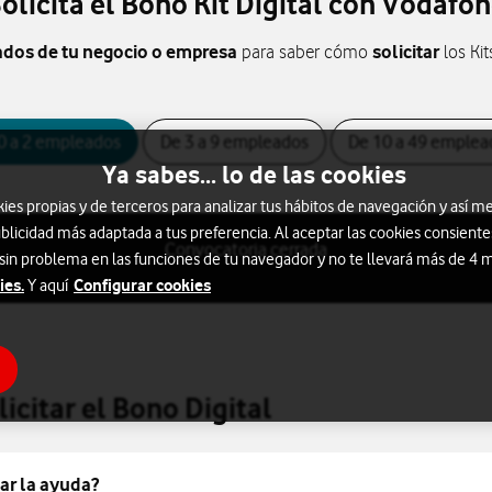
olicita el Bono Kit Digital con Vodafo
ados de tu negocio o empresa
solicitar
para saber cómo
los Kit
0 a 2 empleados
De 3 a 9 empleados
De 10 a 49 emplea
Ya sabes... lo de las cookies
s propias y de terceros para analizar tus hábitos de navegación y así me
blicidad más adaptada a tus preferencia. Al aceptar las cookies consiente
Convocatoria cerrada
 sin problema en las funciones de tu navegador y no te llevará más de 4
ies.
Configurar cookies
Y aquí
citar el Bono Digital
ar la ayuda?