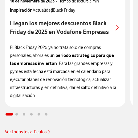
18 de noviembre de 2025
- Tiempo de lectura
3 min
3
Ver más articulos relacionados con
Inspiración
Ver más artículos con
Ver más artículos con
V
I
Actualidad
Black Friday
Llegan los mejores descuentos Black
P
Friday de 2025 en Vodafone Empresas
A
P
El Black Friday 2025 ya no trata solo de compras
periodo estratégico para que
personales, ahora es un
E
las empresas inviertan
. Para las grandes empresas y
l
pymes esta fecha está marcada en el calendario para
p
ejecutar planes de renovación tecnológica, actualizar
u
infraestructuras y, en definitiva, dar el salto definitivo a la
e
digitalización.
q
f
En Vodafone Empresas comprendemos que el futuro de
c
tu empresa depende de la eficiencia de hoy y por eso,
p
las ofertas Black Friday más
hemos lanzado
m
Ver todos los artículos
competitivas de 2025
enfocadas en dispositivos para
c