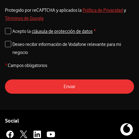
Protegido por reCAPTCHA y aplicados la
Política de Privacidad
y
Términos de Google
Acepto la
cláusula de protección de datos
*
Deseo recibir información de Vodafone relevante para mi
negocio
*
Campos obligatorios
Enviar
Pie de página de Vodafone
Enlaces a las redes sociales de Vodafone
Social