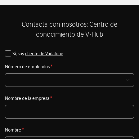
garantizar la máxima productividad y ahorro. El Black
t
Friday en Vodafone es la oportunidad de oro para equipar a
tu plantilla con tecnología de vanguardia y asegurar tu
Contacta con nosotros: Centro de
competitividad en el mercado.
conocimiento de V-Hub
Sí, soy
cliente de Vodafone
Número de empleados
*
Nombre de la empresa
*
Nombre
*