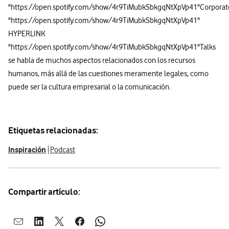
"https://open.spotify.com/show/4r9TiMubkSbkgqNtXpVp41"Corpor
"https://open.spotify.com/show/4r9TiMubkSbkgqNtXpVp41"
HYPERLINK
"https://open.spotify.com/show/4r9TiMubkSbkgqNtXpVp41"Talks
se habla de muchos aspectos relacionados con los recursos
humanos, más allá de las cuestiones meramente legales, como
puede ser la cultura empresarial o la comunicación.
Etiquetas relacionadas:
Inspiración
Podcast
Compartir artículo:
Abrir ventana para compartir en mail
Abrir ventana para compartir en linkedin
Abrir ventana para compartir en twitter
Abrir ventana para compartir en facebook
Abrir ventana para compartir en whatsap