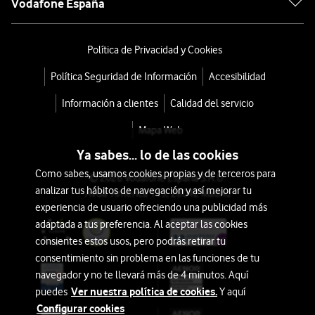
Vodafone España
Política de Privacidad y Cookies
Política Seguridad de Información
Accesibilidad
Información a clientes
Calidad del servicio
Mapa Web
Ya sabes... lo de las cookies
Como sabes, usamos cookies propias y de terceros para
© 2026 Vodafone España S.A.U.
analizar tus hábitos de navegación y así mejorar tu
Avda. América 115, 28042 Madrid
experiencia de usuario ofreciendo una publicidad más
adaptada a tus preferencia. Al aceptar las cookies
consientes estos usos, pero podrás retirar tu
consentimiento sin problema en las funciones de tu
navegador y no te llevará más de 4 minutos. Aquí
Ver nuestra política de cookies.
puedes
Y aquí
Configurar cookies