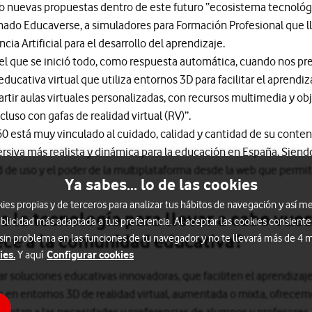
 nuevas propuestas dentro de este futuro “ecosistema tecnológ
do Educaverse, a simuladores para Formación Profesional que 
cia Artificial para el desarrollo del aprendizaje.
el que se inició todo, como respuesta automática, cuando nos p
ucativa virtual que utiliza entornos 3D para facilitar el aprendiza
tir aulas virtuales personalizadas, con recursos multimedia y obj
cluso con gafas de realidad virtual (RV)”.
60 está muy vinculado al cuidado, calidad y cantidad de su conten
rsiva más realista y dinámica para la educación en España. Sien
ad de uso y el poder de la multiplataforma desde la web que permi
Ya sabes... lo de las cookies
s propias y de terceros para analizar tus hábitos de navegación y así me
e la tecnología para llevar a cabo vues
blicidad más adaptada a tus preferencia. Al aceptar las cookies consiente
ece a la comunidad educativa?
 sin problema en las funciones de tu navegador y no te llevará más de 4
ies.
Configurar cookies
Y aquí
r soluciones educativas innovadoras, que faciliten el aprendizaje
os en entornos 3D de realidad virtual, aumentada o mixta, ofrecem