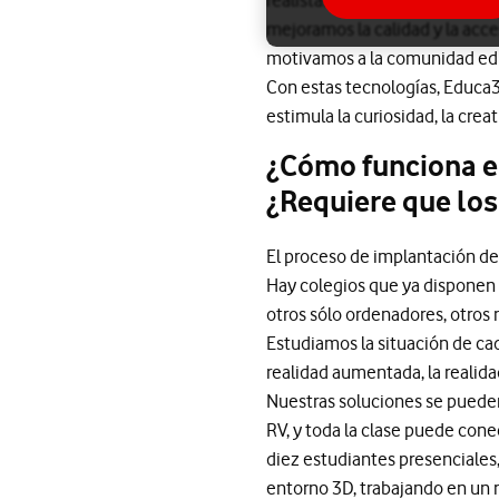
realistas y dinámicas, que se 
mejoramos la calidad y la acce
motivamos a la comunidad edu
Con estas tecnologías, Educa3
estimula la curiosidad, la creati
¿Cómo funciona el
¿Requiere que los
El proceso de implantación de
Hay colegios que ya disponen de
otros sólo ordenadores, otros 
Estudiamos la situación de cada
realidad aumentada, la realida
Nuestras soluciones se pueden
RV, y toda la clase puede cone
diez estudiantes presenciales,
entorno 3D, trabajando en un 