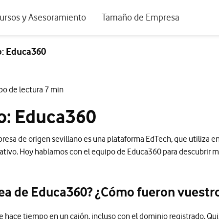
positivos de escritorio
ursos y Asesoramiento
Tamaño de Empresa
istema de Innovación
Ir a Autónomos y Negocios
o: Educa360
 Nuestra Visión
Ir a Pequeñas y Medianas Empresa
rmes y Estudios
Ir a Grandes Empresas y AA.PP.
po de lectura 7 min
riencia de clientes
to: Educa360
tos y webinars
sa de origen sevillano es una plataforma EdTech, que utiliza ento
eativo. Hoy hablamos con el equipo de Educa360 para descubrir má
ea de Educa360? ¿Cómo fueron vuestro
e hace tiempo en un cajón, incluso con el dominio registrado. Qu