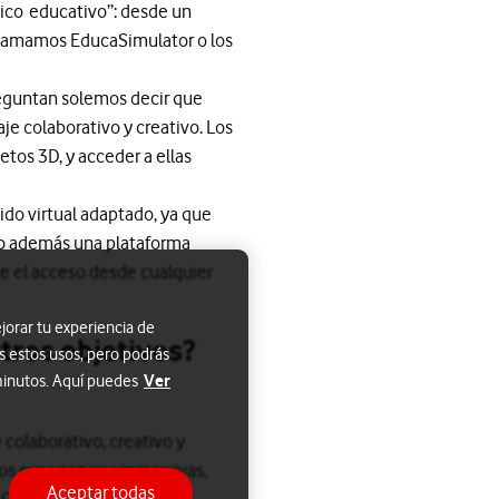
ico educativo”: desde un
llamamos EducaSimulator o los
reguntan solemos decir que
je colaborativo y creativo. Los
etos 3D, y acceder a ellas
ido virtual adaptado, ya que
do además una plataforma
te el acceso desde cualquier
jorar tu experiencia de
tros objetivos?
s estos usos, pero podrás
Ver
 minutos. Aquí puedes
 colaborativo, creativo y
os experiencias inmersivas,
Aceptar todas