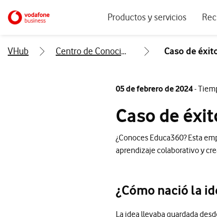
Menu navegación principal. Para dis
Ir a la pagina principal de vodafone.es
Productos y servicios
Rec
Ver todos los servicios
Ecos
VHub
Centro de Conocimiento
Caso de éxit
Conectividad
Blog
Ciberseguridad
Info
05 de febrero de 2024
- Tiem
Soluciones IoT
Expe
Caso de éxi
IA para empresas
Even
¿Conoces Educa360? Esta empre
Workplace
aprendizaje colaborativo y cr
Soluciones de negocio
Servicios Cloud
¿Cómo nació la id
La idea llevaba guardada desd