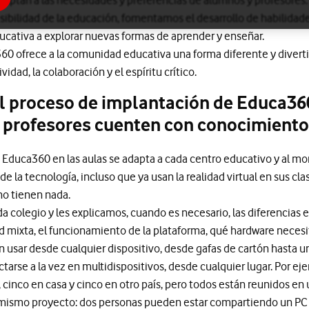
adaptan a las necesidades y preferencias de alumnos y profesores
sibilidad de la educación, fomentamos el desarrollo de habilidade
cativa a explorar nuevas formas de aprender y enseñar.
60 ofrece a la comunidad educativa una forma diferente y divert
vidad, la colaboración y el espíritu crítico.
 proceso de implantación de Educa360
 profesores cuenten con conocimiento
 Educa360 en las aulas se adapta a cada centro educativo y al 
 la tecnología, incluso que ya usan la realidad virtual en sus clas
no tienen nada.
 colegio y les explicamos, cuando es necesario, las diferencias ent
d mixta, el funcionamiento de la plataforma, qué hardware necesit
 usar desde cualquier dispositivo, desde gafas de cartón hasta u
ctarse a la vez en multidispositivos, desde cualquier lugar. Por e
 cinco en casa y cinco en otro país, pero todos están reunidos e
mismo proyecto: dos personas pueden estar compartiendo un PC y