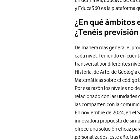
En definitiva, Educaverse es e
y Educa360 es la plataforma que
¿En qué ámbitos e
¿Tenéis previsión
De manera más general el prod
cada nivel. Teniendo en cuent
transversal por diferentes niv
Historia, de Arte, de Geología
Matemáticas sobre el código b
Por esa razón los niveles no d
relacionado con las unidades 
las comparten con la comunid
En noviembre de 2024, en el S
innovadora propuesta de simul
ofrece una solución eficaz par
personalizados. Este año, tras