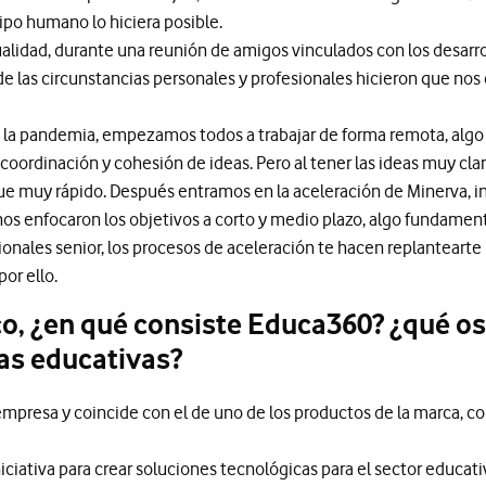
ipo humano lo hiciera posible.
alidad, durante una reunión de amigos vinculados con los desarro
de las circunstancias personales y profesionales hicieron que n
e la pandemia, empezamos todos a trabajar de forma remota, algo 
oordinación y cohesión de ideas. Pero al tener las ideas muy cla
e muy rápido. Después entramos en la aceleración de Minerva, ini
s enfocaron los objetivos a corto y medio plazo, algo fundamenta
onales senior, los procesos de aceleración te hacen replanteart
or ello.
, ¿en qué consiste Educa360? ¿qué os 
as educativas?
mpresa y coincide con el de uno de los productos de la marca, co
ciativa para crear soluciones tecnológicas para el sector educat