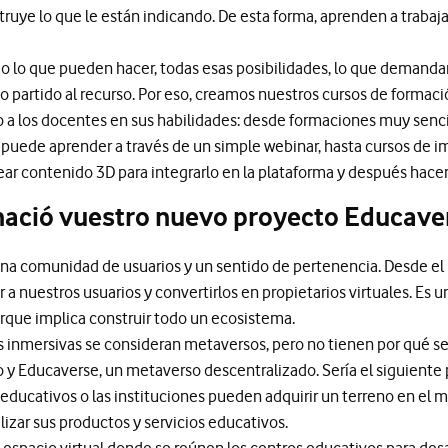
ruye lo que le están indicando. De esta forma, aprenden a trabajar
o lo que pueden hacer, todas esas posibilidades, lo que demandan
 partido al recurso. Por eso, creamos nuestros cursos de formaci
 a los docentes en sus habilidades: desde formaciones muy sencil
 puede aprender a través de un simple webinar, hasta cursos de i
ar contenido 3D para integrarlo en la plataforma y después hacer 
nació vuestro nuevo proyecto Educave
 una comunidad de usuarios y un sentido de pertenencia. Desde el
zar a nuestros usuarios y convertirlos en propietarios virtuales. Es
rque implica construir todo un ecosistema.
 inmersivas se consideran metaversos, pero no tienen por qué s
 Educaverse, un metaverso descentralizado. Sería el siguiente p
s educativos o las instituciones pueden adquirir un terreno en el
ilizar sus productos y servicios educativos.