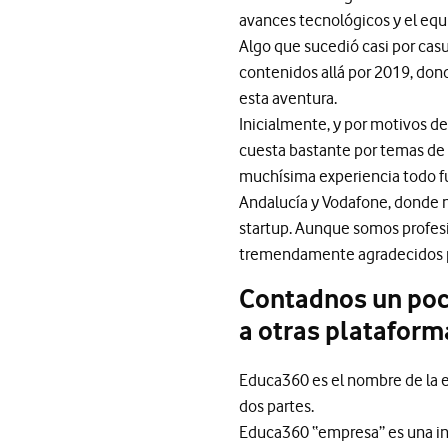
avances tecnológicos y el equ
Algo que sucedió casi por casu
contenidos allá por 2019, don
esta aventura.
Inicialmente, y por motivos d
cuesta bastante por temas de c
muchísima experiencia todo fu
Andalucía y Vodafone, donde no
startup. Aunque somos profesi
tremendamente agradecidos p
Contadnos un poco
a otras plataform
Educa360 es el nombre de la e
dos partes.
Educa360 “empresa” es una ini