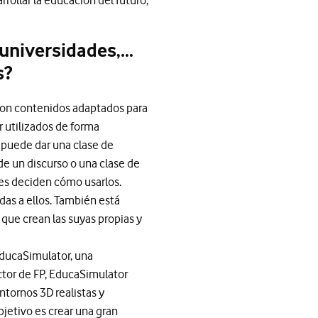
rollar la educación del futuro,
universidades,...
s?
 con contenidos adaptados para
 utilizados de forma
e puede dar una clase de
 de un discurso o una clase de
es deciden cómo usarlos.
das a ellos. También está
que crean las suyas propias y
EducaSimulator, una
ctor de FP, EducaSimulator
ntornos 3D realistas y
bjetivo es crear una gran