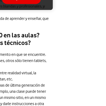
. Con nuestra tecnología
s blandas y profesionales, y
ida de aprender y enseñar, que
 en las aulas?
s técnicos?
momento en que se encuentre.
es, otros sólo tienen tablets,
re realidad virtual, la
an, etc.
nas de última generación de
jemplo, una clase puede tener
n un mismo sitio, en un mismo
 darle instrucciones a otra