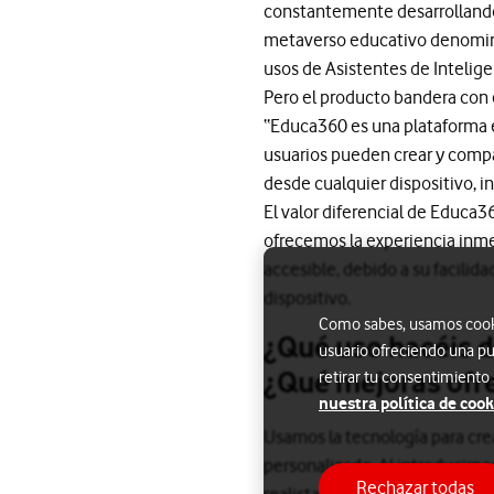
constantemente desarrollando
metaverso educativo denomina
usos de Asistentes de Inteligen
Pero el producto bandera con 
“Educa360 es una plataforma ed
usuarios pueden crear y compar
desde cualquier dispositivo, in
El valor diferencial de Educa3
ofrecemos la experiencia inme
accesible, debido a su facilid
dispositivo.
Como sabes, usamos cookie
¿Qué uso hacéis d
usuario ofreciendo una pu
¿Qué mejoras ofr
retirar tu consentimiento
nuestra política de cook
Usamos la tecnología para crea
personalizado. Al introducirn
Rechazar todas