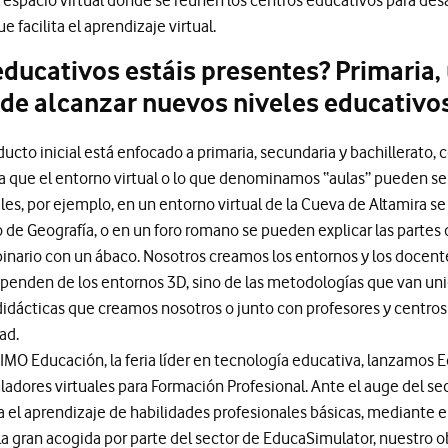
l espacio virtual donde se reúnen los centros educativos para desar
 facilita el aprendizaje virtual.
ducativos estáis presentes? Primaria, 
 de alcanzar nuevos niveles educativo
ucto inicial está enfocado a primaria, secundaria y bachillerato,
a que el entorno virtual o lo que denominamos “aulas” pueden ser
eles, por ejemplo, en un entorno virtual de la Cueva de Altamira s
 o de Geografía, o en un foro romano se pueden explicar las partes
inario con un ábaco. Nosotros creamos los entornos y los docent
ependen de los entornos 3D, sino de las metodologías que van uni
didácticas que creamos nosotros o junto con profesores y centros 
ad.
IMO Educación, la feria líder en tecnología educativa, lanzamos 
adores virtuales para Formación Profesional. Ante el auge del se
a el aprendizaje de habilidades profesionales básicas, mediante e
 la gran acogida por parte del sector de EducaSimulator, nuestro o