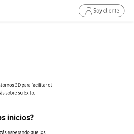
Soy cliente
Ir a la pagina acceso
Mi Vodafone Business
Mis Facturas
s
Solucionar averías
Dispositivos
Repara tu móvil
Mis productos
rnos 3D para facilitar el
Consumo
s sobre su éxito.
s inicios?
izás esperando que los