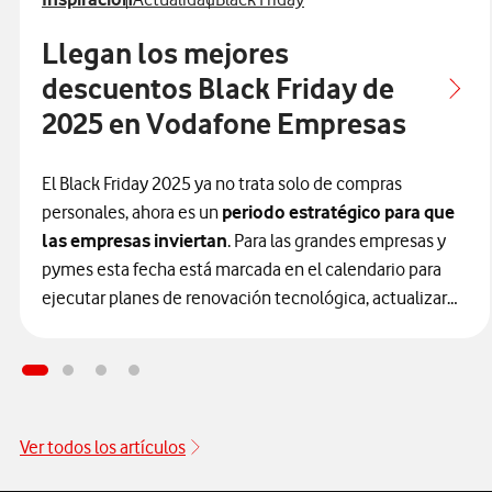
Llegan los mejores
descuentos Black Friday de
2025 en Vodafone Empresas
El Black Friday 2025 ya no trata solo de compras
personales, ahora es un
periodo estratégico para que
las empresas inviertan
. Para las grandes empresas y
pymes esta fecha está marcada en el calendario para
ejecutar planes de renovación tecnológica, actualizar
infraestructuras y, en definitiva, dar el salto definitivo a
la digitalización.
En Vodafone Empresas comprendemos que el futuro de
tu empresa depende de la eficiencia de hoy y por eso,
Ver todos los artículos
hemos lanzado
las ofertas Black Friday más