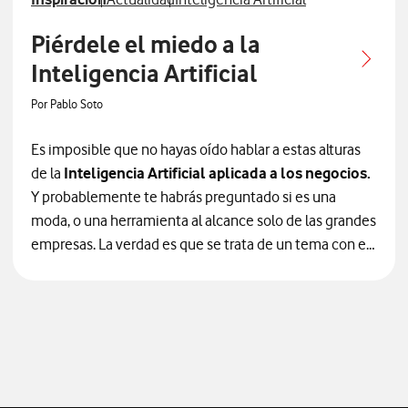
Piérdele el miedo a la
Inteligencia Artificial
Por Pablo Soto
Es imposible que no hayas oído hablar a estas alturas
de la
Inteligencia Artificial aplicada a los negocios.
Y probablemente te habrás preguntado si es una
moda, o una herramienta al alcance solo de las grandes
empresas. La verdad es que se trata de un tema con el
que hay mucha confusión, y mucho ruido, en el que es
fácil perderse. Me gustaría arrojar un poco de luz sobre
cómo la Inteligencia Artificial es para todos y ha venido
para quedarse. Y explicarte que hay infinitas
posibilidades más allá de la generación de imágenes
curiosas para compartir en redes sociales o usarla