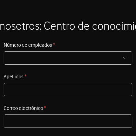
como buscador. Si tienes un negocio, de cualquier
tamaño, prepárate.
nosotros: Centro de conocim
Número de empleados
*
Apellidos
*
Correo electrónico
*