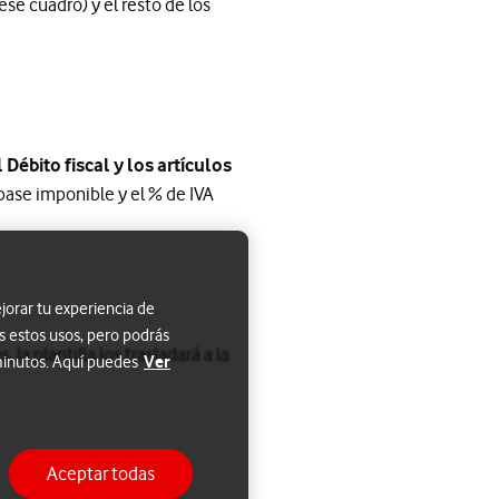
se cuadro) y el resto de los
Débito fiscal y los artículos
a base imponible y el % de IVA
jorar tu experiencia de
s estos usos, pero podrás
la plantilla los trasladará a la
Ver
 minutos. Aquí puedes
Aceptar todas