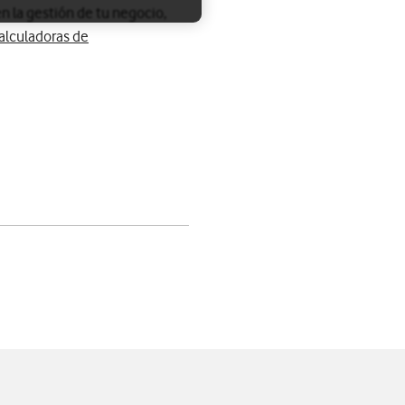
n la gestión de tu negocio,
alculadoras de
app