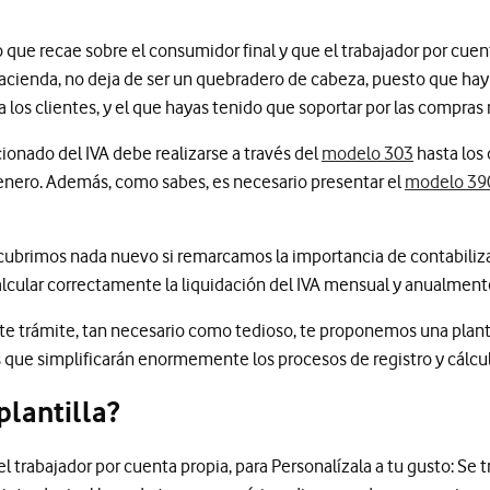
.
que recae sobre el consumidor final y que el trabajador por cuen
Hacienda, no deja de ser un quebradero de cabeza, puesto que hay 
 a los clientes, y el que hayas tenido que soportar por las compras
cionado del IVA debe realizarse a través del
modelo 303
hasta los 
e enero. Además, como sabes, es necesario presentar el
modelo 39
cubrimos nada nuevo si remarcamos la importancia de contabiliza
 calcular correctamente la liquidación del IVA mensual y anualmen
ste trámite, tan necesario como tedioso, te proponemos una plantill
 que simplificarán enormemente los procesos de registro y cálcul
plantilla?
 trabajador por cuenta propia, para Personalízala a tu gusto: Se tr