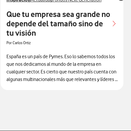
Que tu empresa sea grande no
depende del tamaño sino de
tu visión
Por Carlos Ortiz
España es un país de Pymes. Eso lo sabemos todos los
que nos dedicamos al mundo de la empresa en
cualquier sector. Es cierto que nuestro país cuenta con
algunas multinacionales más que relevantes y líderes a
nivel mundial, pero el motor que mueve la economía
del día a día está formado por miles y miles de
pequeñas y medianas empresas. Desde que Vodafone
Business llegó a ese mercado hace ya 25 años, tuvimos
muy claro ese escenario y nos volcamos con él. Lo
hicimos directamente, pero también apoyados a su