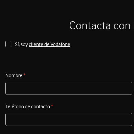
competitivas de 2025
enfocadas en dispositivos para
garantizar la máxima productividad y ahorro. El Black
Friday en Vodafone es la oportunidad de oro para
Contacta con 
equipar a tu plantilla con tecnología de vanguardia y
asegurar tu competitividad en el mercado.
Sí, soy
cliente de Vodafone
Nombre
*
Teléfono de contacto
*