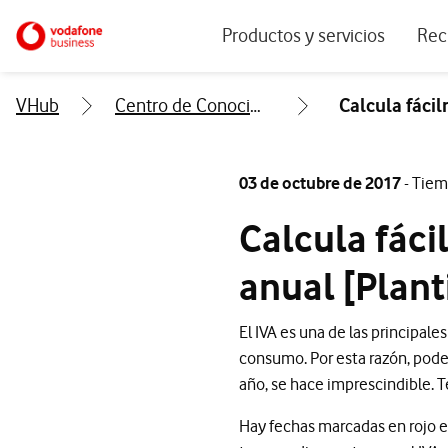
Menu navegación principal. Para dis
Ir a la pagina principal de vodafone.es
Productos y servicios
Rec
Ver todos los servicios
Ecos
VHub
Centro de Conocimiento
Calcula fácil
Conectividad
Blog
Ciberseguridad
Info
03 de octubre de 2017
- Tiem
Soluciones IoT
Expe
Calcula fáci
IA para empresas
Even
anual [Planti
Workplace
Soluciones de negocio
El IVA es una de las principal
consumo. Por esta razón, poder
Servicios Cloud
año, se hace imprescindible. T
Hay fechas marcadas en rojo e