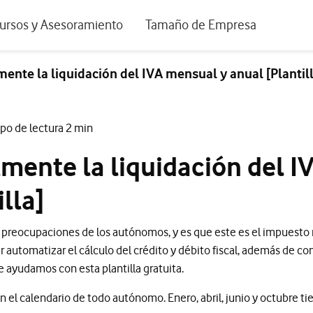
positivos de escritorio
ursos y Asesoramiento
Tamaño de Empresa
istema de Innovación
Ir a Autónomos y Negocios
mente la liquidación del IVA mensual y anual [Plantil
 Nuestra Visión
Ir a Pequeñas y Medianas Empresa
rmes y Estudios
Ir a Grandes Empresas y AA.PP.
po de lectura 2 min
riencia de clientes
lmente la liquidación del 
tos y webinars
lla]
es preocupaciones de los autónomos, y es que este es el impuesto
 automatizar el cálculo del crédito y débito fiscal, además de c
e ayudamos con esta plantilla gratuita.
n el calendario de todo autónomo. Enero, abril, junio y octubre