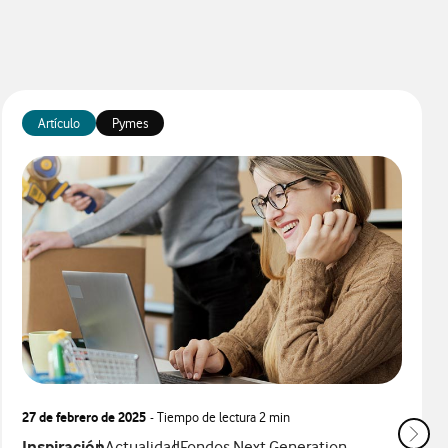
Artículo
Pymes
27 de febrero de 2025
- Tiempo de lectura
2 min
Ver más articulos relacionados con
Ver más artículos con
Ver más artículos con
Inspiración
Actualidad
Fondos Next Generation