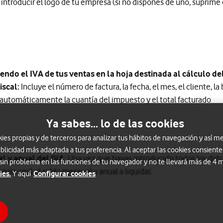
ntroducir el logo de tu empresa (si no dispones de uno, suprime e
endo el IVA de tus ventas en la hoja destinada al cálculo del 
iscal:
Incluye el número de factura, la fecha, el mes, el cliente, l
rá automáticamente la cuantía del impuesto y el total facturado
Ya sabes... lo de las cookies
s propias y de terceros para analizar tus hábitos de navegación y así me
blicidad más adaptada a tus preferencia. Al aceptar las cookies consiente
l y anual del IVA:
Una vez que hayas introducido todos los datos, 
 sin problema en las funciones de tu navegador y no te llevará más de 4
parecerá el saldo mensual y anual a liquidar.
ies.
Configurar cookies
Y aquí