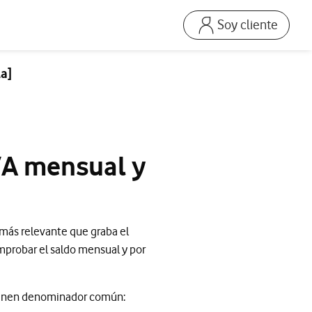
Soy cliente
Ir a la pagina acceso
Mi Vodafone Business
la]
Mis Facturas
s
Solucionar averías
Dispositivos
IVA mensual y
Repara tu móvil
Mis productos
Consumo
 más relevante que graba el
omprobar el saldo mensual y por
 tienen denominador común: