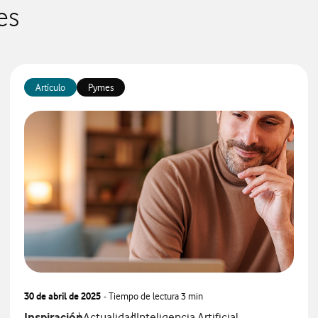
es
Artículo
Pymes
30 de abril de 2025
- Tiempo de lectura
3 min
Ver más articulos relacionados con
Ver más artículos con
Ver más artículos con
Inspiración
Actualidad
Inteligencia Artificial