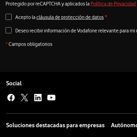
Protegido por reCAPTCHA y aplicados la
Política de Privacidad
Acepto la
cláusula de protección de datos
*
Deseo recibir información de Vodafone relevante para mi
*
Campos obligatorios
Pie de página de Vodafone
Enlaces a las redes sociales de Vodafone
Social
Soluciones destacadas para empresas
Autónomo