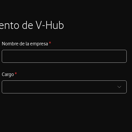
vez en un selecto grupo de Pymes que son
distribuidores de nuestros productos y servicios, de
forma que podemos llegar más y mejor hasta los
iento de V-Hub
últimos extremos de ese tejido capilar que es la
empresa en España. Así que cuando levantamos la
vista y miramos hacia los próximos 25 años, podemos
Nombre de la empresa
*
asegurar que el futuro de las Pyme en nuestro país será
otra historia de éxito. Aunque eso no nos exime de
afrontar algunos retos sobre los que me gustaría
reflexionar.
Cargo
*