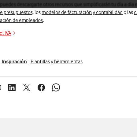
edes descargarte otros recursos que simplificarán tu día a día e
 de presupuestos,
los
modelos de facturación y contabilidad
o las
c
tación de empleados
.
el IVA
Plantilla- Cálculo liquidación del IVA
Inspiración
Plantillas y herramientas
brir ventana para compartir en mail
Abrir ventana para compartir en linkedin
Abrir ventana para compartir en twitter
Abrir ventana para compartir en facebook
Abrir ventana para compartir en whats