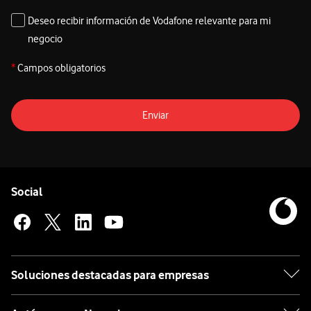
Deseo recibir información de Vodafone relevante para mi
negocio
*
Campos obligatorios
Enviar
Pie de página de Vodafone
Enlaces a las redes sociales de Vodafone
Social
Soluciones destacadas para empresas