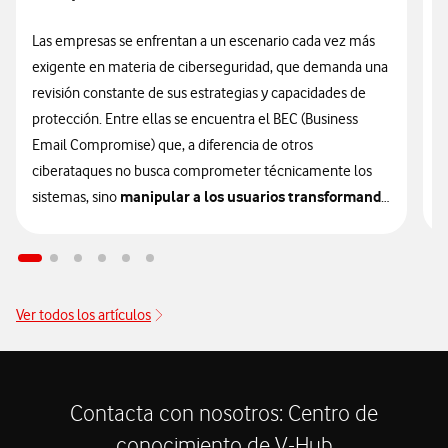
Las empresas se enfrentan a un escenario cada vez más
L
exigente en materia de ciberseguridad, que demanda una
d
revisión constante de sus estrategias y capacidades de
d
protección. Entre ellas se encuentra el BEC (Business
p
Email Compromise) que, a diferencia de otros
d
ciberataques no busca comprometer técnicamente los
v
manipular a los usuarios transformando
sistemas, sino
la confianza en un vector de vulnerabilidad.
R
a
Este tipo de fraude, cada vez más frecuente en el entorno
a
corporativo, se ha consolidado como una de las amenazas
d
Ver todos los artículos
financieras más importantes para las organizaciones,
c
especialmente aquellas que gestionan transferencias o
p
intercambian información sensible a través del correo
v
d
electrónico.
Contacta con nosotros: Centro de
i
conocimiento de V-Hub