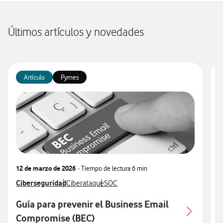
Últimos artículos y novedades
Artículo
Pymes
12 de marzo de 2026
- Tiempo de lectura
6 min
0
Ver más articulos relacionados con
Ciberseguridad
Ver más artículos con
Ver más artículos con
V
C
Ciberataque
SOC
Guía para prevenir el Business Email
Compromise (BEC)