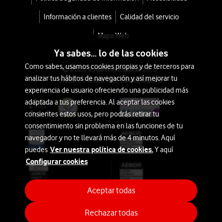
Información a clientes
Calidad del servicio
Mapa Web
Ya sabes... lo de las cookies
Como sabes, usamos cookies propias y de terceros para
© 2026 Vodafone España S.A.U.
analizar tus hábitos de navegación y así mejorar tu
Avda. América 115, 28042 Madrid
experiencia de usuario ofreciendo una publicidad más
adaptada a tus preferencia. Al aceptar las cookies
consientes estos usos, pero podrás retirar tu
consentimiento sin problema en las funciones de tu
navegador y no te llevará más de 4 minutos. Aquí
Ver nuestra política de cookies.
puedes
Y aquí
Configurar cookies
Aceptar todas
Rechazar todas