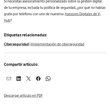
Si necesitas asesoramiento personalizado sobre la gestión digital
de tu empresa, incluida tu política de seguridad, ¿por qué no hablas
gratis por teléfono con uno de nuestros
Asesores Digitales de V-
Hub
?
Etiquetas relacionadas:
Ciberseguridad
Implementación de ciberseguridad
Compartir artículo:
Abrir ventana para compartir en mail
Abrir ventana para compartir en linkedin
Abrir ventana para compartir en twitter
Abrir ventana para compartir en facebook
Abrir ventana para compartir en whatsap
Descargar artículo en PDF