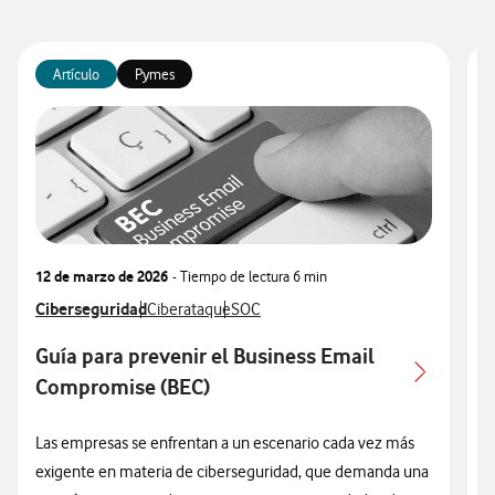
Artículo
Pymes
12 de marzo de 2026
- Tiempo de lectura
6 min
0
Ver más articulos relacionados con
Ciberseguridad
Ver más artículos con
Ver más artículos con
V
C
Ciberataque
SOC
Guía para prevenir el Business Email
Compromise (BEC)
Las empresas se enfrentan a un escenario cada vez más
L
exigente en materia de ciberseguridad, que demanda una
d