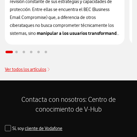
revisión constante de sus estrategias y capacidades de
d
protección. Entre ellas se encuentra el BEC (Business
p
Email Compromise) que, a diferencia de otros
d
ciberataques no busca comprometer técnicamente los
v
manipular a los usuarios transformando
sistemas, sino
la confianza en un vector de vulnerabilidad.
R
a
Este tipo de fraude, cada vez más frecuente en el entorno
a
corporativo, se ha consolidado como una de las amenazas
d
Ver todos los artículos
financieras más importantes para las organizaciones,
c
especialmente aquellas que gestionan transferencias o
p
intercambian información sensible a través del correo
v
d
electrónico.
Contacta con nosotros: Centro de
i
conocimiento de V-Hub
d
u
Sí, soy
cliente de Vodafone