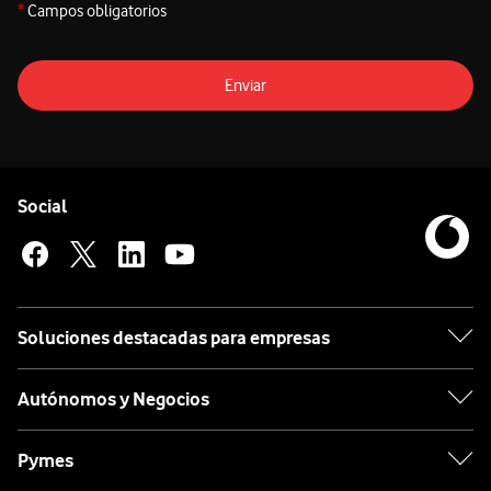
*
Campos obligatorios
Enviar
Pie de página de Vodafone
Enlaces a las redes sociales de Vodafone
Social
Soluciones destacadas para empresas
Autónomos y Negocios
Pymes