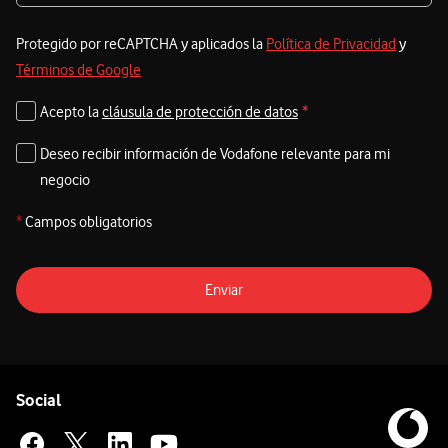
Protegido por reCAPTCHA y aplicados la
Política de Privacidad
y
Términos de Google
Acepto la
cláusula de protección de datos
*
Deseo recibir información de Vodafone relevante para mi
negocio
*
Campos obligatorios
Enviar
Pie de página de Vodafone
Enlaces a las redes sociales de Vodafone
Social