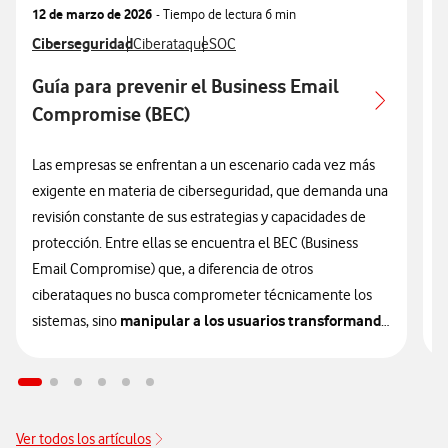
12 de marzo de 2026
- Tiempo de lectura
6 min
0
Ver más articulos relacionados con
Ciberseguridad
Ver más artículos con
Ver más artículos con
V
C
Ciberataque
SOC
Guía para prevenir el Business Email
Compromise (BEC)
Las empresas se enfrentan a un escenario cada vez más
L
exigente en materia de ciberseguridad, que demanda una
d
revisión constante de sus estrategias y capacidades de
d
protección. Entre ellas se encuentra el BEC (Business
p
Email Compromise) que, a diferencia de otros
d
ciberataques no busca comprometer técnicamente los
v
manipular a los usuarios transformando
sistemas, sino
la confianza en un vector de vulnerabilidad.
R
a
Este tipo de fraude, cada vez más frecuente en el entorno
a
corporativo, se ha consolidado como una de las amenazas
d
Ver todos los artículos