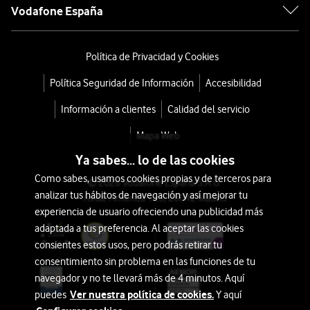
Vodafone España
Política de Privacidad y Cookies
Política Seguridad de Información
Accesibilidad
Información a clientes
Calidad del servicio
Mapa Web
Ya sabes... lo de las cookies
Como sabes, usamos cookies propias y de terceros para
© 2026 Vodafone España S.A.U.
analizar tus hábitos de navegación y así mejorar tu
Avda. América 115, 28042 Madrid
experiencia de usuario ofreciendo una publicidad más
adaptada a tus preferencia. Al aceptar las cookies
consientes estos usos, pero podrás retirar tu
consentimiento sin problema en las funciones de tu
navegador y no te llevará más de 4 minutos. Aquí
Ver nuestra política de cookies.
puedes
Y aquí