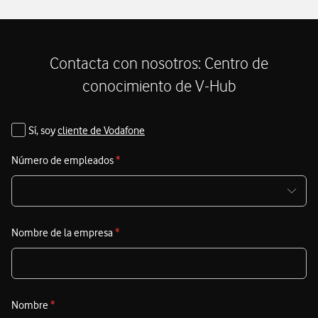
financieras más importantes para las organizaciones,
c
especialmente aquellas que gestionan transferencias o
p
intercambian información sensible a través del correo
v
d
electrónico.
Contacta con nosotros: Centro de
i
conocimiento de V-Hub
d
u
Sí, soy
cliente de Vodafone
Número de empleados
*
Nombre de la empresa
*
Nombre
*