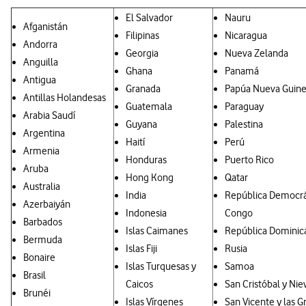
El Salvador
Nauru
Afganistán
Filipinas
Nicaragua
Andorra
Georgia
Nueva Zelanda
Anguilla
Ghana
Panamá
Antigua
Granada
Papúa Nueva Guin
Antillas Holandesas
Guatemala
Paraguay
Arabia Saudí
Guyana
Palestina
Argentina
Haití
Perú
Armenia
Honduras
Puerto Rico
Aruba
Hong Kong
Qatar
Australia
India
República Democrá
Azerbaiyán
Indonesia
Congo
Barbados
Islas Caimanes
República Dominic
Bermuda
Islas Fiji
Rusia
Bonaire
Islas Turquesas y
Samoa
Brasil
Caicos
San Cristóbal y Nie
Brunéi
Islas Vírgenes
San Vicente y las G