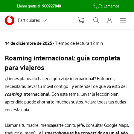
Llama gratis al
900927840
Te llamamos
Menu nave
Ir a la pagina principal de vodafone.es
Menu navegación Segmento
Particulares
Abrir buscador. Abr
Abre e
Conéctate
Autónomos
14 de diciembre de 2025
- Tiempo de lectura 12 min
Pymes
Roaming internacional: guía completa
Grandes empresas
para viajeros
y AA.PP.
¿Tienes planeado hacer algún viaje internacional? Entonces,
necesitarás llevar tu móvil contigo... y entender de qué va esto del
roaming
internacional
. Con este tema, llevar la lección bien
aprendida puede ahorrarte muchos sustos. Aclara todas tus dudas
con esta guía.
Llamar a tu madre, mensajearte con tu jefe, consultar Google Maps,
el
smartphone
se ha convertido en un aliado
traducir el menú...