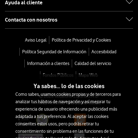
Ayuda al cliente
Contacta con nosotros
Aviso Legal
Política de Privacidad y Cookies
Política Seguridad de Información
Accesibilidad
Información a clientes
Calidad del servicio
Fondos Públicos
Mapa Web
Ya sabes... lo de las cookies
Como sabes, usamos cookies propias y de terceros para
© 2026 Vodafone España S.A.U.
analizar tus hábitos de navegación y así mejorar tu
Avda. América 115, 28042 Madrid
experiencia de usuario ofreciendo una publicidad más
adaptada a tus preferencia. Al aceptar las cookies
consientes estos usos, pero podrás retirar tu
consentimiento sin problema en las funciones de tu