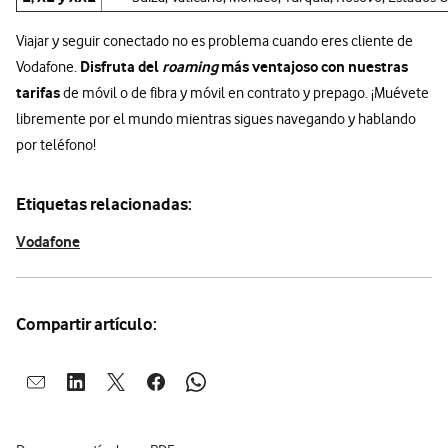
Viajar y seguir conectado no es problema cuando eres cliente de
Disfruta del
roaming
más ventajoso con nuestras
Vodafone.
tarifas
de móvil o de fibra y móvil en contrato y prepago. ¡Muévete
libremente por el mundo mientras sigues navegando y hablando
por teléfono!
Etiquetas relacionadas:
Vodafone
Compartir artículo:
Abrir ventana para compartir en mail
Abrir ventana para compartir en linkedin
Abrir ventana para compartir en twitter
Abrir ventana para compartir en facebook
Abrir ventana para compartir en whatsap