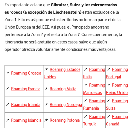
Gibraltar, Suiza y los microestados
Es importante aclarar que
europeos (a excepción de Liechtenstein)
están excluidos de la
Zona 1. Ello es así porque estos territorios no forman parte ni de la
Unión Europea ni del EEE. Así pues, el Principado andorrano
pertenece a la Zona 2 y el resto a la Zona 7. Consecuentemente, la
itinerancia no será gratuita en estos casos, salvo que algún
operador ofrezca voluntariamente condiciones más ventajosas.
📌
Roaming Estados
📌
Roaming
📌
Roaming
📌
Roaming Croacia
Unidos
Italia
Portugal
📌
Roaming
📌
Roaming
📌
Roaming Francia
📌
Roaming Malta
Marruecos
Reino Unido
📌
Roaming
📌
Roaming
📌
Roaming Irlanda
📌
Roaming Noruega
Rumanía
Suiza
📌
Roaming
📌
Roaming
📌
Roaming Islandia
📌
Roaming Polonia
Turquía
Canadá