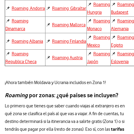
📌
Roaming
📌
Roaming
📌
Roaming Andorra
📌
Roaming Gibraltar
Hungria
Budapest
📌
Roaming
📌
Roaming
📌
Roaming
📌
Roaming Mallorca
Dinamarca
Monaco
Alemania
📌
Roaming
📌
Roaming
📌
Roaming Albania
📌
Roaming Finlandia
Mexico
Egipto
📌
Roaming
📌
Roaming
📌
Roaming
📌
Roaming Austria
Republica Checa
Japón
Eslovenia
¡Ahora también Moldavia y Ucrania incluidos en Zona 1!
Roaming
por zonas: ¿qué países se incluyen?
Lo primero que tienes que saber cuando viajas al extranjero es en
qué zona se clasifica el país al que vas a viajar. A fin de cuentas, tu
destino determinará si la itinerancia va a salirte gratis (Zona 1) o si
tarifas
tendrás que pagar por ella (resto de zonas). Eso sí, con las