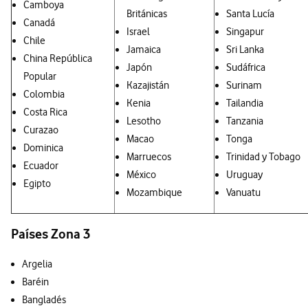
Camboya
Británicas
Santa Lucía
Canadá
Israel
Singapur
Chile
Jamaica
Sri Lanka
China República
Japón
Sudáfrica
Popular
Kazajistán
Surinam
Colombia
Kenia
Tailandia
Costa Rica
Lesotho
Tanzania
Curazao
Macao
Tonga
Dominica
Marruecos
Trinidad y Tobago
Ecuador
México
Uruguay
Egipto
Mozambique
Vanuatu
Países Zona 3
Argelia
Baréin
Bangladés