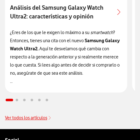
Análisis del Samsung Galaxy Watch
Ultra2: características y opinión
c
¿Eres de los que le exigen lo máximo a su
smartwatch
?
¿
Samsung Galaxy
Entonces, tienes una cita con el nuevo
n
Watch Ultra2.
Aquí te desvelamos qué cambia con
v
respecto a la generación anterior y si realmente merece
d
lo que cuesta. Si lees algo antes de decidir si comprarlo o
t
no, asegúrate de que sea este análisis.

🔥 ¡ATENCIÓN! En Vodafone puedes hacerte con el nuevo
n
Galaxy Watch Ultra2 financiado
sin intereses desde solo
9
14€/mes junto a tu tarifa.
Ver todos los artículos
Pie de página de Vodafone
Enlaces a las redes sociales de Vodafone