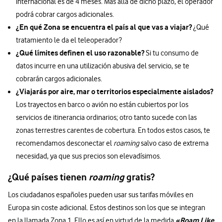
internacional es de 4 meses. Más allá de dicho plazo, el operador
podrá cobrar cargos adicionales.
¿En qué Zona se encuentra el país al que vas a viajar?
¿Qué
tratamiento le da el teleoperador?
¿Qué límites definen el uso razonable?
Si tu consumo de
datos incurre en una utilización abusiva del servicio, se te
cobrarán cargos adicionales.
¿Viajarás por aire, mar o territorios especialmente aislados?
Los trayectos en barco o avión no están cubiertos por los
servicios de itinerancia ordinarios; otro tanto sucede con las
zonas terrestres carentes de cobertura. En todos estos casos, te
recomendamos desconectar el
roaming
salvo caso de extrema
necesidad, ya que sus precios son elevadísimos.
¿Qué países tienen
roaming
gratis?
Los ciudadanos españoles pueden usar sus tarifas móviles en
Europa sin coste adicional. Estos destinos son los que se integran
«Roam Like
en la llamada Zona 1. Ello es así en virtud de la medida