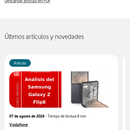
Descargar artículo en PDF
Últimos artículos y novedades
Artículo
07 de agosto de 2026
- Tiempo de lectura
8 min
0
Ver más articulos relacionados con
Vodafone
V
V