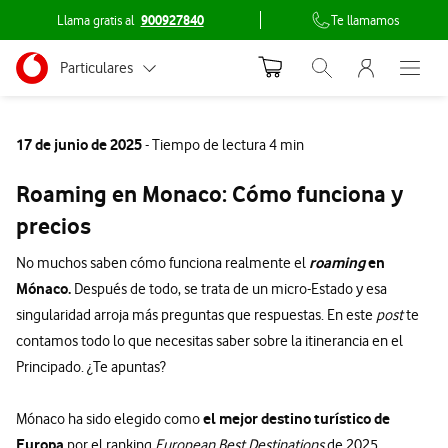
Llama gratis al
900927840
Te llamamos
Menu nave
Ir a la pagina principal de vodafone.es
Menu navegación Segmento
Particulares
Abrir buscador. Abr
Abre e
Conéctate
Autónomos
17 de junio de 2025
- Tiempo de lectura 4 min
Pymes
Roaming en Monaco: Cómo funciona y
Grandes empresas
precios
y AA.PP.
roaming
en
No muchos saben cómo funciona realmente el
Mónaco.
Después de todo, se trata de un micro-Estado y esa
singularidad arroja más preguntas que respuestas. En este
post
te
contamos todo lo que necesitas saber sobre la itinerancia en el
Principado. ¿Te apuntas?
el mejor destino turístico de
Mónaco ha sido elegido como
Europa
por el ranking
European Best Destinations
de 2025.