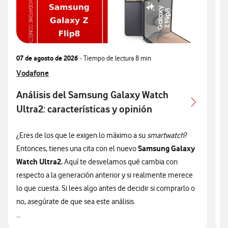
07 de agosto de 2026
- Tiempo de lectura
8 min
0
Ver más articulos relacionados con
Vodafone
V
V
Análisis del Samsung Galaxy Watch
Ultra2: características y opinión
c
¿Eres de los que le exigen lo máximo a su
smartwatch
?
¿
Samsung Galaxy
Entonces, tienes una cita con el nuevo
n
Watch Ultra2.
Aquí te desvelamos qué cambia con
v
respecto a la generación anterior y si realmente merece
d
lo que cuesta. Si lees algo antes de decidir si comprarlo o
t
no, asegúrate de que sea este análisis.

🔥 ¡ATENCIÓN! En Vodafone puedes hacerte con el nuevo
n