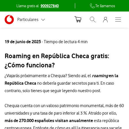
Llama gratis al
900927840
Te llamamos
Menu nave
Ir a la pagina principal de vodafone.es
Menu navegación Segmento
Particulares
Abrir buscador. Abr
Abre e
Conéctate
Autónomos
19 de junio de 2025
- Tiempo de lectura 4 min
Pymes
Roaming en República Checa gratis:
Grandes empresas
¿Cómo funciona?
y AA.PP.
roaming
en la
¿Viajarás próximamente a Chequia? Siendo así, el
República Checa
no debería guardar secretos para ti. En caso
contrario, solo tienes que seguir leyendo nuestro post.
Chequia cuenta con un valioso patrimonio monumental, más de 60
universidades y una tasa de paro inferior al 3 %. Atraído por ello,
más de 270.000 españoles visitan anualmente
esta república
centroeuropea. Entérate de cómo es allí la itinerancia para sacarle