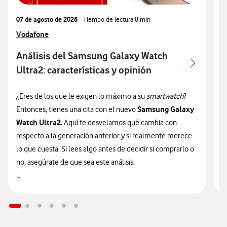
07 de agosto de 2026
- Tiempo de lectura
8 min
0
Ver más articulos relacionados con
Vodafone
V
V
Análisis del Samsung Galaxy Watch
Ultra2: características y opinión
c
¿Eres de los que le exigen lo máximo a su
smartwatch
?
¿
Samsung Galaxy
Entonces, tienes una cita con el nuevo
n
Watch Ultra2.
Aquí te desvelamos qué cambia con
v
respecto a la generación anterior y si realmente merece
d
lo que cuesta. Si lees algo antes de decidir si comprarlo o
t
no, asegúrate de que sea este análisis.

🔥 ¡ATENCIÓN! En Vodafone puedes hacerte con el nuevo
n
Galaxy Watch Ultra2 financiado
sin intereses desde solo
9
14€/mes junto a tu tarifa.