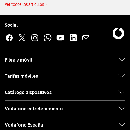
Ver todos los artículos
Pie de página de Vodafone
Enlaces a las redes sociales de Vodafone
Social
Fibra y móvil
Tarifas móviles
Catálogo dispositivos
Vodafone entretenimiento
Vodafone España