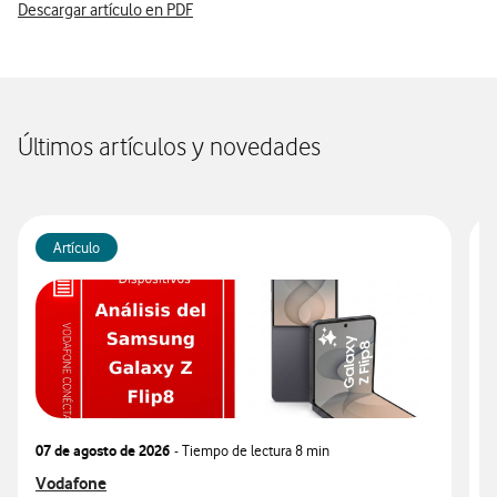
Descargar artículo en PDF
Últimos artículos y novedades
Artículo
07 de agosto de 2026
- Tiempo de lectura
8 min
0
Ver más articulos relacionados con
Vodafone
V
V