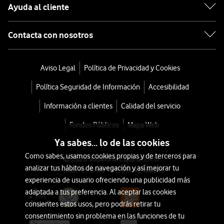
Ayuda al cliente
Contacta con nosotros
Aviso Legal
Política de Privacidad y Cookies
Política Seguridad de Información
Accesibilidad
Información a clientes
Calidad del servicio
Fondos Públicos
Mapa Web
Ya sabes... lo de las cookies
Como sabes, usamos cookies propias y de terceros para
© 2026 Vodafone España S.A.U.
analizar tus hábitos de navegación y así mejorar tu
Avda. América 115, 28042 Madrid
experiencia de usuario ofreciendo una publicidad más
adaptada a tus preferencia. Al aceptar las cookies
consientes estos usos, pero podrás retirar tu
consentimiento sin problema en las funciones de tu