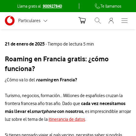
Llama gratis al
900927840
Te llamamos
Menu nave
Ir a la pagina principal de vodafone.es
Menu navegación Segmento
Particulares
Abrir buscador. Abr
Abre e
Conéctate
Autónomos
21 de enero de 2025
- Tiempo de lectura 5 min
Pymes
Roaming en Francia gratis: ¿cómo
Grandes empresas
funciona?
y AA.PP.
roaming
en Francia?
¿Cómo va lo del
Turismo, negocios, formación… Millones de españoles cruzan la
cada vez necesitamos
frontera francesa año tras año. Dado que
más llevar el
smartphone
con nosotros,
es imprescindible arrojar
luz sobre el tema de la
itinerancia de datos
.
Si tienes pensado viajar al país vecino, necesitas saber si podrás