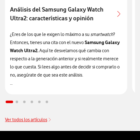
Análisis del Samsung Galaxy Watch
Ultra2: características y opinión
c
¿Eres de los que le exigen lo máximo a su
smartwatch
?
¿
Samsung Galaxy
Entonces, tienes una cita con el nuevo
n
Watch Ultra2.
Aquí te desvelamos qué cambia con
v
respecto a la generación anterior y si realmente merece
d
lo que cuesta. Si lees algo antes de decidir si comprarlo o
t
no, asegúrate de que sea este análisis.

🔥 ¡ATENCIÓN! En Vodafone puedes hacerte con el nuevo
n
Galaxy Watch Ultra2 financiado
sin intereses desde solo
9
14€/mes junto a tu tarifa.
Ver todos los artículos
Pie de página de Vodafone