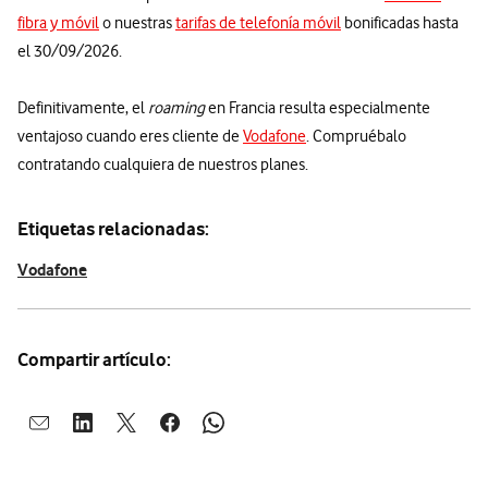
fibra y móvil
o nuestras
tarifas de telefonía móvil
bonificadas hasta
el 30/09/2026.
Definitivamente, el
roaming
en Francia resulta especialmente
ventajoso cuando eres cliente de
Vodafone
. Compruébalo
contratando cualquiera de nuestros planes.
Etiquetas relacionadas:
Vodafone
Compartir artículo:
Abrir ventana para compartir en mail
Abrir ventana para compartir en linkedin
Abrir ventana para compartir en twitter
Abrir ventana para compartir en facebook
Abrir ventana para compartir en whatsap