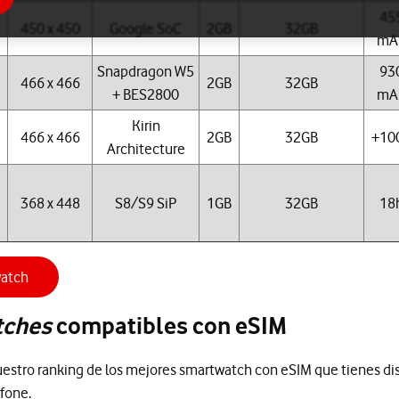
45
450 x 450
Google SoC
2GB
32GB
mA
Snapdragon W5
93
466 x 466
2GB
32GB
+ BES2800
mA
Kirin
466 x 466
2GB
32GB
+10
Architecture
368 x 448
S8/S9 SiP
1GB
32GB
18
watch
tches
compatibles con eSIM
estro ranking de los mejores smartwatch con eSIM que tienes di
afone.