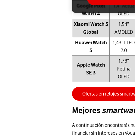
Google Pixel
1,4” Actua
Watch 4
OLED
Xiaomi Watch 5
1,54”
Global
AMOLED
Huawei Watch
1,43” LTPO
5
2.0
1,78”
Apple Watch
Retina
SE 3
OLED
Ofertas en relojes smart
Mejores
smartwa
A continuación encontrarás nu
financiar sin intereses en Vod