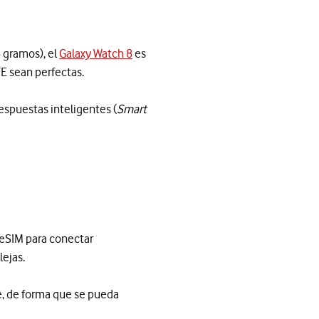
4 gramos), el
Galaxy Watch 8
es
TE sean perfectas.
 respuestas inteligentes (
Smart
u eSIM para conectar
ejas.
e, de forma que se pueda