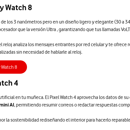
y Watch 8
 de los 3 nanómetros pero en un diseño ligero y elegante (30 a 3
cesador que la versión Ultra , garantizando que tus llamadas VoL
 el reloj analiza los mensajes entrantes por red celular y te ofrece
izadas sin necesidad de hablarle al reloj.
 Watch 8
atch 4
Artificial en tu muñeca. El Pixel Watch 4 aprovecha los datos de s
mini AI
, permitiendo resumir correos o redactar respuestas compl
r la sostenibilidad rediseñando el interior para hacerlo reparabl