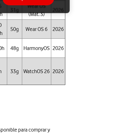
5
Wear OS
31g
2026
h
(Mat. 3)
0
50g
Wear OS 6
2026
h
0h
48g
HarmonyOS
2026
h
33g
WatchOS 26
2026
sponible para comprar y