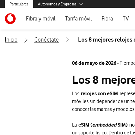
Menús secundarios. Enlace a particulares, empresas y autónom
Particulares
Autónomos y Empresas
Menus de segmentación para empresas y autónomos
Menu navegación principal. Para dispositivos de escrito
Autónomos
Ir a la pagina principal de vodafone.es
Fibra y móvil
Tarifa móvil
Fibra
TV
Pymes
Grandes empresas
Ofertas especiales
Tarifas móvil contrato
Tarifas de fibra
Vodaf
Inicio
Conéctate
Los 8 mejores relojes
y AA.PP.
Tarifas Fibra y Móvil
Tarifas móvil prepago
Internet portáti
Tarifas Fibra y 2 Móvil
Consulta Cober
06 de mayo de 2026
- Tiempo
Internet portátil 5G
Segundas Resid
Los 8 mejore
Configura tu tarifa
Los
relojes con eSIM
represe
móviles sin depender de un te
conocer las marcas y modelos 
La
eSIM (
embedded
SIM)
nos
un soporte físico. Dentro de 