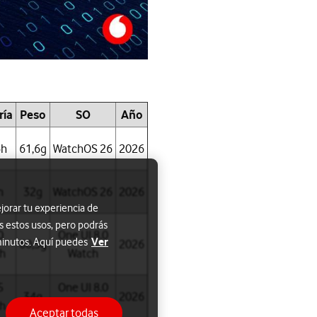
ría
Peso
SO
Año
6h
61,6g
WatchOS 26
2026
h
32g
WatchOS 26
2026
jorar tu experiencia de
s estos usos, pero podrás
0
One UI 8.0
Ver
 minutos. Aquí puedes
60,5g
2026
h
Watch
5
One UI 8.0
34g
2026
h
Watch
Aceptar todas