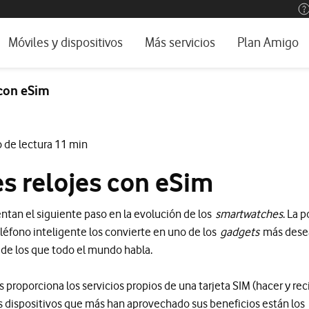
os, ayuda e idioma
rio
Móviles y dispositivos
Más servicios
Plan Amigo
one TV
Móviles
Alianza Vodafone e Iberdrola
 con eSim
l 5G
Imagen y Sonido
Servicios avanzados
tura
Ver todos
 de lectura 11 min
encias
s relojes con eSim
ntan el siguiente paso en la evolución de los
smartwatches
. La 
léfono inteligente los convierte en uno de los
gadgets
más desea
de los que todo el mundo habla.
 proporciona los servicios propios de una tarjeta SIM (hacer y rec
los dispositivos que más han aprovechado sus beneficios están los