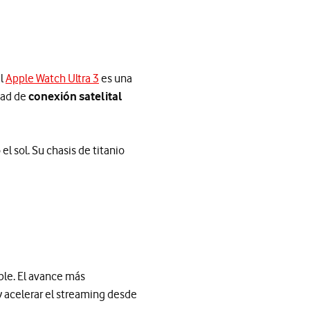
el
Apple Watch Ultra 3
es una
dad de
conexión satelital
l sol. Su chasis de titanio
le. El avance más
 y acelerar el streaming desde