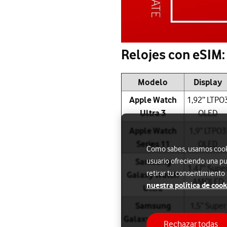
Relojes con eSIM:
Modelo
Display
Apple Watch
1,92” LTPO
Ultra 3
OLED
Apple Watch
1,9” LTPO3
Series 11
OLED
Como sabes, usamos cookie
Samsung
usuario ofreciendo una pu
1,47” Supe
retirar tu consentimiento
Galaxy Watch
AMOLED
nuestra política de cook
Ultra
Samsung
1,5” Super
Galaxy Watch 8
AMOLED
Rechazar todas