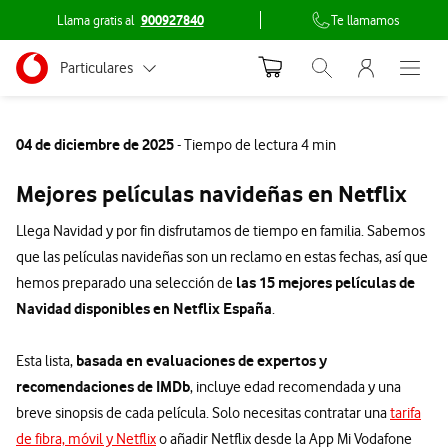
Llama gratis al
900927840
Te llamamos
Menu nave
Ir a la pagina principal de vodafone.es
Menu navegación Segmento
Particulares
Abrir buscador. Abr
Abre e
Conéctate
Autónomos
04 de diciembre de 2025
- Tiempo de lectura 4 min
Pymes
Mejores películas navideñas en Netflix
Grandes empresas
Llega Navidad y por fin disfrutamos de tiempo en familia. Sabemos
y AA.PP.
que las películas navideñas son un reclamo en estas fechas, así que
las 15 mejores películas de
hemos preparado una selección de
Navidad disponibles en Netflix España
.
basada en evaluaciones de expertos y
Esta lista,
recomendaciones de IMDb
, incluye edad recomendada y una
breve sinopsis de cada película. Solo necesitas contratar una
tarifa
de fibra, móvil y Netflix
o añadir Netflix desde la App Mi Vodafone