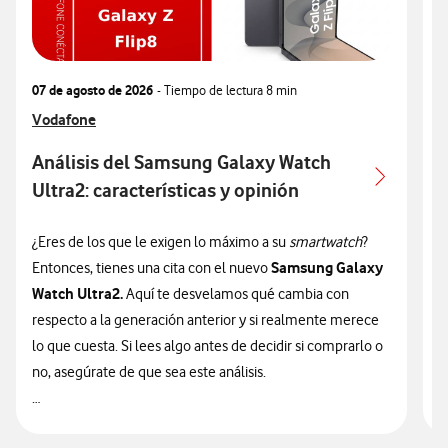
07 de agosto de 2026
- Tiempo de lectura
8 min
0
Ver más articulos relacionados con
Vodafone
V
V
Análisis del Samsung Galaxy Watch
Ultra2: características y opinión
c
¿Eres de los que le exigen lo máximo a su
smartwatch
?
¿
Samsung Galaxy
Entonces, tienes una cita con el nuevo
n
Watch Ultra2.
Aquí te desvelamos qué cambia con
v
respecto a la generación anterior y si realmente merece
d
lo que cuesta. Si lees algo antes de decidir si comprarlo o
t
no, asegúrate de que sea este análisis.

🔥 ¡ATENCIÓN! En Vodafone puedes hacerte con el nuevo
n