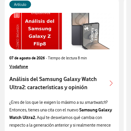
Artículo
07 de agosto de 2026
- Tiempo de lectura
8 min
0
Ver más articulos relacionados con
Vodafone
V
V
Análisis del Samsung Galaxy Watch
Ultra2: características y opinión
c
¿Eres de los que le exigen lo máximo a su
smartwatch
?
¿
Samsung Galaxy
Entonces, tienes una cita con el nuevo
n
Watch Ultra2.
Aquí te desvelamos qué cambia con
v
respecto a la generación anterior y si realmente merece
d