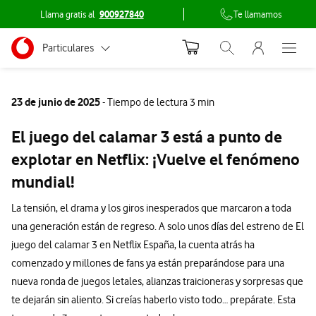
Llama gratis al
900927840
Te llamamos
Menu nave
Ir a la pagina principal de vodafone.es
Menu navegación Segmento
Particulares
Abrir buscador. Abr
Abre e
Conéctate
Autónomos
23 de junio de 2025
- Tiempo de lectura 3 min
Pymes
El juego del calamar 3 está a punto de
Grandes empresas
explotar en Netflix: ¡Vuelve el fenómeno
y AA.PP.
mundial!
La tensión, el drama y los giros inesperados que marcaron a toda
una generación están de regreso. A solo unos días del estreno de El
juego del calamar 3 en Netflix España, la cuenta atrás ha
comenzado y millones de fans ya están preparándose para una
nueva ronda de juegos letales, alianzas traicioneras y sorpresas que
te dejarán sin aliento. Si creías haberlo visto todo… prepárate. Esta