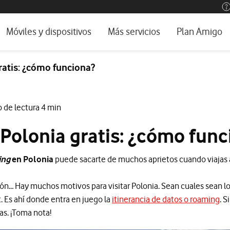
os, ayuda e idioma
rio
Móviles y dispositivos
Más servicios
Plan Amigo
one TV
Móviles
Alianza Vodafone e Iberdrola
atis: ¿cómo funciona?
l 5G
Imagen y Sonido
Servicios avanzados
tura
Ver todos
 de lectura 4 min
encias
Polonia gratis: ¿cómo func
ing
en Polonia
puede sacarte de muchos aprietos cuando viajas a
ción… Hay muchos motivos para visitar Polonia. Sean cuales sean l
. Es ahí donde entra en juego la
itinerancia de datos o roaming
. S
as. ¡Toma nota!