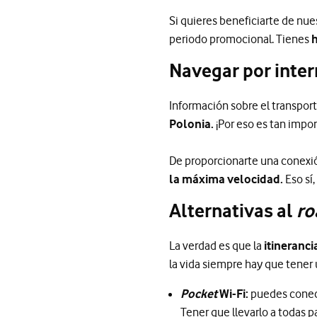
Si quieres beneficiarte de nues
periodo promocional. Tienes
h
Navegar por inter
Información sobre el transpor
Polonia.
¡Por eso es tan impo
De proporcionarte una conexión
la máxima velocidad.
Eso sí,
Alternativas al
ro
La verdad es que la
itineranci
la vida siempre hay que tener 
Pocket
Wi-Fi:
puedes conect
Tener que llevarlo a todas p