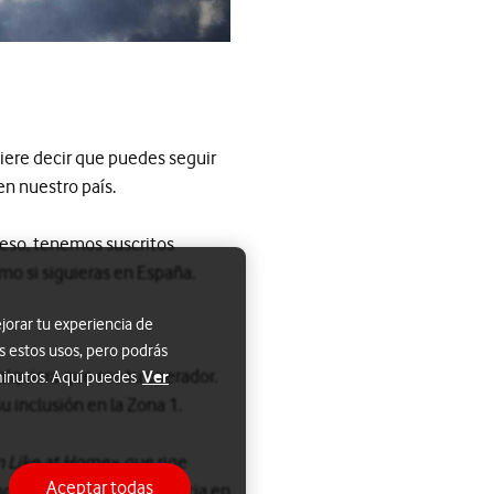
iere decir que puedes seguir
en nuestro país.
eso, tenemos suscritos
mo si siguieras en España.
jorar tu experiencia de
s estos usos, pero podrás
ualquiera que sea tu operador.
Ver
 minutos. Aquí puedes
u inclusión en la Zona 1.
 Like at Home»
, que rige
Aceptar todas
 el servicio de itinerancia en