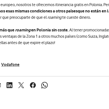
uropeo, nosotros te ofrecemos itinerancia gratis en Polonia. Per
os esas mismas condiciones a otros países
que no están en l
r que preocuparte de que el
roaming
te cueste dinero.
 más que
roaming
en Polonia sin coste.
Al tener promocionadas 
 ventajas de la Zona 1 a otros muchos países (como Suiza, Inglater
llas antes de que expire el plazo!
Vodafone
brir ventana para compartir en mail
Abrir ventana para compartir en linkedin
Abrir ventana para compartir en twitter
Abrir ventana para compartir en facebook
Abrir ventana para compartir en whats