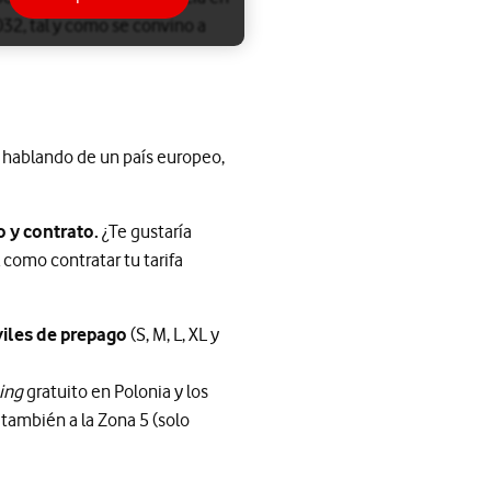
032, tal y como se convino a
hablando de un país europeo,
o y contrato.
¿Te gustaría
 como contratar tu tarifa
iles de prepago
(S, M, L, XL y
ing
gratuito en Polonia y los
también a la Zona 5 (solo