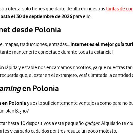
tra oferta, solo tienes que darte de alta en nuestras
tarifas de co
asta el 30 de septiembre de 2026
para ello.
net desde Polonia
te, mapas, traducciones, entradas…
Internet es el mejor guía tu
rtante mantenerte conectado durante toda tu estancia!
 rápida y estable nos encargamos nosotros, ya que nuestras tarif
 recuerda que, al estar en el extranjero, verás limitada la cantidad 
aming
en Polonia
a en Polonia
ya es lo suficientemente ventajosa como para no bu
un plan B, ¿no?
ar hasta 10 dispositivos a este pequeño
gadget
. Alquilarlo te co
artes y cargarlo cada dos por tres resulta un poco molesto.