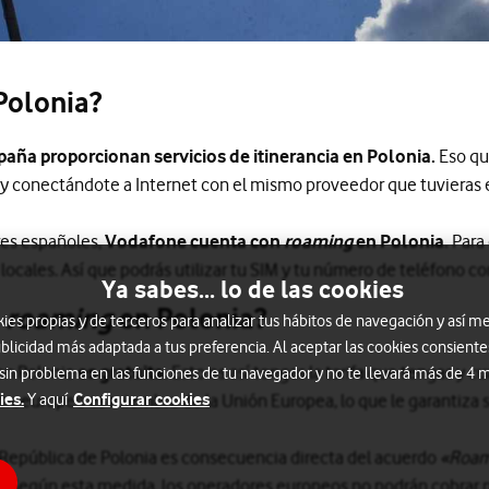
Polonia?
aña proporcionan servicios de itinerancia en Polonia.
Eso qu
y conectándote a Internet con el mismo proveedor que tuvieras 
res españoles,
Vodafone cuenta con
roaming
en Polonia.
Para 
ocales. Así que podrás utilizar tu SIM y tu número de teléfono co
Ya sabes... lo de las cookies
l
roaming
en Polonia?
s propias y de terceros para analizar tus hábitos de navegación y así me
blicidad más adaptada a tus preferencia. Al aceptar las cookies consiente
 en Polonia
es gratuita.
Esto es así tengas la tarifa que tengas y c
 sin problema en las funciones de tu navegador y no te llevará más de 4
ies.
Configurar cookies
Y aquí
ntroeuropeo es miembro de la Unión Europea, lo que le garantiza s
 República de Polonia es consecuencia directa del acuerdo
«Roam
.
Según esta medida, los operadores europeos no podrán cobrar por