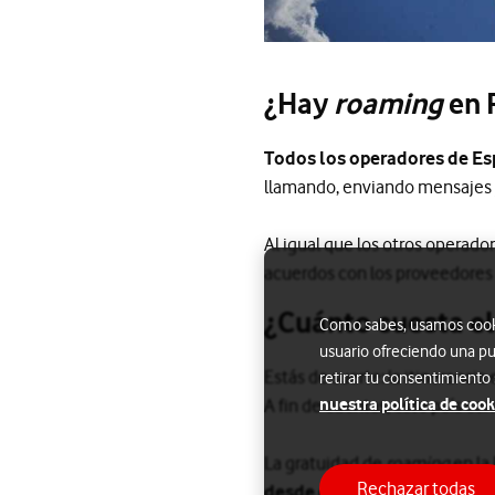
¿Hay
roaming
en 
Todos los operadores de Esp
llamando, enviando mensajes 
Al igual que los otros operado
acuerdos con los proveedores l
¿Cuánto cuesta e
Como sabes, usamos cookie
usuario ofreciendo una pu
Estás de suerte: la itinerancia
retirar tu consentimiento
nuestra política de cook
A fin de cuentas, este país ce
La gratuidad de
roaming
en la
Rechazar todas
desde el 15 de junio de 2017