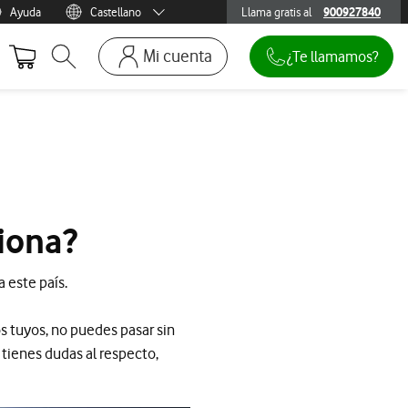
Ayuda
Castellano
Llama gratis al
900927840
900927840
Menu idioma
Català
Mi cuenta
¿Te llamamos?
Abrir buscador. Abre en ventana modal
Ir a la pagina acceso clientes. Abre en p
Mi Vodafone
Móviles y dispositivos
Añadir línea adicional
Mis facturas
iona?
Mis pedidos
Recargas
 este país.
os tuyos, no puedes pasar sin
i tienes dudas al respecto,