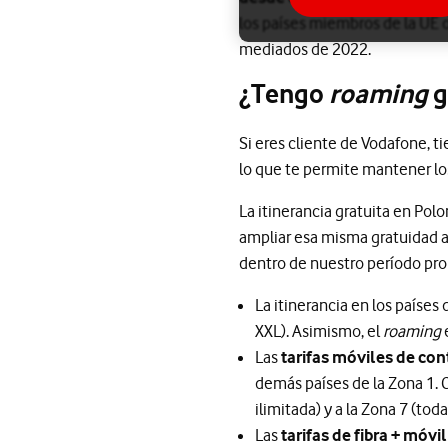
los países miembros de la UE o
mediados de 2022.
¿Tengo
roaming
g
Si eres cliente de Vodafone, t
lo que te permite mantener los
La itinerancia gratuita en Pol
ampliar esa misma gratuidad a 
dentro de nuestro período pr
La itinerancia en los países
XXL). Asimismo, el
roaming
e
Las
tarifas móviles de con
demás países de la Zona 1. 
ilimitada) y a la Zona 7 (toda
Las
tarifas de fibra + móvil