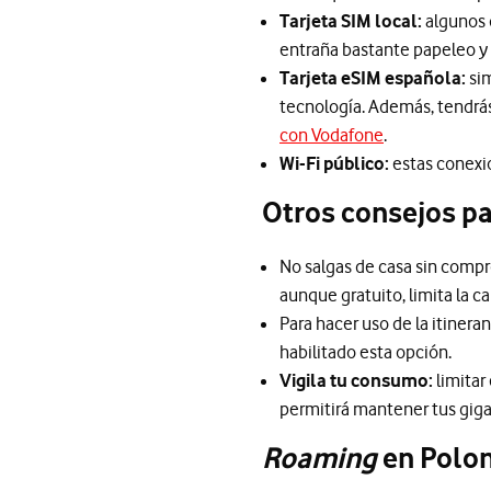
Tarjeta SIM local:
algunos 
entraña bastante papeleo y
Tarjeta eSIM española:
sim
tecnología. Además, tendrás
con Vodafone
.
Wi-Fi público:
estas conexio
Otros consejos pa
No salgas de casa sin comp
aunque gratuito, limita la 
Para hacer uso de la itinera
habilitado esta opción.
Vigila tu consumo:
limitar
permitirá mantener tus giga
Roaming
en Polon