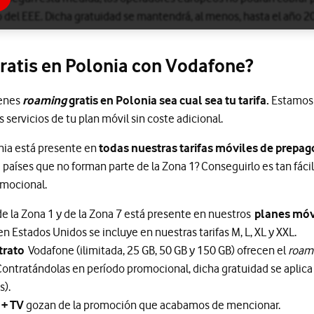
 del EEE. Dicha gratuidad se mantendrá, al menos, hasta el año 2
ratis en Polonia con Vodafone?
ienes
roaming
gratis en Polonia sea cual sea tu tarifa.
Estamos 
 servicios de tu plan móvil sin coste adicional.
onia está presente en
todas nuestras tarifas móviles de prepag
países que no forman parte de la Zona 1? Conseguirlo es tan fácil
omocional.
 de la Zona 1 y de la Zona 7 está presente en nuestros
planes móv
n Estados Unidos se incluye en nuestras tarifas M, L, XL y XXL.
trato
Vodafone (ilimitada, 25 GB, 50 GB y 150 GB) ofrecen el
roam
Contratándolas en período promocional, dicha gratuidad se aplica 
s).
 + TV
gozan de la promoción que acabamos de mencionar.