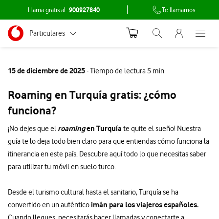
Llama gratis al
900927840
Te llamamos
Menu nave
Ir a la pagina principal de vodafone.es
Menu navegación Segmento
Particulares
Abrir buscador. Abr
Abre e
Conéctate
Autónomos
15 de diciembre de 2025
- Tiempo de lectura 5 min
Pymes
Roaming en Turquía gratis: ¿cómo
Grandes empresas
funciona?
y AA.PP.
roaming
en Turquía
¡No dejes que el
te quite el sueño! Nuestra
guía te lo deja todo bien claro para que entiendas cómo funciona la
itinerancia en este país. Descubre aquí todo lo que necesitas saber
para utilizar tu móvil en suelo turco.
Desde el turismo cultural hasta el sanitario, Turquía se ha
imán para los viajeros españoles.
convertido en un auténtico
Cuando llegues, necesitarás hacer llamadas y conectarte a