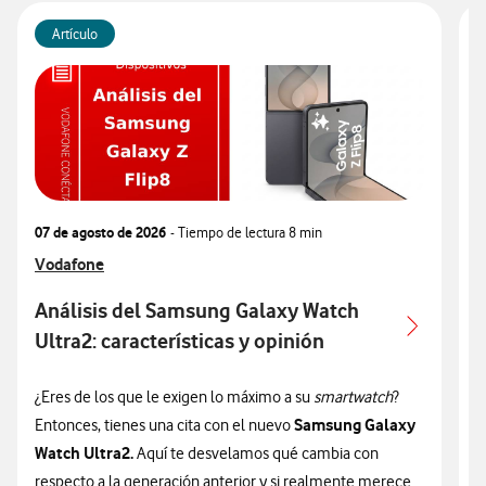
Artículo
07 de agosto de 2026
- Tiempo de lectura
8 min
0
Ver más articulos relacionados con
Vodafone
V
V
Análisis del Samsung Galaxy Watch
Ultra2: características y opinión
c
¿Eres de los que le exigen lo máximo a su
smartwatch
?
¿
Samsung Galaxy
Entonces, tienes una cita con el nuevo
n
Watch Ultra2.
Aquí te desvelamos qué cambia con
v
respecto a la generación anterior y si realmente merece
d