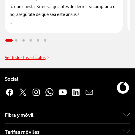
lo que cuesta. Si lees algo antes de decidir si comprarlo o
t
no, asegúrate de que sea este análisis.

🔥 ¡ATENCIÓN! En Vodafone puedes hacerte con el nuevo
n
Galaxy Watch Ultra2 financiado
sin intereses desde solo
9
14€/mes junto a tu tarifa.
Ver todos los artículos
Pie de página de Vodafone
Enlaces a las redes sociales de Vodafone
Social
Fibra y móvil
Tarifas móviles