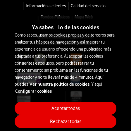
Información a clientes
Calidad del servicio
Fondos Públicos
Mapa Web
Ya sabes... lo de las cookies
Como sabes, usamos cookies propias y de terceros para
© 2026 Vodafone España S.A.U.
analizar tus hábitos de navegación y así mejorar tu
Avda. América 115, 28042 Madrid
experiencia de usuario ofreciendo una publicidad más
adaptada a tus preferencia. Al aceptar las cookies
consientes estos usos, pero podrás retirar tu
consentimiento sin problema en las funciones de tu
navegador y no te llevará más de 4 minutos. Aquí
Ver nuestra política de cookies.
puedes
Y aquí
Configurar cookies
Aceptar todas
Rechazar todas