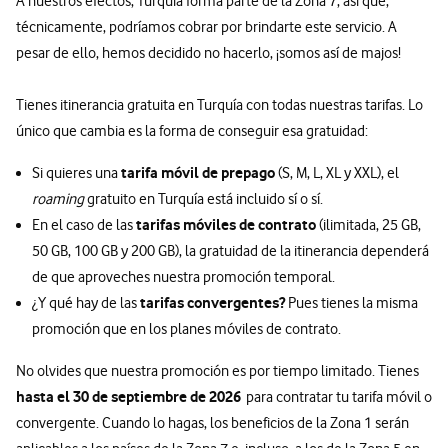
A nuestros efectos, Turquía forma parte de la Zona 7, así que,
técnicamente, podríamos cobrar por brindarte este servicio. A
pesar de ello, hemos decidido no hacerlo, ¡somos así de majos!
Tienes itinerancia gratuita en Turquía con todas nuestras tarifas. Lo
único que cambia es la forma de conseguir esa gratuidad:
tarifa móvil de prepago
Si quieres una
(S, M, L, XL y XXL), el
roaming
gratuito en Turquía está incluido sí o sí.
tarifas móviles de contrato
En el caso de las
(ilimitada, 25 GB,
50 GB, 100 GB y 200 GB), la gratuidad de la itinerancia dependerá
de que aproveches nuestra promoción temporal.
tarifas convergentes?
¿Y qué hay de las
Pues tienes la misma
promoción que en los planes móviles de contrato.
No olvides que nuestra promoción es por tiempo limitado. Tienes
hasta el
30 de septiembre de 2026
para contratar tu tarifa móvil o
convergente. Cuando lo hagas, los beneficios de la Zona 1 serán