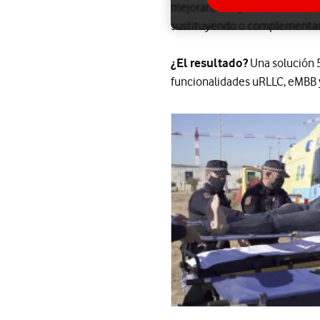
mejorando el procesamiento as
sustituyendo o complementand
¿El resultado?
Una solución 5
funcionalidades uRLLC, eMBB y