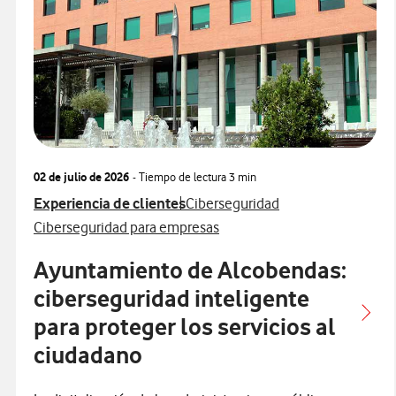
02 de julio de 2026
- Tiempo de lectura
3 min
Ver más articulos relacionados con
Ver más artículos con
Experiencia de clientes
Ciberseguridad
Ver más artículos con
Ciberseguridad para empresas
Ayuntamiento de Alcobendas:
ciberseguridad inteligente
para proteger los servicios al
ciudadano