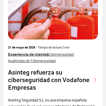
21 de mayo de 2026
- Tiempo de lectura
2 min
Ver más articulos relacionados con
Ver más artículos con
Experiencia de clientes
Ciberseguridad
Ver más artículos con
Auditorías de Ciberseguridad
Asinteg refuerza su
ciberseguridad con Vodafone
Empresas
Asinteg Seguridad S.L. es una empresa española