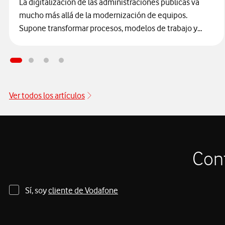
La digitalización de las administraciones públicas va
mucho más allá de la modernización de equipos.
Supone transformar procesos, modelos de trabajo y
canales de relación con la ciudadanía para ofrecer
servicios más ágiles, accesibles y, sobre todo, seguros.
En este camino,
el Ayuntamiento de Alcobendas se
ha consolidado como un referente al integrar la
ciberseguridad
como un elemento estructural y
Ver todos los artículos
transversal en su estrategia de innovación tecnológica.
Cont
Sí, soy
cliente de Vodafone