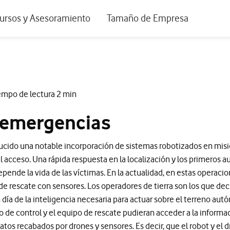
positivos de escritorio
ursos y Asesoramiento
Tamaño de Empresa
istema de Innovación
Ir a Autónomos y Negocios
 Nuestra Visión
Ir a Pequeñas y Medianas Empresa
rmes y Estudios
Ir a Grandes Empresas y AA.PP.
empo de lectura 2 min
riencia de clientes
 emergencias
tos y webinars
ducido una notable incorporación de sistemas robotizados en misi
l acceso. Una rápida respuesta en la localización y los primeros a
ende la vida de las víctimas. En la actualidad, en estas operaci
 de rescate con sensores. Los operadores de tierra son los que dec
día de la inteligencia necesaria para actuar sobre el terreno aut
ro de control y el equipo de rescate pudieran acceder a la inform
datos recabados por drones y sensores. Es decir, que el robot y el 