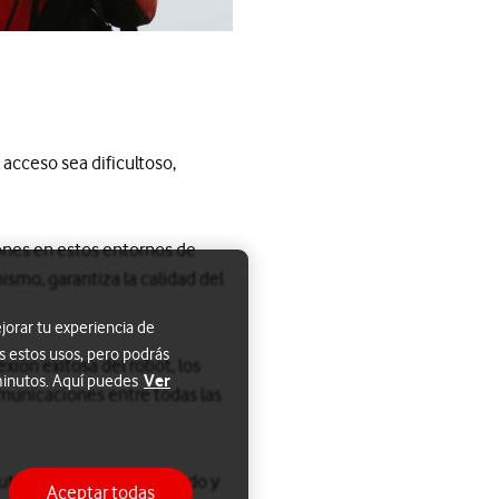
 acceso sea dificultoso,
ones en estos entornos de
mismo, garantiza la calidad del
jorar tu experiencia de
s estos usos, pero podrás
xión exitosa del robot, los
Ver
 minutos. Aquí puedes
omunicaciones entre todas las
to, acelerando, ampliando y
Aceptar todas