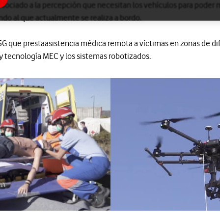
ociado a la percepción que necesitan los vehículos para poder 
o al que actualmente se realiza a bordo.
G que prestaasistencia médica remota a víctimas en zonas de difíc
 tecnología MEC y los sistemas robotizados.