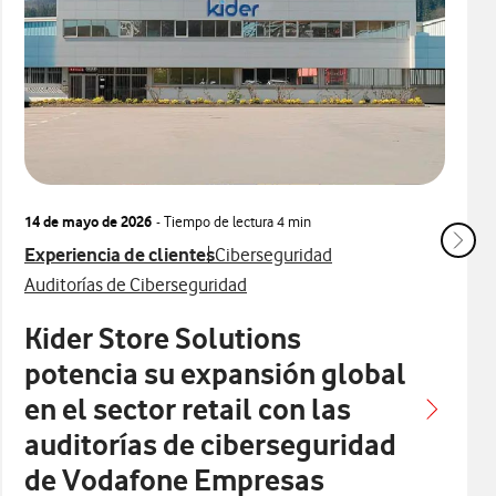
14 de mayo de 2026
- Tiempo de lectura
4 min
Ver más articulos relacionados con
Ver más artículos con
Experiencia de clientes
Ciberseguridad
Ver más artículos con
Auditorías de Ciberseguridad
Kider Store Solutions
potencia su expansión global
en el sector retail con las
auditorías de ciberseguridad
de Vodafone Empresas