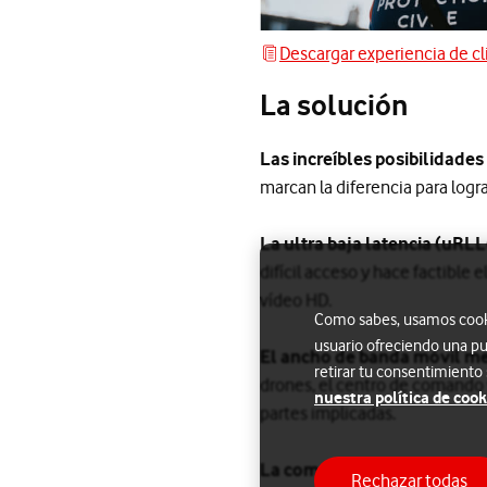
Descargar experiencia de cl
Descargar experiencia de clie
La solución
Las increíbles posibilidades
marcan la diferencia para lograr
La ultra baja latencia (uRL
difícil acceso y hace factible 
vídeo HD.
Como sabes, usamos cookie
usuario ofreciendo una pu
El ancho de banda móvil m
retirar tu consentimiento
drones, el centro de comando 
nuestra política de cook
partes implicadas.
La computación en el borde 
Rechazar todas