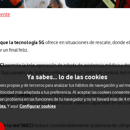
iente
nte
 que la tecnología 5G
ofrece en situaciones de rescate, donde el
 un final feliz.
LC)
permite la tele-operación de robots de asistencia médica y dr
el flujo paralelo de órdenes entre estos y el centro de control. Así 
Ya sabes... lo de las cookies
s propias y de terceros para analizar tus hábitos de navegación y así me
blicidad más adaptada a tus preferencia. Al aceptar las cookies consiente
ejorado (eMBB)
proporciona la velocidad necesaria para una cone
 sin problema en las funciones de tu navegador y no te llevará más de 4
y el equipo de rescate; y garantiza la máxima capacidad en las c
ies.
Configurar cookies
Y aquí
de la red (MEC)
reduce considerablemente la latencia de cómpu