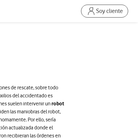
Soy cliente
Ir a la pagina acceso
Mi Vodafone Business
Mis Facturas
s
Solucionar averías
Dispositivos
Repara tu móvil
Mis productos
ones de rescate, sobre todo
Consumo
uxilios del accidentado es
ones suelen intervenir un
robot
iden las maniobras del robot,
ónomamente. Por ello, sería
ación actualizada donde el
dron recibieran las órdenes en