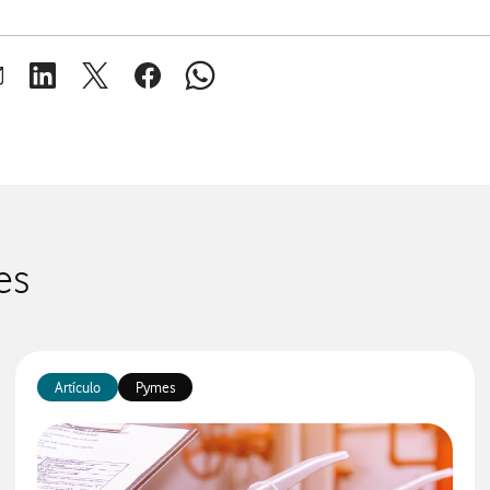
brir ventana para compartir en mail
Abrir ventana para compartir en linkedin
Abrir ventana para compartir en twitter
Abrir ventana para compartir en facebook
Abrir ventana para compartir en whats
es
Artículo
Pymes