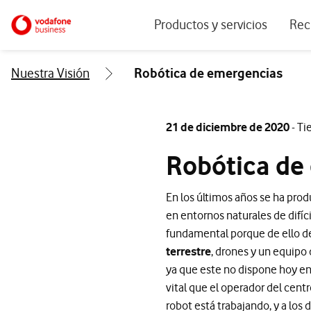
Menu navegación principal. Para dis
Ir a la pagina principal de vodafone.es
Productos y servicios
Rec
Ver todos los servicios
Ecos
Nuestra Visión
Robótica de emergencias
Conectividad
Blog
Ciberseguridad
Info
21 de diciembre de 2020
- Ti
Soluciones IoT
Expe
Robótica de
IA para empresas
Even
En los últimos años se ha pro
Workplace
en entornos naturales de difíci
Soluciones de negocio
fundamental porque de ello dep
terrestre
, drones y un equipo
Servicios Cloud
ya que este no dispone hoy en 
vital que el operador del cent
robot está trabajando, y a los 