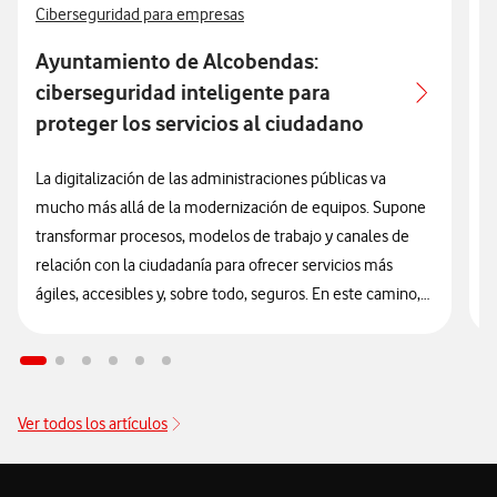
Ver más artículos con
V
Ciberseguridad para empresas
A
Ayuntamiento de Alcobendas:
ciberseguridad inteligente para
proteger los servicios al ciudadano
A
e
La digitalización de las administraciones públicas va
C
mucho más allá de la modernización de equipos. Supone
f
transformar procesos, modelos de trabajo y canales de
y
relación con la ciudadanía para ofrecer servicios más
V
ágiles, accesibles y, sobre todo, seguros. En este camino,
el Ayuntamiento de Alcobendas se ha consolidado
e
como un referente al integrar la ciberseguridad
s
como
l
un elemento estructural y transversal en su estrategia de
l
innovación tecnológica.
Ver todos los artículos
C
d