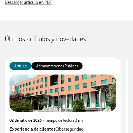
Descargar artículo en PDF
Últimos artículos y novedades
Artículo
Administraciones Públicas
02 de julio de 2026
- Tiempo de lectura
3 min
2
Ver más articulos relacionados con
Experiencia de clientes
Ver más artículos con
V
E
Ciberseguridad