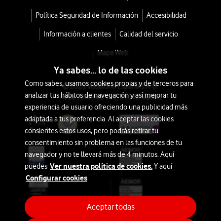
Política Seguridad de Información
Accesibilidad
Información a clientes
Calidad del servicio
Mapa Web
Ya sabes... lo de las cookies
Como sabes, usamos cookies propias y de terceros para
© 2026 Vodafone España S.A.U.
analizar tus hábitos de navegación y así mejorar tu
Avda. América 115, 28042 Madrid
experiencia de usuario ofreciendo una publicidad más
adaptada a tus preferencia. Al aceptar las cookies
consientes estos usos, pero podrás retirar tu
consentimiento sin problema en las funciones de tu
navegador y no te llevará más de 4 minutos. Aquí
Ver nuestra política de cookies.
puedes
Y aquí
Configurar cookies
Aceptar todas