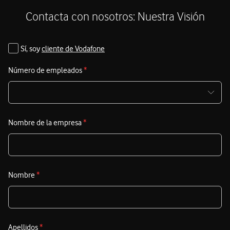
S
Contacta con nosotros: Nuestra Visión
M
I
Sí, soy
cliente de Vodafone
V
Número de empleados
*
A
a
d
m
Nombre de la empresa
*
e
c
E
Nombre
*
c
d
c
p
Apellidos
*