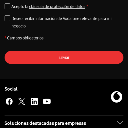
Acepto la
cláusula de protección de datos
*
Deseo recibir información de Vodafone relevante para mi
negocio
*
Campos obligatorios
Enviar
Pie de página de Vodafone
Enlaces a las redes sociales de Vodafone
Social
Soluciones destacadas para empresas