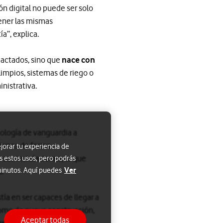
ón digital no puede ser solo
tener las mismas
a”, explica.
pactados, sino que
nace con
impios, sistemas de riego o
nistrativa.
nología de vanguardia a
ciones de forma
jorar tu experiencia de
sus instalaciones, lo que
s estos usos, pero podrás
Ver
 minutos. Aquí puedes
s.
istía en ser capaces de llegar a
 como de nueva construcción,
Aceptar todas
n reactivo a uno basado en