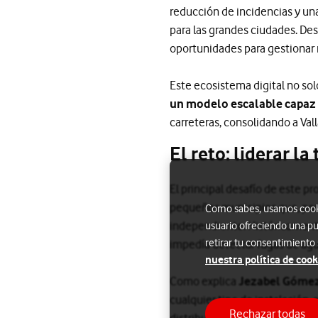
reducción de incidencias y una
para las grandes ciudades. De
oportunidades para gestionar m
Este ecosistema digital no so
un modelo escalable capaz d
carreteras, consolidando a Val
El reto: liderar l
El principal desafío de este p
pequeños municipios que, por 
Como sabes, usamos cookie
independiente. Históricamente
usuario ofreciendo una pu
retirar tu consentimiento
impedía detectar fugas de agu
nuestra política de cook
Como explica
Jezabel Gómez 
cualquier tipo de instalación,
Rechazar todas
distribuidos por toda la geogra