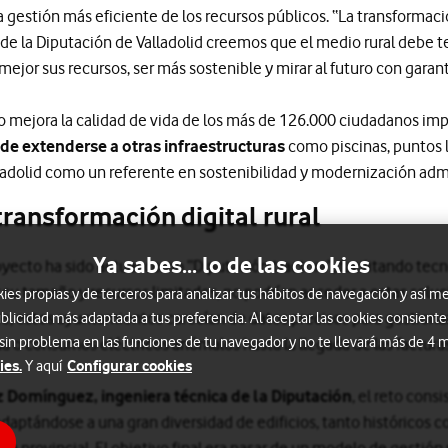
 gestión más eficiente de los recursos públicos. “La transformaci
sde la Diputación de Valladolid creemos que el medio rural debe 
ejor sus recursos, ser más sostenible y mirar al futuro con garantí
lo mejora la calidad de vida de los más de 126.000 ciudadanos im
e extenderse a otras infraestructuras
como piscinas, puntos l
ladolid como un referente en sostenibilidad y modernización admi
a transformación digital rural
Ya sabes... lo de las cookies
royecto ha sido actuar como “Diputación tractora”, facilitando tec
su tamaño y recursos limitados, no podrían acceder a estas solu
s propias y de terceros para analizar tus hábitos de navegación y así me
, estos ayuntamientos carecían de datos precisos para gestionar 
blicidad más adaptada a tus preferencia. Al aceptar las cookies consiente
 sin problema en las funciones de tu navegador y no te llevará más de 4
a o consumos eléctricos anómalos hasta la llegada de las factura
ies.
Configurar cookies
Y aquí
Domínguez, ingeniera técnica de la Diputación
, el reto cons
 adaptándose a una gran diversidad de edificios, tanto históricos
fía provincial. El objetivo final era pasar de un modelo de gestió