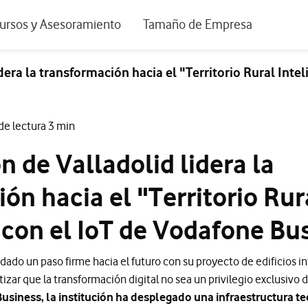
positivos de escritorio
ursos y Asesoramiento
Tamaño de Empresa
istema de Innovación
Ir a Autónomos y Negocios
dera la transformación hacia el "Territorio Rural Int
 Nuestra Visión
Ir a Pequeñas y Medianas Empresa
rmes y Estudios
Ir a Grandes Empresas y AA.PP.
de lectura 3 min
riencia de clientes
n de Valladolid lidera la
tos y webinars
ón hacia el "Territorio Rur
 con el IoT de Vodafone Bu
dado un paso firme hacia el futuro con su proyecto de edificios in
tizar que la transformación digital no sea un privilegio exclusivo 
siness, la institución ha desplegado una infraestructura t