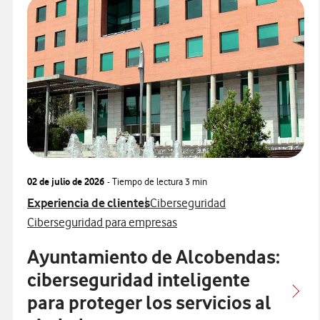
02 de julio de 2026
- Tiempo de lectura
3 min
Ver más articulos relacionados con
Ver más artículos con
Experiencia de clientes
Ciberseguridad
Ver más artículos con
Ciberseguridad para empresas
Ayuntamiento de Alcobendas:
ciberseguridad inteligente
para proteger los servicios al