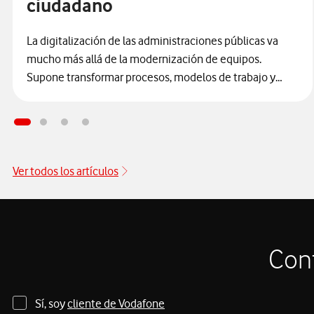
ciudadano
La digitalización de las administraciones públicas va
mucho más allá de la modernización de equipos.
Supone transformar procesos, modelos de trabajo y
canales de relación con la ciudadanía para ofrecer
servicios más ágiles, accesibles y, sobre todo, seguros.
En este camino,
el Ayuntamiento de Alcobendas se
ha consolidado como un referente al integrar la
ciberseguridad
como un elemento estructural y
Ver todos los artículos
transversal en su estrategia de innovación tecnológica.
Cont
Sí, soy
cliente de Vodafone