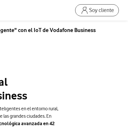
Soy cliente
Ir a la pagina acceso
Mi Vodafone Business
eligente" con el IoT de Vodafone Business
Mis Facturas
s
Solucionar averías
Dispositivos
Repara tu móvil
Mis productos
al
Consumo
siness
teligentes en el entorno rural,
de las grandes ciudades. En
ecnológica avanzada en 42