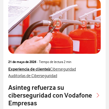
21 de mayo de 2026
- Tiempo de lectura
2 min
Ver más articulos relacionados con
Ver más artículos con
Experiencia de clientes
Ciberseguridad
Ver más artículos con
Auditorías de Ciberseguridad
Asinteg refuerza su
ciberseguridad con Vodafone
Empresas