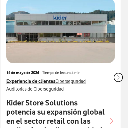
14 de mayo de 2026
- Tiempo de lectura
4 min
Ver más articulos relacionados con
Ver más artículos con
Experiencia de clientes
Ciberseguridad
Ver más artículos con
Auditorías de Ciberseguridad
Kider Store Solutions
potencia su expansión global
en el sector retail con las