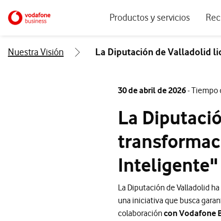
Menu navegación principal. Para dis
Ir a la pagina principal de vodafone.es
Productos y servicios
Rec
Ver todos los servicios
Ecos
Nuestra Visión
La Diputación de Valladolid li
Conectividad
Blog
Ciberseguridad
Info
30 de abril de 2026
- Tiempo 
Soluciones IoT
Expe
La Diputació
IA para empresas
Even
transformaci
Workplace
Inteligente"
Soluciones de negocio
Servicios Cloud
La Diputación de Valladolid ha 
una iniciativa que busca garan
colaboración
con Vodafone Bu