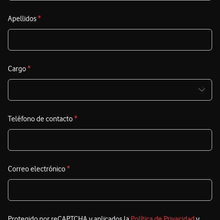
c
p
Apellidos
*
t
A
r
Cargo
*
Teléfono de contacto
*
Correo electrónico
*
Protegido por reCAPTCHA y aplicados la
Política de Privacidad
y