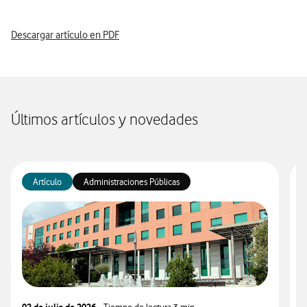
Descargar artículo en PDF
Últimos artículos y novedades
Artículo
Administraciones Públicas
02 de julio de 2026
- Tiempo de lectura
3 min
2