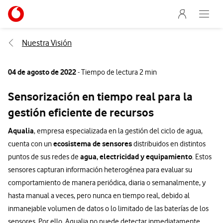
Menu nave
Ir a la pagina principal de vodafone.es
Abre e
Menu navegación Segmento
Nuestra Visión
04 de agosto de 2022
- Tiempo de lectura 2 min
Sensorización en tiempo real para la
gestión eficiente de recursos
Aqualia
, empresa especializada en la gestión del ciclo de agua,
ecosistema de sensores
cuenta con un
distribuidos en distintos
agua, electricidad y equipamiento
puntos de sus redes de
. Estos
sensores capturan información heterogénea para evaluar su
comportamiento de manera periódica, diaria o semanalmente, y
hasta manual a veces, pero nunca en tiempo real, debido al
inmanejable volumen de datos o lo limitado de las baterías de los
sensores. Por ello, Aqualia no puede detectar inmediatamente