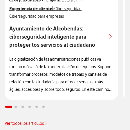
Ver más articulos relacionados con
Experiencia de clientes
Ver más artículos con
V
E
Ciberseguridad
Ver más artículos con
V
Ciberseguridad para empresas
A
Ayuntamiento de Alcobendas:
ciberseguridad inteligente para
proteger los servicios al ciudadano
A
e
La digitalización de las administraciones públicas va
C
mucho más allá de la modernización de equipos. Supone
f
transformar procesos, modelos de trabajo y canales de
y
relación con la ciudadanía para ofrecer servicios más
V
ágiles, accesibles y, sobre todo, seguros. En este camino,
el Ayuntamiento de Alcobendas se ha consolidado
e
como un referente al integrar la ciberseguridad
s
como
l
un elemento estructural y transversal en su estrategia de
l
innovación tecnológica.
Ver todos los artículos
C