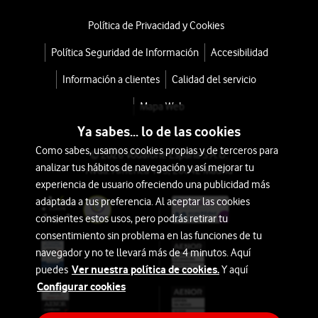
Política de Privacidad y Cookies
Política Seguridad de Información
Accesibilidad
Información a clientes
Calidad del servicio
Mapa Web
Ya sabes... lo de las cookies
Como sabes, usamos cookies propias y de terceros para
© 2026 Vodafone España S.A.U.
analizar tus hábitos de navegación y así mejorar tu
Avda. América 115, 28042 Madrid
experiencia de usuario ofreciendo una publicidad más
adaptada a tus preferencia. Al aceptar las cookies
consientes estos usos, pero podrás retirar tu
consentimiento sin problema en las funciones de tu
navegador y no te llevará más de 4 minutos. Aquí
Ver nuestra política de cookies.
puedes
Y aquí
Configurar cookies