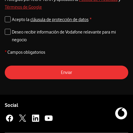
Términos de Google
Acepto la
cláusula de protección de datos
*
Deseo recibir información de Vodafone relevante para mi
negocio
*
Campos obligatorios
Enviar
Pie de página de Vodafone
Enlaces a las redes sociales de Vodafone
Social